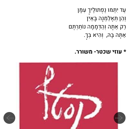
עַד יִתַּמּוּ נַפְתוּלֶיךָ עִמָּן
וְהֵן תֵּאָלַמְנָה בָּאַיִן
רַק אַתָּה וְהַדְּמָמָה נוֹתַרְתֶּם
אַתָּה בָּהּ, וְהִיא בְּךָ.
* עוזי שכטר- משורר.