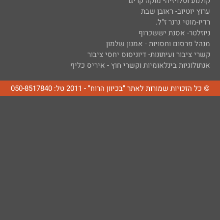
קולנוע וטלויזיה- מוקה קריגר
ערוץ יוטיוב- ראובן שבת
רדיו-מוטי גרנר ז"ל.
ניוזלטר- אסנת יששכרוף
מנהל פרסום וחסויות - אמנון שלמון
קשרי ציבור ועיתונות- דיוניסוס יחסי ציבור
אנתולוגיות בינלאומיות וקשרי חוץ - איריס כליף
© כל הזכויות שמורות לאתר "בכיוון הרוח" - 2011 טל: 050-8517840