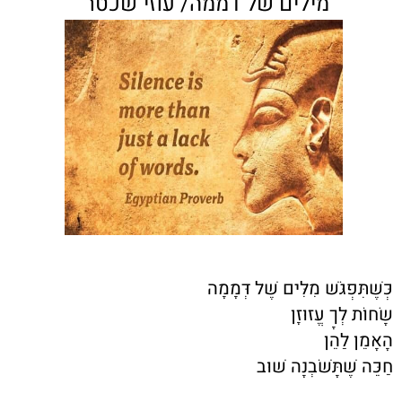
מילים של דממה/ עוזי שכטר
כְּשֶׁתִּפְגֹּשׁ מִלִּים שֶׁל דְּמָמָה
שָׂחוֹת לְךָ עֱזוּזָן
הָאָמֵן לַהֵן
חַכֵּה שֶׁתָּשֹׁבְנָה שׁוּב