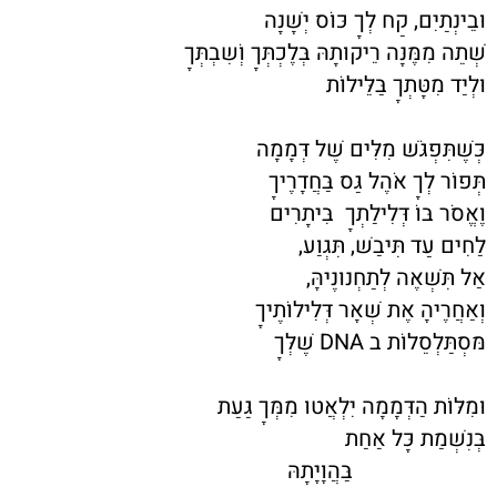
וּבֵינְתַיִם, קַח לְךָ כּוֹס יְשָׁנָה
שְׁתֵה מִמֶּנָּה רֵיקוּתָהּ בְּלֶכְתְּךָ וְֹשִבְתְּךָ
וּלְיַד מִטָּתְךָ בַּלֵּילוֹת
כְּשֶׁתִּפְגֹּשׁ מִלִּים שֶׁל דְּמָמָה
תְּפוֹר לְךָ אֹהֶל גַּס בַּחֲדָרֶיךָ
וֶאֱסֹר בּוֹ דְּלִילַתְךָ בִּיתָרִים
לַחִים עַד תִּיבַשׁ, תִּגְוַע,
אַל תִּשְׁאֶה לְתַחְנוּנֶיהָּ,
וְאַחֲרֶיהָ אֶת שְׁאָר דְּלִילוֹתֶיךָ
מּסְתַּלְסֵלוֹת ב DNA שֶׁלְּךָ
וּמִלּוֹת הַדְּמָמָה יִלְאֲטוּ מִמְּךָ גַּעַת
בְּנִשְׁמַת כָּל אַחַת
בַּהֲוָיָתָהּ