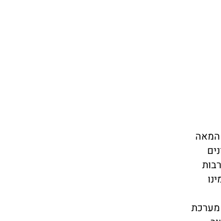
 המאה
ים
רבות
נו
 מערכת