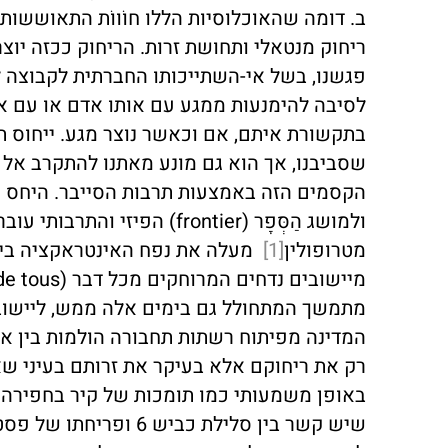
ב. דומה שהאוכלוסיות הללו חוֹווֹת התאוששות מ
ריחוק מנטאלי ותחושת זרות. הריחוק ככזה יוצ
פגשנו, בשל אי-השתייכותו החברתית לקבוצה ל
לסיבה להימנעות ממגע עם אותו אדם או עם א
בתקשורת איתם, אם וכאשר נוצר מגע. ייחוס תכ
שסביבנו, אך הוא גם מונע מאתנו להתקרב אל 
הקסמים הזה באמצעות תרבות הסייבר. היחס ה
ולמושג הַסְּפָר (frontier) ה
מטרופולין
[1]
מעלה את נפח האינטראקציה בין א
המדינה מפיתוח רשתות תחבורה הולמות בין א
רק את ריחוקם אלא בעיקר את זרותם בעיני שא
באופן משמעותי כמו תומכות של קיר בחפירה א
שיש קשר בין סלילת כביש 6 ופריחתו של פסטיבל