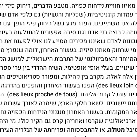
איזו חוויית נידחות כפויה. מטבע הדברים, ריחוק פיזי יו
ר עמדות קוגניטיביות (שכליות ורגשיות) גם כלפי אדם ש
ה אנו משתייכים. העדר מגע בשל ריחוק פיזי הופך עם ה
ותה קבוצת בני אדם וגם סיבה אפשרית להתגלעות בעיות
ונות לאדם שאיננו מכירים מסייע לנו אולי לפענח את ה
מי שרחוק מאתנו פיזית. בעשור האחרון, דומה שנפרץ מ
מיוחד והאמביוולנטי של התרבות הישראלית, למושג הק
פיזי והתרבותי עובר שינויים, בעלי אופי אופטימי. השיח ההדדי בין ערי ספר
לה לאלה. מקרב בין קהילות, ומפורר סטריאוטיפים הדד
מיישובים נדחים המרוחקים מכל דבר (des lieux loin de tous) הפכו בעשור האחרון והופכי
מתמשך המתחולל גם בימים אלה ממש, ל
ותם יישובים לשאר חלקי הארץ, שימרה לאורך עשרות ש
ר המקומות. בעשור האחרון מנגנוני הנידחות הכפויה נח
רכיאולוגית שקרסו ואחריהן קרס גם הקיר כולו. מי היה
מטולה
, או להתבססותה ופריחתה של הגלריה העירונ