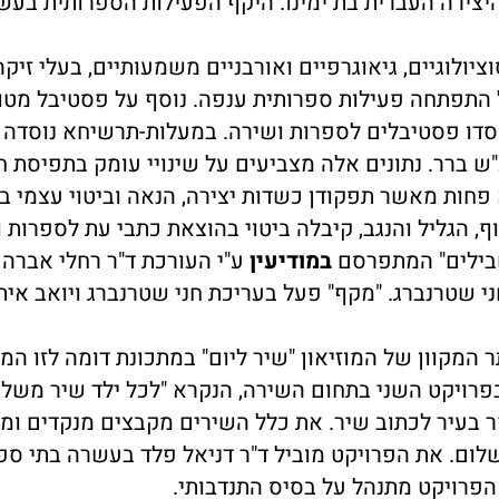
 היצירה העברית בת ימינו. היקף הפעילות הספרותית בעש
יולוגיים, גיאוגרפיים ואורבניים משמעותיים, בעלי זיק
ל התפתחה פעילות ספרותית ענפה. נוסף על פסטיבל מטו
סדו פסטיבלים לספרות ושירה. במעלות-תרשיחא נוסדה 
ש ברר. נתונים אלה מצביעים על שינויי עומק בתפיסת ח
פחות מאשר תפקודן כשדות יצירה, הנאה וביטוי עצמי ב
, הגליל והנגב, קיבלה ביטוי בהוצאת כתבי עת לספרות 
שבילים" המתפרסם
במודיעין
ע"י העורכת ד"ר רחלי אברהם
ני שטרנברג. "מקף" פעל בעריכת חני שטרנברג ויואב איתמ
המקוון של המוזיאון "שיר ליום" במתכונת דומה לזו המ
פרויקט השני בתחום השירה, הנקרא "לכל ילד שיר משלו"
ספר בעיר לכתוב שיר. את כלל השירים מקבצים מנקדים ומ
ום. את הפרויקט מוביל ד"ר דניאל פלד בעשרה בתי ספ
 הפרויקט מתנהל על בסיס התנדבותי.