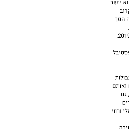
א יושב
רוב
ה הפך
משוררים וסופרים ממוצא אתיופי בבית-הסופר בתל אביב, ייסודו של כתב העת "סלון הדחויים" בינואר 2019,
פסטיבל
בולות
 ואותם
 גם
ים
י ורווי
יבה