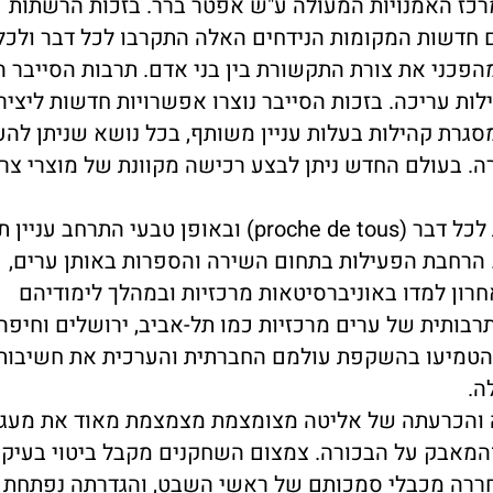
כז האמנויות המעולה ע"ש אפטר ברר. בזכות הרשתות
ם חדשות המקומות הנידחים האלה התקרבו לכל דבר ולכל
cyberc) שינתה באופן מהפכני את צורת התקשורת בין בני אדם. תרבות הסייב
לות עריכה. בזכות הסייבר נוצרו אפשרויות חדשות ליציר
גרת קהילות בעלות עניין משותף, בכל נושא שניתן להע
ירה. בעולם החדש ניתן לבצע רכישה מקוונת של מוצרי צר
אותן ערי-מגן או שמא ערי ספר הפכו לקרובות לכל דבר (proche de tous) ובאופן טבעי
 הרחבת הפעילות בתחום השירה והספרות באותן ערים,
ון למדו באוניברסיטאות מרכזיות ובמהלך לימודיהם
רבותית של ערים מרכזיות כמו תל-אביב, ירושלים וחיפה
עי הטמיעו בהשקפת עולמם החברתית והערכית את חשיבות
ה.
יה והכרעתה של אליטה מצומצמת מצמצמת מאוד את מעג
 והמאבק על הבכורה. צמצום השחקנים מקבל ביטוי בעיק
חררה מכבלי סמכותם של ראשי השבט, והגדרתה נפתחת 