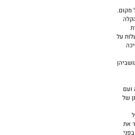
 מקום.
ר הקלה
ת
לות על
יכה
 התרחב עניין תושביהן
 ועם
ן של
ל
ר את
בפני