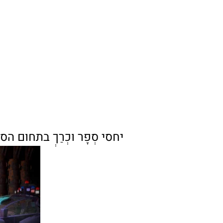
יחסי סְפָר וּכְרַךְ בתחום 