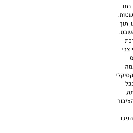
רתו
שטות.
 תוך
השבט.
כת
 צבי
ס
מה
קסיקלי
כל
ה,
ציבור
הפכו