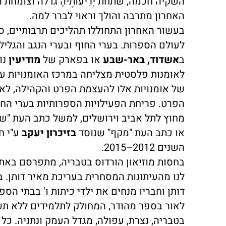
השקיה חכמה, שתחת יְרִיעוֹתֶיהָ גדלה וצומחת
האחרון מתרבה והולך וראוי לברר למה.
בעשור האחרון התחוללו תהליכים תרבותיים, סוצ
לעולם הספרות. בערי החוף ובערי הנגב והגלי
ב
אשדוד, באר-שבע
או בפארק של
מודיעין
נו
לאומנות פלסטית מצליחה במרכז האומנויות ע"
של אומנויות אלו להעצמת הפרט והקהילה, לא 
הפרט. פריחת הפעילויות הספרותיות בערי החוף
מחוץ לתל אביב וירושלים, למשל כתב העת "
או כתב העת "מקף" שנוסד
בזיכרון יעקב
ע"י ח
השנים 2012–2015.
בחסות מוזיאון הורדוס בטבריה, מתפרסם באתר 
לנו מהעיתונות המסחרית בעריכת מאיר דותן. ב
דותן וחבריו מנחים את ילדי כיתות ו' בבתי ה
לאור בספר מהודר, המחולק לתלמידים ללא תשל
בטבריה, נצרת, עפולה, מגדל העמק ונתניה. כל