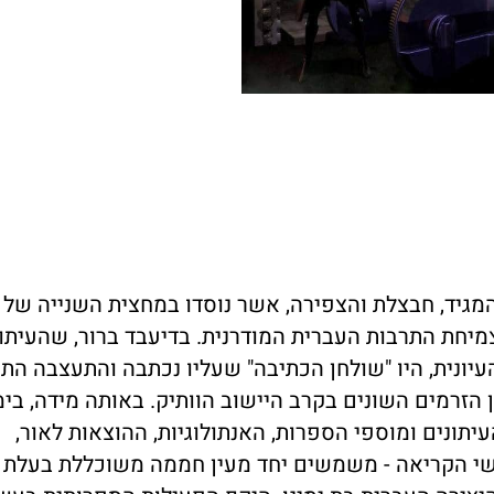
 המגיד, חבצלת והצפירה, אשר נוסדו במחצית השנייה של
חת התרבות העברית המודרנית. בדיעבד ברור, שהעיתונ
עיונית, היו "שולחן הכתיבה" שעליו נכתבה והתעצבה הת
זרמים השונים בקרב היישוב הוותיק. באותה מידה, בימי
יתונים ומוספי הספרות, האנתולוגיות, ההוצאות לאור,
שי הקריאה - משמשים יחד מעין חממה משוכללת בעלת