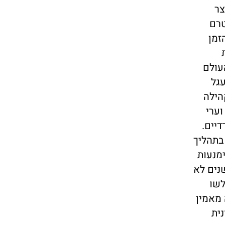
צר
טרם
זמן
עולם
עגל
הילה
 וערי
יים.
ם בהדרגה בתהליך
יישובים שהכל קרוב אליהם. (des lieux proche de tous). הימנעות
נים לא
לשו
 מאמין
ית