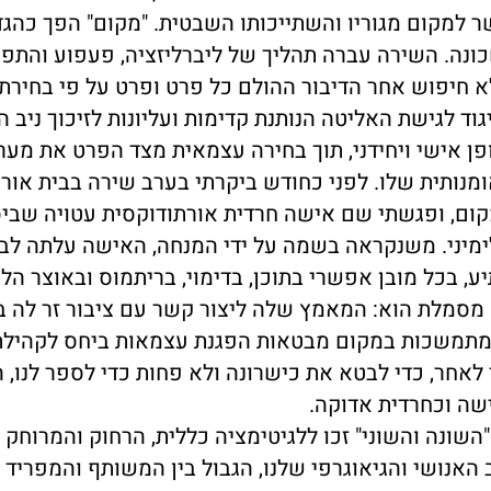
ר למקום מגוריו והשתייכותו השבטית. "מקום" הפך כהגד
שכונה. השירה עברה תהליך של ליברליזציה, פעפוע והתפ
א חיפוש אחר הדיבור ההולם כל פרט ופרט על פי בחירתו,
וד לגישת האליטה הנותנת קדימות ועליונות לזיכוך ניב 
ן אישי ויחידני, תוך בחירה עצמאית מצד הפרט את מער
מנותית שלו. לפני כחודש ביקרתי בערב שירה בבית אורי
מקום, ופגשתי שם אישה חרדית אורתודוקסית עטויה שבי
ימיני. משנקראה בשמה על ידי המנחה, האישה עלתה לב
ע, בכל מובן אפשרי בתוכן, בדימוי, בריתמוס ובאוצר הל
 מסמלת הוא: המאמץ שלה ליצור קשר עם ציבור זר לה ב
מתמשכות במקום מבטאות הפגנת עצמאות ביחס לקהילת
אחר, כדי לבטא את כישרונה ולא פחות כדי לספר לנו, ה
שה וכחרדית אדוקה.
השונה והשוני" זכו ללגיטימציה כללית, הרחוק והמרוחק 
האנושי והגיאוגרפי שלנו, הגבול בין המשותף והמפריד