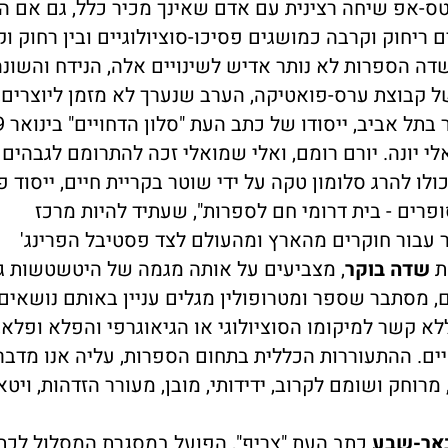
-אפ שיחה רצינית עם אדם שאינך מכיר כלל, גם אם הו
ריחוק וקרבה כמושגים פסיכו-סוציולוגיים ובין רחוק וק
ה הספרות לא נותר אדיש לשינויים אלה, הנידח והשונ
 של קבוצת ערס-פואטיקה, הערב שנערך לא מזמן ליוצרים,
י יונה. יורם רומם, ואלי שמואלי זכה להתרומם לגבהים
 כולו להרג סלומון טקה על ידי שוטר בקריית חיים, ייסוד 
רים - בית דרומי חם לספרות", שעתיד להיות מרכז
 עבור חוקרים מהארץ ומהעולם לצד פסטיבל הפרינג'
ת
שדה בוקר
, מצביעים על אותה מגמה של היטשטשות ג
ם, מסתבר שספר ומטרופולין מגלים עניין באותם נושאים
לא קשר למיקומו הסוציולוגי או הגיאוגרפי והפלא ופלא,
יים. ההתעוררות הכללית בתחום הספרות, עליה אנו מדבר
מרוחק ושומם לקרוב, ידידותי, מובן, מעורר הזדהות, ויטאל
אר-שבע
כתב העת "צריף", הפועל במסגרת המסלול לכת