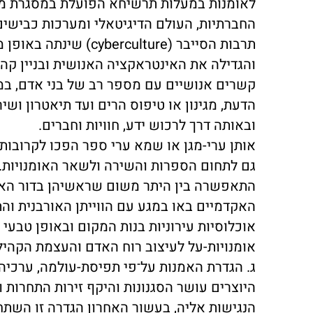
לאומנות במעלות תרשיחא הפועלת במסגרת מר
החברתיות, העולם הדיגיטאלי ומערכות כבישי
תרבות הסייבר (ulture
והגדילה את האינטראקציה האנושית ובניין קהי
קשרים אנושיים עם מספר רב של בני אדם, במס
הדעת, מגינון או טיפוס הרים ועד תיאטרון וש
ובאותה דרך לרכוש ידע, חוויות וחברים.
גם לתחום הספרות והשירה ולשאר האומנויות.
התאפשרה בין היתר משום שראשיהן בדור האחר
האקדמיים באו במגע עם הווייתן האורבנית והת
אוכלוסיות עירוניות בנות המקום ובאופן טב
אומנויות-על לעיצוב רוח האדם והעצמת הקהיל
ג. הגדרת האמנות על־פי תפיסת-עולמה, ערכ
היוצרים עושר הסגנונות והיקף זירות התחרות
הנגישות אליה, בעשור האחרון הגדרה זו השת