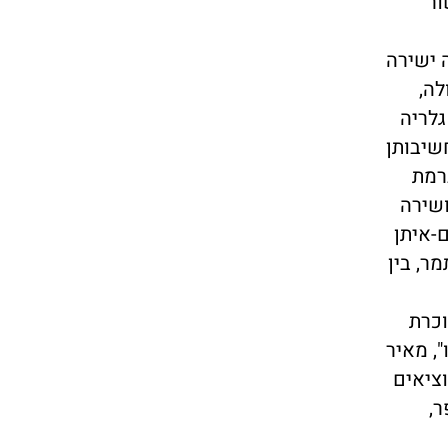
ור
ה ישירה
לה,
גלריה
שיבותן
רמת
ושירה
-איתן
ר, בין
וכרת
, מאיר
וציאים
ר,