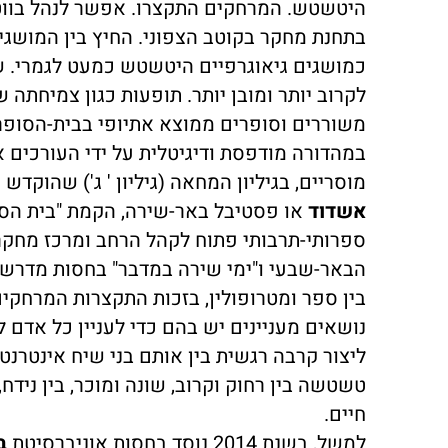
היטשטש. המרחקים התקצרו. אפשר לנהל בווטס
בתחנת מחקר בקוטב הצפוני. החיץ בין המושגים 
כמושגים גיאוגרפיים היטשטש כמעט לגמרי. שד
לקרוב יותר ומובן יותר. תופעות כגון צמיחתה
במהדורה מודפסת ודיגיטלית על ידי העורכים אל
מוסריים, בגיליון המחאה (גיליון ' ג') שהוקדש
אשדוד
או פסטיבל באר-שירה, הקמת "בית הסופ
ספרותי-תרבותי פתוח לקהל הרחב ומרכז מחקר
הבאר-שבעי ו"ימי שירה במדבר" בחסות מדרש
בין ספר ומטרופולין, בזכות התקצרות המרחקי
נושאים מעניינים יש בהם כדי לעניין כל אדם ל
ליצור קרבה רגשית בין אותם בני שיח אינטרנט
טשטשה בין רחוק וקרוב, שונה ומוכר, בין נידח, 
חיים.
למשל, בשנת 2014 נוסד בחסות אוניברסיטת
ב