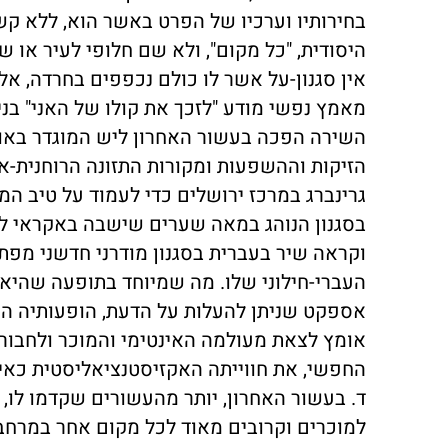
בחירותיו וערכיו של הפרט באשר הוא, ללא קש
היסודית, "כל מקום", ולא שם חלופי לעיר או 
אין סגנון-על אשר לו כולם נכפפים בחרדה, אל
מאמץ נפשי מודע "לזכך את קולו של האני" בניג
השירה הפכה בעשור האחרון ליש המוגדר באופ
הזיקות וההשפעות ומקורות התזונה הרוחנית-או
גרינברג במרכז ירושלים כדי לעמוד על טיב ה
בסגנון הנוהג במאה שערים שישבה באקראי ל
וקראה שיר בעברית בסגנון מודרני חדשני מפתי
העברי-חילוני שלו. מה שמיוחד בתופעה שהיא
אספקט שניתן להעלות על הדעת, הופעותיה ה
אומץ לצאת מעולמה האינטימי והמוכר ולחבור ל
החפשי, את חווייתה האקזיסטנציאליסטית כאי
ד. בעשור האחרון, יותר מהעשורים שקדמו לו, "
למוכרים וקרובים מאוד לכל מקום אחר במרחב 