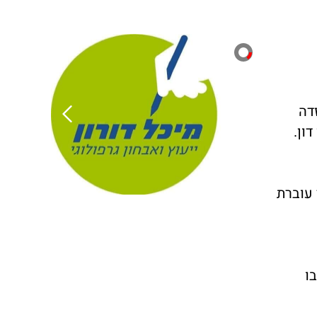
דה
ון.
עוברת
ו