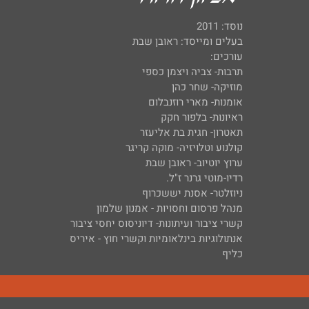
נוסד: 2011
בעלים ומייסד: ראובן שבת
עורכים:
תרבות- צביה ויצמן כספי
מוזיקה- שחר כהן
אומנות- מארי רוזנבלום
ראיונות- בלפור חקק
תאטרון- חגית בת אליעזר
קולנוע וטלויזיה- מוקה קריגר
ערוץ יוטיוב- ראובן שבת
רדיו-מוטי גרנר ז"ל.
ניוזלטר- אסנת יששכרוף
מנהל פרסום וחסויות - אמנון שלמון
קשרי ציבור ועיתונות- דיוניסוס יחסי ציבור
אנתולוגיות בינלאומיות וקשרי חוץ - איריס
כליף