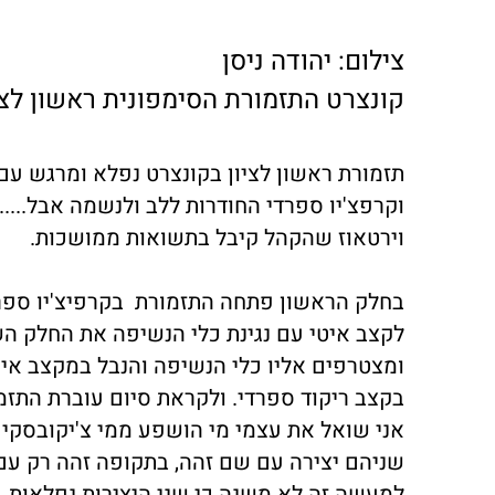
צילום: יהודה ניסן
קונצרט התזמורת הסימפונית ראשון לציו
תזמורת ראשון לציון בקונצרט נפלא ומרגש עם
וקרפצ'יו ספרדי החודרות ללב ולנשמה אבל.....
וירטאוז שהקהל קיבל בתשואות ממושכות.
בחלק הראשון פתחה התזמורת בקרפיצ'יו ספרד
לקצב איטי עם נגינת כלי הנשיפה את החלק הש
ומצטרפים אליו כלי הנשיפה והנבל במקצב איט
בקצב ריקוד ספרדי. ולקראת סיום עוברת התזמ
אני שואל את עצמי מי הושפע ממי צ'יקובסקי 
שניהם יצירה עם שם זהה, בתקופה זהה רק עם 
למעשה זה לא משנה כי שני היצירות נפלאות.