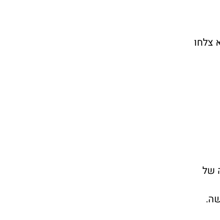
 צלחו
 של
שה.