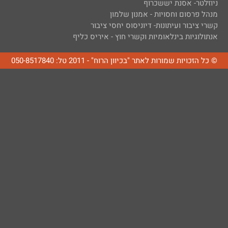
ניוזלטר- אסנת יששכרוף
מנהל פרסום וחסויות - אמנון שלמון
קשרי ציבור ועיתונות- דיוניסוס יחסי ציבור
אנתולוגיות בינלאומיות וקשרי חוץ - איריס כליף
© כל הזכויות שמורות לאתר "בכיוון הרוח" - 2011 טל: 050-8517840