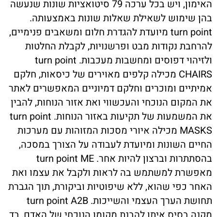
האימון, ויש בכל ערכה 79 סיטואציות שונות שנעשה
בהן שימוש לשאילת שאלות שונות באמצעותה.
turn point מיועדת להגדרת חלום ומשאבים פנימיים,
להרחבת נקודות מבט ופרשנויות, לקבלת החלטות
ולזיהוי דפוסים ומחשבות מעכבות. turn point
CHAIRS מכילה קלפים מאוירים של כיסאות, חלקם
אמיתיים ומוכרים וחלקם דמיוניים המאפשרים לאתר
את המקום הנוכחי והעכשווי ואת אזור הנוחות, להבין
את המשמעות של תקיעות באזור הנוחות. turn point
MASKS מכילה איורי מסכות המזוהות עם מערכות
החיים השונות ומיועדת לעבודה על הצורך במסכה,
בהסתתרות וברצון להיות אחר. turn point ME
מאפשרת למשתמש בה לראות ולקבל את עצמו ואת
האחר כפי שהוא, ללא שיפוטיות וביקורת, תוך הגברת
תחושת הערך העצמי והשייכות. turn point A2B
מקנה בסיס איתן להבנת מקומו הנוכחי של האדם, בד