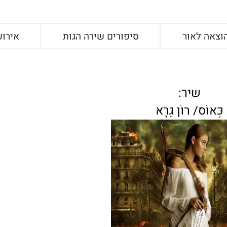
וצאה לאור
סיפורים שירה הגות
אירוע
שיר:
כְּאוֹס/ רוֹן גֵּרָא