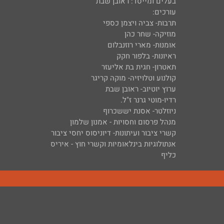
בעלים ומייסד: ראובן שבת
עורכים:
תרבות- צביה ויצמן כספי
מוזיקה- שחר כהן
אומנות- מארי רוזנבלום
ראיונות- בלפור חקק
תאטרון- חגית בת אליעזר
קולנוע וטלויזיה- מוקה קריגר
ערוץ יוטיוב- ראובן שבת
רדיו-מוטי גרנר ז"ל.
ניוזלטר- אסנת יששכרוף
מנהל פרסום וחסויות - אמנון שלמון
קשרי ציבור ועיתונות- דיוניסוס יחסי ציבור
אנתולוגיות בינלאומיות וקשרי חוץ - איריס
כליף