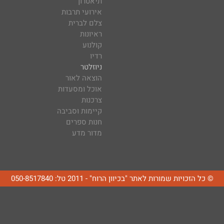
תיאטרון
אירועי תרבות
צלם לברית
ראיונות
קולנוע
רדיו
ניוזלטר
הוצאה לאור
אוכל ומסעדות
צרכנות
קיימות וסביבה
חנות ספרים
מדור מדע
© כל הזכויות שמורות לאתר "בכיוון הרוח" - 2011 טל: 050-8517840