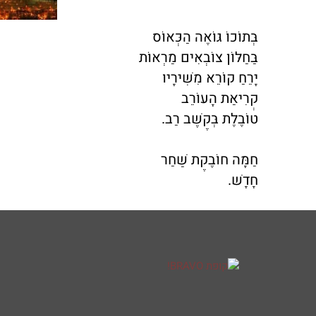
בְּתוֹכוֹ גּוֹאֶה הַכְּאוֹס
בַּחַלּוֹן צוֹבְאִים מַרְאוֹת
יָרֵחַ קוֹרֵא מִשִּׁירָיו
קְרִיאַת הָעוֹרֵב
טוֹבֶלֶת בְּקֶשֶׁב רַב.
חַמָּה חוֹבֶקֶת שַׁחַר
חָדָשׁ.