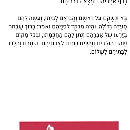
רָדַף אַחֲרֵיהֶם וּמָצָא כְּדִבְרֵיהֶם.
בָּא וּנְשָׁקָם עַל רֹאשָׁם וֶהֱבִיאָם לְבֵיתוֹ, וְעָשָׂה לָהֶם
סְעֻדָּה גְּדוֹלָה, וְהָיָה מְרַקֵּד לִפְנֵיהֶם וְאָמַר: בָּרוּךְ שֶׁבָּחַר
בְּזַרְעוֹ שֶׁל אַבְרָהָם וְנָתַן לָהֶם מֵחָכְמָתוֹ, וּבְכָל מָקוֹם
שֶׁהֵם הוֹלְכִים נַעֲשִׂים שָׂרִים לַאֲדוֹנֵיהֶם. וּפְטָרָם וְהָלְכוּ
לְבָתֵּיהֶם לְשָׁלוֹם.