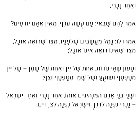
וְאֶחָד נָכְרִי,
אָמַר לָהֶם שַׁבַּאי: עַם קְשֵׁה עֹרֶף, מֵאַיִן אַתֶּם יוֹדְעִים?
אָמְרוּ לו: גָּמָל מֵעֲשָׂבִים שֶׁלְּפָנָיו, מִצַּד שֶׁרוֹאֶה אוֹכֵל,
מִצַּד שֶׁאֵינוֹ רוֹאֶה אֵינוֹ אוֹכֵל;
וְטָעוּן שְׁתֵּי נוֹדוֹת, אַחַת שֶׁל יַיִן וְאַחַת שֶׁל שֶׁמֶן – שֶׁל יַיִן
מְטַפְטֵף וְשׁוֹקֵעַ וְשֶׁל שֶׁמֶן מְטַפְטֵף וְצָף;
וּשְׁנֵי בְּנֵי אָדָם הַמַּנְהִיגִים אוֹתוֹ, אֶחָד נָכְרִי וְאֶחָד יִשְׂרָאֵל
– נָכְרִי נִפְנֶה לַדֶּרֶךְ וְיִשְׂרָאֵל נִפְנֶה לַצְּדָדִים.