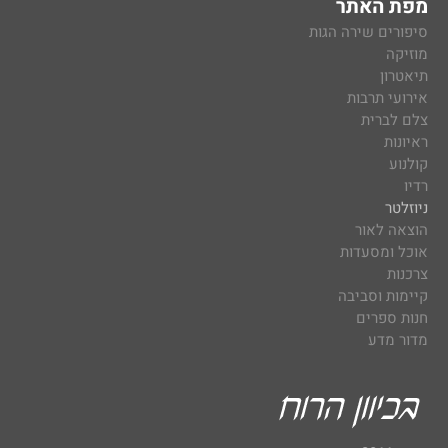
מפת האתר
סיפורים שירה הגות
מוזיקה
תיאטרון
אירועי תרבות
צלם לברית
ראיונות
קולנוע
רדיו
ניוזלטר
הוצאה לאור
אוכל ומסעדות
צרכנות
קיימות וסביבה
חנות ספרים
מדור מדע