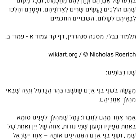
בְּזַרְעוֹ שֶׁל אַבְרָהָם וְנָתַן לָהֶם מֵחָכְמָתוֹ, וּבְכָל מָקוֹם
שֶׁהֵם הוֹלְכִים נַעֲשִׂים שָׂרִים לַאֲדוֹנֵיהֶם. וּפְטָרָם וְהָלְכוּ
לְבָתֵּיהֶם לְשָׁלוֹם. השבויים החכמים
תלמוד בבלי, מסכת סנהדרין, דף קד עמוד א - עמוד ב.
wikiart.org / © Nicholas Roerich
שָׁנוּ רַבּוֹתֵינוּ:
מַעֲשֶׂה בִּשְׁנֵי בְּנֵי אָדָם שֶׁנִּשְׁבּוּ בְּהַר הַכַּרְמֶל וְהָיָה שַׁבַּאי
מְהַלֵּךְ אַחֲרֵיהֶם.
אָמַר אֶחָד מֵהֶם לַחֲבֵרוֹ: גָּמָל שֶׁמְּהַלֵּךְ לְפָנֵינוּ סוּמָא
בְּאַחַת מֵעֵינָיו וְטָעוּן שְׁתֵּי נוֹדוֹת, אַחַת שֶׁל יַיִן וְאַחַת שֶׁל
שֶׁמֶן, וּשְׁנֵי בְּנֵי אָדָם הַמַּנְהִיגִים אוֹתָהּ – אֶחָד יִשְׂרָאֵל