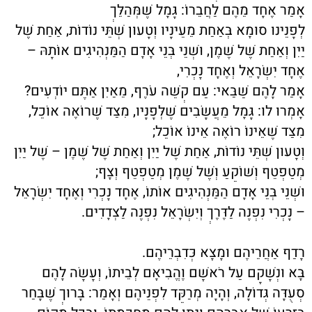
אָמַר אֶחָד מֵהֶם לַחֲבֵרוֹ: גָּמָל שֶׁמְּהַלֵּךְ
לְפָנֵינוּ סוּמָא בְּאַחַת מֵעֵינָיו וְטָעוּן שְׁתֵּי נוֹדוֹת, אַחַת שֶׁל
יַיִן וְאַחַת שֶׁל שֶׁמֶן, וּשְׁנֵי בְּנֵי אָדָם הַמַּנְהִיגִים אוֹתָהּ –
אֶחָד יִשְׂרָאֵל וְאֶחָד נָכְרִי,
אָמַר לָהֶם שַׁבַּאי: עַם קְשֵׁה עֹרֶף, מֵאַיִן אַתֶּם יוֹדְעִים?
אָמְרוּ לו: גָּמָל מֵעֲשָׂבִים שֶׁלְּפָנָיו, מִצַּד שֶׁרוֹאֶה אוֹכֵל,
מִצַּד שֶׁאֵינוֹ רוֹאֶה אֵינוֹ אוֹכֵל;
וְטָעוּן שְׁתֵּי נוֹדוֹת, אַחַת שֶׁל יַיִן וְאַחַת שֶׁל שֶׁמֶן – שֶׁל יַיִן
מְטַפְטֵף וְשׁוֹקֵעַ וְשֶׁל שֶׁמֶן מְטַפְטֵף וְצָף;
וּשְׁנֵי בְּנֵי אָדָם הַמַּנְהִיגִים אוֹתוֹ, אֶחָד נָכְרִי וְאֶחָד יִשְׂרָאֵל
– נָכְרִי נִפְנֶה לַדֶּרֶךְ וְיִשְׂרָאֵל נִפְנֶה לַצְּדָדִים.
רָדַף אַחֲרֵיהֶם וּמָצָא כְּדִבְרֵיהֶם.
בָּא וּנְשָׁקָם עַל רֹאשָׁם וֶהֱבִיאָם לְבֵיתוֹ, וְעָשָׂה לָהֶם
סְעֻדָּה גְּדוֹלָה, וְהָיָה מְרַקֵּד לִפְנֵיהֶם וְאָמַר: בָּרוּךְ שֶׁבָּחַר