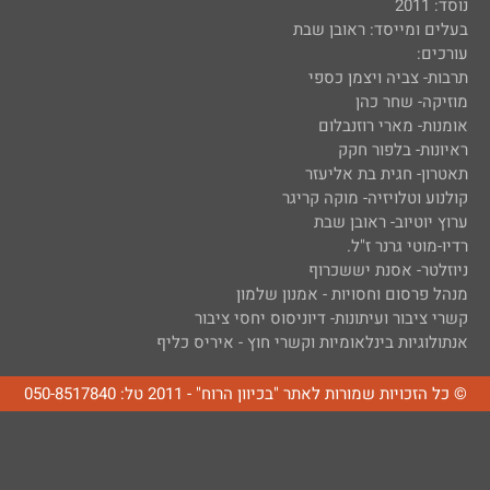
נוסד: 2011
בעלים ומייסד: ראובן שבת
עורכים:
תרבות- צביה ויצמן כספי
מוזיקה- שחר כהן
אומנות- מארי רוזנבלום
ראיונות- בלפור חקק
תאטרון- חגית בת אליעזר
קולנוע וטלויזיה- מוקה קריגר
ערוץ יוטיוב- ראובן שבת
רדיו-מוטי גרנר ז"ל.
ניוזלטר- אסנת יששכרוף
מנהל פרסום וחסויות - אמנון שלמון
קשרי ציבור ועיתונות- דיוניסוס יחסי ציבור
אנתולוגיות בינלאומיות וקשרי חוץ - איריס כליף
© כל הזכויות שמורות לאתר "בכיוון הרוח" - 2011 טל: 050-8517840