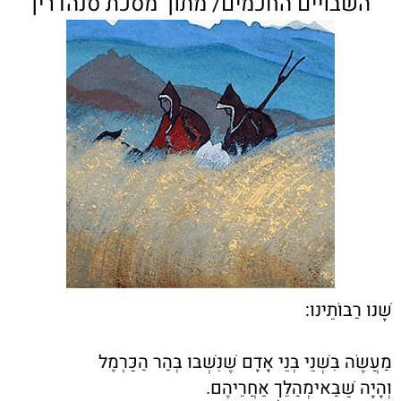
השבויים החכמים/ מתוך מסכת סנהדרין
שָׁנוּ רַבּוֹתֵינוּ:
מַעֲשֶׂה בִּשְׁנֵי בְּנֵי אָדָם שֶׁנִּשְׁבּוּ בְּהַר הַכַּרְמֶל
וְהָיָה שַׁבַּאימְהַלֵּךְ אַחֲרֵיהֶם.