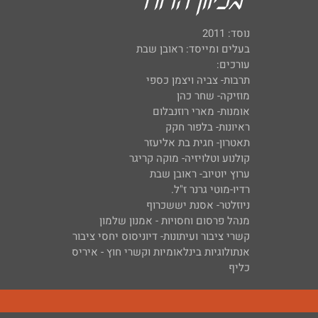
נוסד: 2011
בעלים ומייסד: ראובן שבת
עורכים:
תרבות- צביה ויצמן כספי
מוזיקה- שחר כהן
אומנות- מארי רוזנבלום
ראיונות- בלפור חקק
תאטרון- חגית בת אליעזר
קולנוע וטלויזיה- מוקה קריגר
ערוץ יוטיוב- ראובן שבת
רדיו-מוטי גרנר ז"ל.
ניוזלטר- אסנת יששכרוף
מנהל פרסום וחסויות - אמנון שלמון
קשרי ציבור ועיתונות- דיוניסוס יחסי ציבור
אנתולוגיות בינלאומיות וקשרי חוץ - איריס
כליף