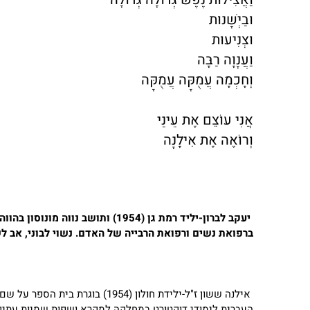
וּבַיְשָׁנוּת
וּצְנִיעוּת
וַעֲנָוָה רַבָּה
וְחָכְמָה עֲמֻקָּה עֲמֻקָּה
אֲנִי עוֹצֵם אֶת עֵינַי
וְרוֹאֶה אֶת אִילָנָה
יעקב לברון-יליד רמת גן (1954) ות
ברפואת נשים ורפואת הרבייה של האדם. נשוי לבוני, אב 
אילנה ששון ז"ל-ילידת חולון (1954
העברית.לימודי דוקטורט במחלקה למקרא ושפות שמיות עתיקו