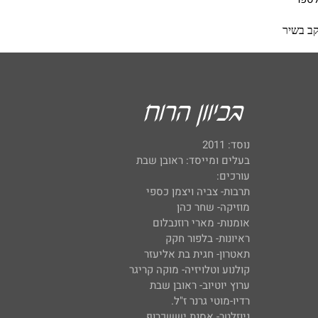
נוסד: 2011
בעלים ומייסד: ראובן שבת
עורכים:
תרבות- צביה ויצמן כספי
מוזיקה- שחר כהן
אומנות- מארי רוזנבלום
ראיונות- בלפור חקק
תאטרון- חגית בת אליעזר
קולנוע וטלויזיה- מוקה קריגר
ערוץ יוטיוב- ראובן שבת
רדיו-מוטי גרנר ז"ל.
ניוזלטר- אסנת יששכרוף