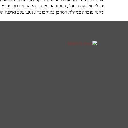
משלי של יפת בן עלי, החכם הקראי בן ימי הביניים שכתב את
אילנה נפטרה ממחלת הסרטן באוקטובר 2017.יעקב ואילנה היו למדו יחדיו בפנימיה וחברים לכיתה הביולוגית בבית הספר. כך זוכר אותה יעקב בשיר