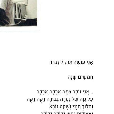
אֲנִי עוֹשֶׂה תַּרְגִּיל זִכָּרוֹן
חֲמִשִּׁים שָׁנָה
...אֲנִי זוֹכֵר צַמָּה אֲרֻכָּה אֲרֻכָּה
עַל גֵּוָהּ שֶׁל נַעֲרָה בְּגִזְרָה דַּקָּה דַּקָּה
וְהִלּוּךְ חִנָּנִי וְשָׁקֵט נוֹרָא
וַאֲצִילוּת נֶפֶשׁ גְּדוֹלָה גְּדוֹלָה