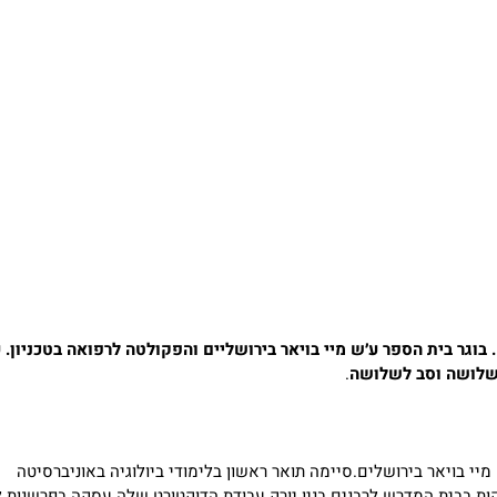
ושב נווה מונוסון בהווה. בוגר בית הספר ע׳ש מיי בויאר בירושליים והפקולטה לרפואה בטכניון
לשלושה וסב לשלושה
.
) בוגרת בית הספר על שם מיי בויאר בירושלים.סיימה תואר ראשון בלימודי ביולוגיה באוניברסיטה
ת בבית המדרש לרבנים בניו יורק.עבודת הדוקטורט שלה עסקה בפרשנות 