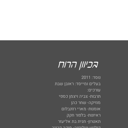
נוסד: 2011
בעלים ומייסד: ראובן שבת
עורכים:
תרבות- צביה ויצמן כספי
מוזיקה- שחר כהן
אומנות- מארי רוזנבלום
ראיונות- בלפור חקק
תאטרון- חגית בת אליעזר
קולנוע וטלויזיה- מוקה קריגר