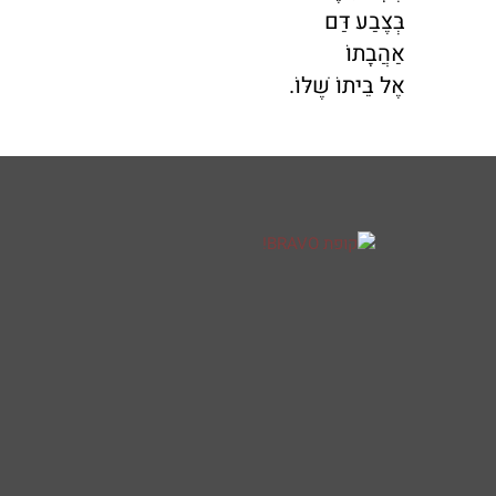
בְּצֶבַע דַּם
אַהֲבָתוֹ
אֶל בֵּיתוֹ שֶׁלּוֹ.