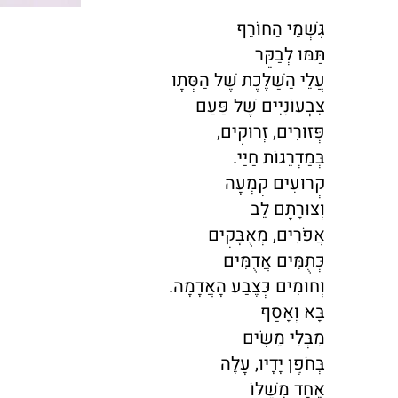
גִּשְׁמֵי הַחוֹרֵף
תַּמּוּ לְבַקֵּר
עֲלֵי הַשַּׁלֶּכֶת שֶׁל הַסְּתָו
צִבְעוֹנִיִּים שֶׁל פַּעַם
פְּזוּרִים, זְרוּקִים,
בְּמַדְרֵגוֹת חַיַּי.
קְרוּעִים קִמְעָה
וְצוּרָתָם לֵב
אֲפֹרִים, מְאֻבָּקִים
כְּתֻמִּים אֲדֻמִּים
וְחוּמִים כְּצֶבַע הָאֲדָמָה.
בָּא וְאָסַף
מִבְּלִי מֵשִׂים
בְּחֹפֶן יָדָיו, עָלֶה
אֶחָד מִשֶּׁלּוֹ