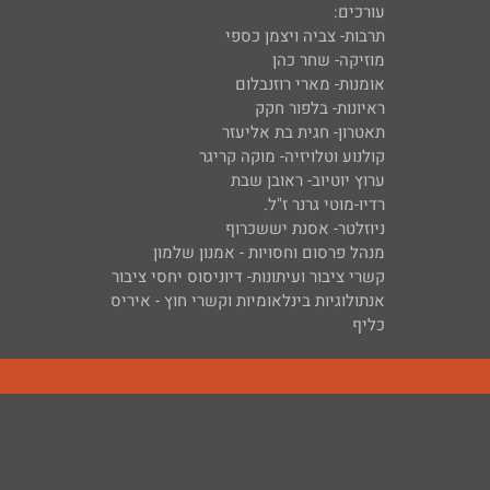
עורכים:
תרבות- צביה ויצמן כספי
מוזיקה- שחר כהן
אומנות- מארי רוזנבלום
ראיונות- בלפור חקק
תאטרון- חגית בת אליעזר
קולנוע וטלויזיה- מוקה קריגר
ערוץ יוטיוב- ראובן שבת
רדיו-מוטי גרנר ז"ל.
ניוזלטר- אסנת יששכרוף
מנהל פרסום וחסויות - אמנון שלמון
קשרי ציבור ועיתונות- דיוניסוס יחסי ציבור
אנתולוגיות בינלאומיות וקשרי חוץ - איריס
כליף