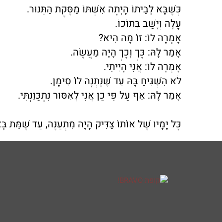
כְּשֶׁבָּא לְבֵיתוֹ הָיְתָה אִשְׁתּוֹ מַסֶּקֶת הַתַּנּוּר.
עָלָה וְיָשַׁב בְּתוֹכוֹ.
אָמְרָה לוֹ: זוֹ מָה הִיא?
אָמַר לָהּ: כָּךְ וְכָךְ הָיָה מַעֲשֶׂה.
אָמְרָה לוֹ: אֲנִי הָיִיתִי.
לֹא הִשְׁגִּיחַ בָּהּ עַד שֶׁנָּתְנָה לוֹ סִימָן.
אָמַר לָהּ: אַף עַל פִּי כֵן אֲנִי לְאִסּוּר נִתְכַּוַּנְתִּי.
כָּל יָמָיו שֶׁל אוֹתוֹ צַדִּיק הָיָה מִתְעַנֶּה, עַד שֶׁמֵּת בְ