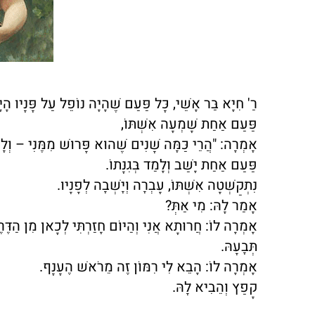
רַ' חִיָּא בַּר אָשֵׁי, כָּל פַּעַם שֶׁהָיָה נוֹפֵל עַל פָּנָיו הָי
פַּעַם אַחַת שָׁמְעָה אִשְׁתּוֹ,
אָמְרָה: "הֲרֵי כַּמָּה שָׁנִים שֶׁהוּא פָּרוּשׁ מִמֶּנִּי – וְל
פַּעַם אַחַת יָשַׁב וְלָמַד בְּגִנָּתוֹ.
נִתְקַשְּׁטָה אִשְׁתּוֹ, עָבְרָה וְיָשְׁבָה לְפָנָיו.
אָמַר לָהּ: מִי אַתְּ?
אָמְרָה לוֹ: חֲרוּתָא אֲנִי וְהַיּוֹם חָזַרְתִּי לְכָאן מִן הַדֶּרֶ
תְּבָעָהּ.
אָמְרָה לוֹ: הָבֵא לִי רִמּוֹן זֶה מֵרֹאשׁ הֶעָנָף.
קָפַץ וְהֵבִיא לָהּ.