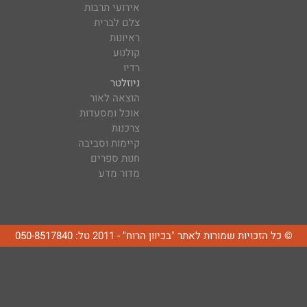
אירועי תרבות
צלם לברית
ראיונות
קולנוע
רדיו
ניוזלטר
הוצאה לאור
אוכל ומסעדות
צרכנות
קיימות וסביבה
חנות ספרים
מדור מדע
© כל הזכויות שמורות לאתר "בכיוון הרוח" - 2011 טל: 050-8517840