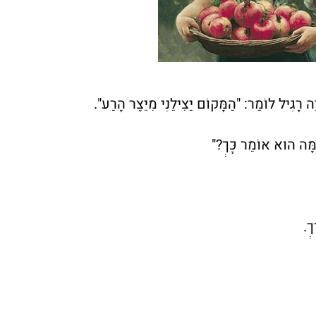
ָה רָגִיל לוֹמַר: "הַמָּקוֹם יַצִּילֵנִי מִיֵּצֶר הָרַע".
ָמָּה הוּא אוֹמֵר כָּךְ?"
ךְ.