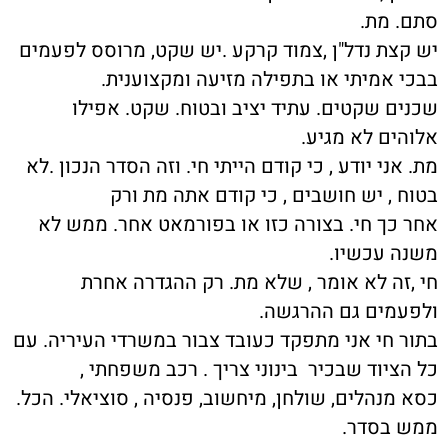
סתם. מת.
יש קצת נדל"ן ,צמוד קרקע .יש שקט, מרוסס לפעמים
בבכי אמיתי או בתפילה מזיעה ומקצוענית.
שכנים שקטים. עתיד יציב ובטוח. שקט. אפילו
אלוהים לא מגיע.
מת. אני יודע , כי קודם הייתי חי. וזה הסדר הנכון .לא
בטוח , יש חושבים , כי קודם אתה מת ורק
אחר כך חי. בצורה כזו או בפורמאט אחר. ממש לא
משנה עכשיו.
חי ,זה לא אומר , שלא מת. רק ההגדרה אחרת
ולפעמים גם ההרגשה.
בתור חי אני מתפקד כעובד צבור במשרדי העיריה. עם
כל הציוד שבכיר בינוני צריך . רכב משפחתי ,
כסא מנהלים, שולחן, מיחשוב, פנסיה , סוציאלי. הכל.
ממש בסדר.