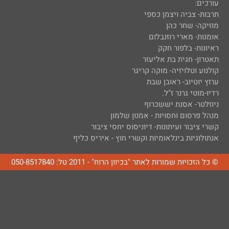
עורכים:
תרבות- צביה ויצמן כספי
מוזיקה- שחר כהן
אומנות- מארי רוזנבלום
ראיונות- בלפור חקק
תאטרון- חגית בת אליעזר
קולנוע וטלויזיה- מוקה קריגר
ערוץ יוטיוב- ראובן שבת
רדיו-מוטי גרנר ז"ל.
ניוזלטר- אסנת יששכרוף
מנהל פרסום וחסויות - אמנון שלמון
קשרי ציבור ועיתונות- דיוניסוס יחסי ציבור
אנתולוגיות בינלאומיות וקשרי חוץ - איריס כליף
© כל הזכויות שמורות לאתר "בכיוון הרוח" - 2011 טל: 050-8517840