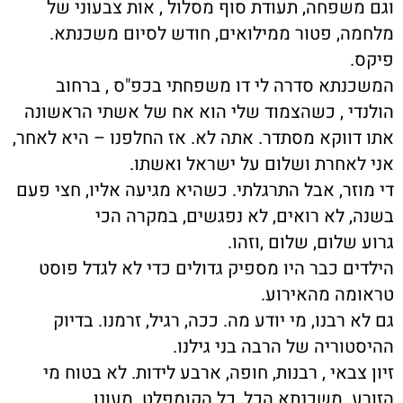
וגם משפחה, תעודת סוף מסלול , אות צבעוני של
מלחמה, פטור ממילואים, חודש לסיום משכנתא.
פיקס.
המשכנתא סדרה לי דו משפחתי בכפ"ס , ברחוב
הולנדי , כשהצמוד שלי הוא אח של אשתי הראשונה
אתו דווקא מסתדר. אתה לא. אז החלפנו – היא לאחר,
אני לאחרת ושלום על ישראל ואשתו.
די מוזר, אבל התרגלתי. כשהיא מגיעה אליו, חצי פעם
בשנה, לא רואים, לא נפגשים, במקרה הכי
גרוע שלום, שלום ,וזהו.
הילדים כבר היו מספיק גדולים כדי לא לגדל פוסט
טראומה מהאירוע.
גם לא רבנו, מי יודע מה. ככה, רגיל, זרמנו. בדיוק
ההיסטוריה של הרבה בני גילנו.
זיון צבאי , רבנות, חופה, ארבע לידות. לא בטוח מי
הזורע .משכנתא הכל, כל הקומפלט. מעונן