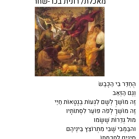
מאכלת/ רונית בכר-שחר
הֻחְדַּר בִּי הַכֶּבֶשׂ
וְגַם הַזְּאֵב
זֶה מוֹשֵׁךְ לְשָׁם לִגְעוֹת בְּגֶטָאוֹת חַיַּי
זֶה מוֹשֵׁךְ לְפֹה פּוֹעֵר לִסְתוֹתָיו
מוּל גְּדֵרוֹת שֶׁשָּׂמוּ
והבַּמְבִּי שֶׁבִּי מִתְרוֹצֵץ בֵּינֵיהֶם
סְיָגִים לְחָכְמָתוֹ