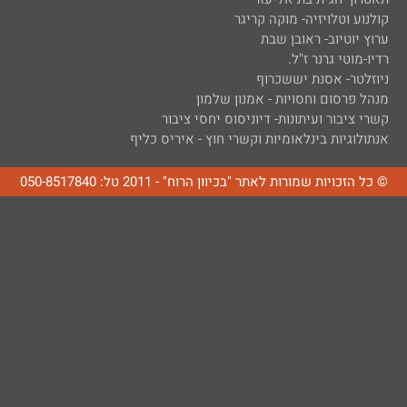
קולנוע וטלויזיה- מוקה קריגר
ערוץ יוטיוב- ראובן שבת
רדיו-מוטי גרנר ז"ל.
ניוזלטר- אסנת יששכרוף
מנהל פרסום וחסויות - אמנון שלמון
קשרי ציבור ועיתונות- דיוניסוס יחסי ציבור
אנתולוגיות בינלאומיות וקשרי חוץ - איריס כליף
© כל הזכויות שמורות לאתר "בכיוון הרוח" - 2011 טל: 050-8517840