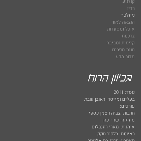
קולנוע
רדיו
ניוזלטר
הוצאה לאור
אוכל ומסעדות
צרכנות
קיימות וסביבה
חנות ספרים
מדור מדע
נוסד: 2011
בעלים ומייסד: ראובן שבת
עורכים:
תרבות- צביה ויצמן כספי
מוזיקה- שחר כהן
אומנות- מארי רוזנבלום
ראיונות- בלפור חקק
תאטרון- חגית בת אליעזר