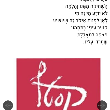
הַשְּׁתִיקָה מִמֶּנּוּ וָהָלְאָה
לֹא יוֹדֵעַ מִי זֶה מִי
לְאָן לִפְנוֹת אֵיפֹה זֶה שֶׁיּוֹשִׁיעַ
פּוֹעֵר עֵינָיו בְּתִּמָּהוֹן
מְצַפֶּה לַמַּאֲכֶלֶת
שֶׁתֵּרֵד עָלָיו .