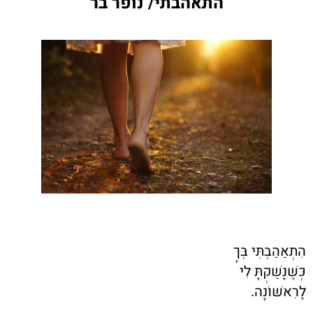
התאהבתי/ נופר בר
הִתְאַהַבְתִּי בְּךָ
כְּשֶׁנָּשַׁקְתָּ לִי
לָרִאשׁוֹנָה.