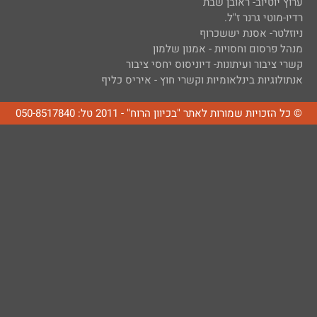
ערוץ יוטיוב- ראובן שבת
רדיו-מוטי גרנר ז"ל.
ניוזלטר- אסנת יששכרוף
מנהל פרסום וחסויות - אמנון שלמון
קשרי ציבור ועיתונות- דיוניסוס יחסי ציבור
אנתולוגיות בינלאומיות וקשרי חוץ - איריס כליף
© כל הזכויות שמורות לאתר "בכיוון הרוח" - 2011 טל: 050-8517840