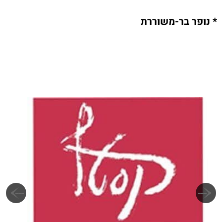
* נופר בר-משוררת