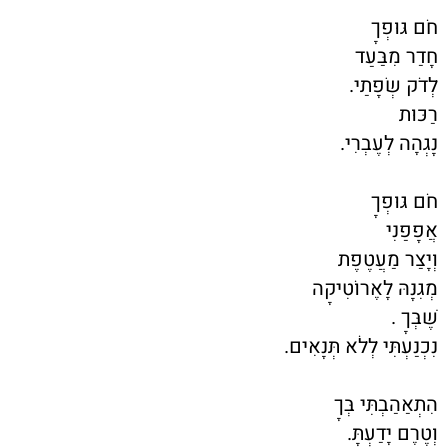
חֹם גּוּפְךָ
חָדַר מִבַּעַד
לְדֹק שְׂפָתַי.
רַכּוּת
נָגְהָה לְעֶבְרִי.
חֹם גּוּפְךָ
אֲפָפַנִי
וְיָצַר מַעֲטֶפֶת
מְגִנָּהּ לָאֶרוֹטִיקָה
שֶׁבְּךָ .
נִכְנַעְתִּי לְלֹא תְּנָאִים.
הִתְאַהַבְתִּי בְּךָ
וְטֶרֶם יָדַעְתָּ.