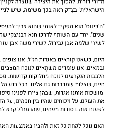
מדורי דורות, להפוך את היצירה שנוצרה לקניין
הישראלית" בצֶדק ראה בכך משימה, שיש לגייס
"ה'כּינוס' הוא תפקיד לאומי שהוא צריך להע
שנים". יחד עם השותף לדרכו חנא רבניצקי שקד
לשירי שלמה אבן גבירול, לשירי משה אבן עזרא,
היום, כשאנו קוראים באגדות חז"ל, אנו צופים 
ובמאים. אנו עומדים משתָּאים לנוכח המצבים 
הלבבות הנקרעים לנוכח מחלוקות קדושות. פסו
חיים, שאלות שמדברות גם אלינו. בכל רגע הלב 
מושכות אותנו אגדות, שבהן ציירו לפנינו סיפו
את העולם, על ויכוחים שהיו בין חכמים, על 
לפענח אותם סודות מפתים, שהרמח"ל קרא להם
האם נוכל לקחת כל זאת ולהבין באמצעות האג