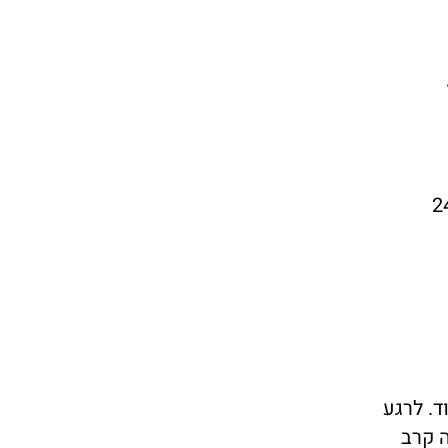
ל אגדות עתיקות וחדשות, הוצאת פרדס 2016, 240
. לרגע
ה קרב