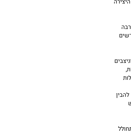
היצירה
רבה
דשים
ניצבים
,
ות
להבין
ש
חולל