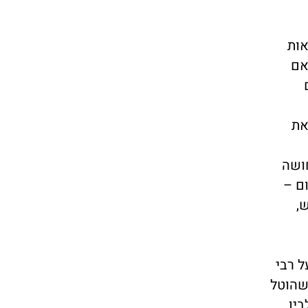
אות
אם
ת את
חושה
ם –
,
ל רבי
שהוטל
בין