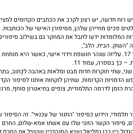
ש רוח חדשה, יש רצון לקרב את הכתבים הקדומים למצי
לטים פכים מחייהן שלהן, מסיפורן האישי של הכותבות. 
ות המלומדות ידעו לתבל את המחקר גם בשילוב סיפורים
 "השוק. הבית. הלב",
כך בסיפור על בריכת הדגים, באותו ספר, עמוד 17. עליזה שנהר חושפת וידוי אישי, כאשר היא מנתח
– כך בספרה, עמוד 11.
שני, שתי חוקרות חדות מבט ומלאות באהבה לכָּתוּב, בת
ש הדמויות הקדומות. שתיהן לוקחות אותנו לסיפור הקדו
ת הזמן לדרמה התלמודית, צופים בתיאטרון סוחף, מרגש
תלמודי, הידוע כסיפור "התנור של עכנאי". זה הסיפור ע
ים, סיפור הקשר הזוגי שלו עם אשתו אמא-שלום, החרם 
הגדול בין רבן גמליאל נשיא הסנהדרין שהטיל את החרם ל