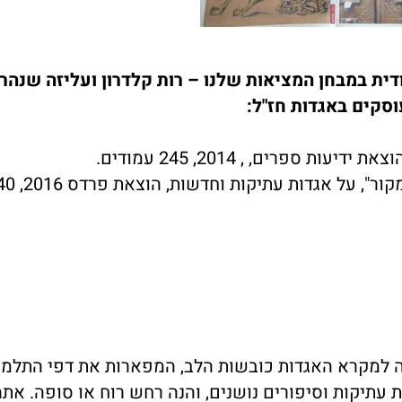
דית במבחן המציאות שלנו – רות קלדרון ועליזה שנהר
וסקים באגדות חז"ל:
ספרים, , 2014, 245 עמודים.
וכן בספרה של עליזה שנהר-אלרעי, "קוראת במקור", ע
 למקרא האגדות כובשות הלב, המפארות את דפי התלמוד
ת עתיקות וסיפורים נושנים, והנה רחש רוח או סופה. את