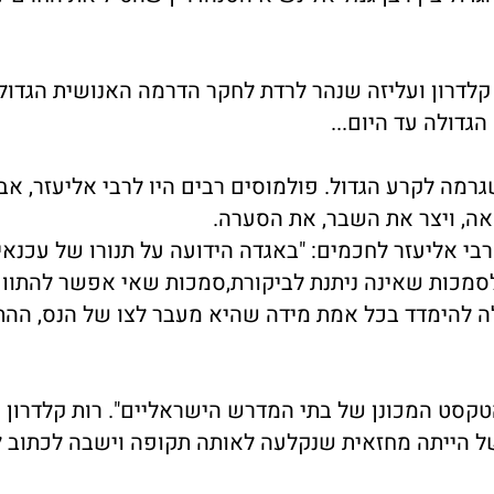
 קלדרון ועליזה שנהר לרדת לחקר הדרמה האנושית הגדול
דולה עד היום...
רמה לקרע הגדול. פולמוסים רבים היו לרבי אליעזר, אב
אה, ויצר את השבר, את הסערה.
 אליעזר לחכמים: "באגדה הידועה על תנורו של עכנאי.
לסמכות שאינה ניתנת לביקורת,סמכות שאי אפשר להתוו
לה להימדד בכל אמת מידה שהיא מעבר לצו של הנס, ההת
הטקסט המכונן של בתי המדרש הישראליים". רות קלדרון
של הייתה מחזאית שנקלעה לאותה תקופה וישבה לכתוב ל