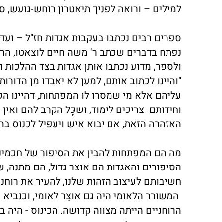
למילים – ורואה לפניך תיאטרון רוחש-גועש, ס
ספרים רבים נכתבו בעקבות אגדות חז"ל – ועדיי
נפתח בדברים שכתב ר' משה חיים לוצאטו, הרמח
ולספר, מדוע נכתבו אותן אגדות בצד ההלכות וד
"והיינו לכתוב אותם, למען לא יאבדו מן הדורות
עליהם אלא מי שמסרו לו המפתחות, דהיינו הכל
וחידותם צריכים לימוד, ושכָּל הקרֵב להם ואין 
האזהרה הזאת, אם יבוא איש ויעפּיל לכנוס בהם 
מה הם המפתחות להבין את הסיפור של חכמינו
הסיפורים והאגדות הם אוצר גדול, הם מתנה, שה
חשיבותם לעיצוב הזהות שלנו, להעיר את רוחנו
המשורר הלאומי היה גם אוצֵר לאומי, וכנביא ב
הרוחניים הייתה מצווה קדושה. הכינוס - היה 