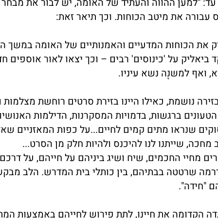
 עד: "למען ההווה והעתיד של האומה, יש לבור את מבחר 
 עבורה את מיטב הכוחות. וכך תיאר זאת:
סיק את הכוחות המדעיים והאמנותיים של האומה במשך ה
 ביאליק על 'כינוסים' רבים – וכך יצאו לאור אוספים ח
 ואף למשנָה נשא עיניו.
בזירה נושמת, כאילו היינו בזירת סרטים רוחשת מצלמות ו
הטעונים ברגשות, בדמויות המסקרנות, הדילמות האנושיות
קים שנראו מתים קמים לחיים...על כפות המאזניים שאל
מחכה, שייתנו לנו להיכנס ולהיות חלק מן הסרט...
רים מחיי החכמים, שיח ושיג ביניהם על חייהם, על דרכם 
הדרמה שרטטה בבתיהם, בין כותלי בית המדרש. הלב מבק
 "חידה".
דה הקדומה את חיינו, לתת פירוש לחייהם באמצעות המת