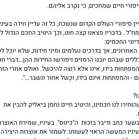
יפורי חיים שמחכים, כי נקרב אליהם.
ן סיפורי העולם הקדום שנשכח, כל זה עדיין חידה בעינינ
"ל . בדבריו מצאנו קצה חוט, וכך היטיב החכם הגדול ל
יוני החכמים:
 האחרונים, אך בדרכים נעלמים ומיני חידות, שלא יוכל ל
לים שבהם יובנו הרמזים ויפורשו החידות ההן...דברי ח
המפתְּחות בידו, אינו אלא רוצה להיכּשל. ואולם אחרי הז
- והמפתחות אינם בידו, וכָשל אחור ונשבּר...".
?
ותירו לנו חכמינו, והיטיב חיים נחמן ביאליק להבין את
.
שער כתב ודיבר בזכות ה"כינוס". בעיניו, שמירת האוצרו
בעיניו המעשה הראוי לעשותו: לשמור את אוצרות היצירה