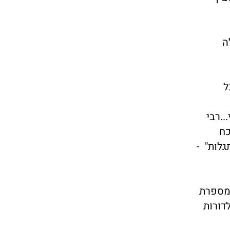
ה
ל
..רבי
כח
גלות" -
 מספרת
דורות