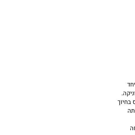
חד
יקה.
 בחיוך
תה
ה