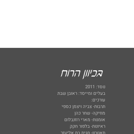
נוסד: 2011
בעלים ומייסד: ראובן שבת
עורכים:
תרבות- צביה ויצמן כספי
מוזיקה- שחר כהן
אומנות- מארי רוזנבלום
ראיונות- בלפור חקק
תאטרון- חגית בת אליעזר