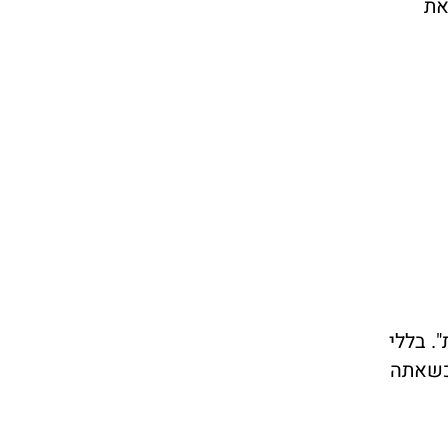
את
. בללי
 כשאתה