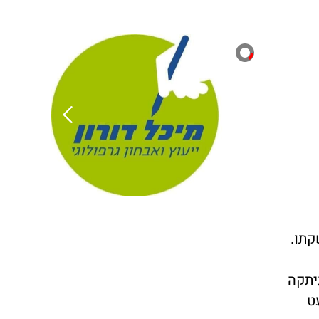
קתו.
יתקה
ט