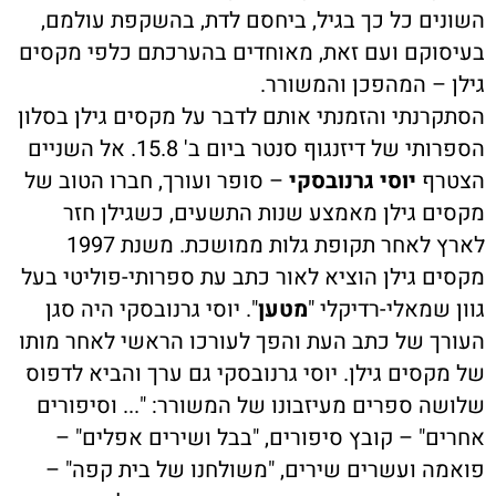
השונים כל כך בגיל, ביחסם לדת, בהשקפת עולמם,
בעיסוקם ועם זאת, מאוחדים בהערכתם כלפי מקסים
גילן – המהפכן והמשורר.
הסתקרנתי והזמנתי אותם לדבר על מקסים גילן בסלון
הספרותי של דיזנגוף סנטר ביום ב' 15.8. אל השניים
הצטרף
יוסי גרנובסקי
– סופר ועורך, חברו הטוב של
מקסים גילן מאמצע שנות התשעים, כשגילן חזר
לארץ לאחר תקופת גלות ממושכת. משנת 1997
מקסים גילן הוציא לאור כתב עת ספרותי-פוליטי בעל
גוון שמאלי-רדיקלי "
מטען
". יוסי גרנובסקי היה סגן
העורך של כתב העת והפך לעורכו הראשי לאחר מותו
של מקסים גילן. יוסי גרנובסקי גם ערך והביא לדפוס
שלושה ספרים מעיזבונו של המשורר: "... וסיפורים
אחרים" – קובץ סיפורים, "בבל ושירים אפלים" –
פואמה ועשרים שירים, "משולחנו של בית קפה" –