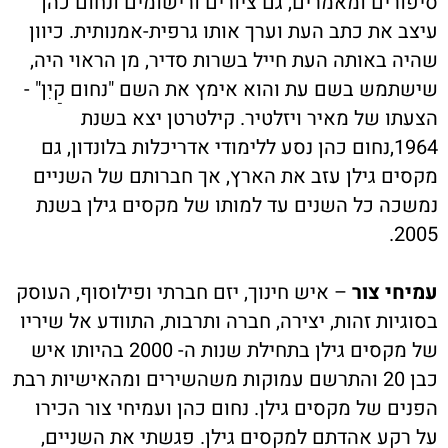
סיפורים ומאמרים, גם ציורים ורישומים ונחום כהן
עיצב את כתב העת וערך אותו גרפית-אמנותית. כיוון
שהיה באותה העת חייל בשרות סדיר, מן הראוי היה,
שישתמש בשם עת והוא אימץ את השם "נחום קַיִן" -
הצעתו של מאיר ויזלטיר. קילטרטן יצא בשנת
1964,נחום כהן נסע ללימודי אדריכלות בלונדון, גם
מקסים גילן עזב את הארץ, אך חברותם של השניים
נמשכה כל השנים עד למותו של מקסים גילן בשנת
2005.
עמיחי צור
– איש חינוך, יזם חברתי ופילוסוף, העוסק
בסוגיות זהות, יצירה, חברה ותרבות, התוודע אל שיריו
של מקסים גילן בתחילת שנות ה- 2000 בהיותו איש
כבן 20 והתרשם עמוקות משהשירים ומהאישיות רבת
הפנים של מקסים גילן. נחום כהן ועמיחי צור הכירו
על רקע אהדתם למקסים גילן. פגשתי את השניים,