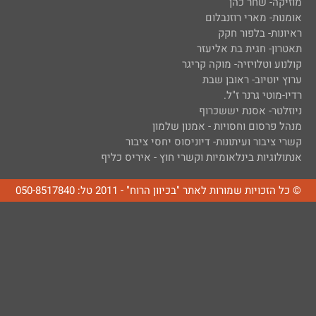
מוזיקה- שחר כהן
אומנות- מארי רוזנבלום
ראיונות- בלפור חקק
תאטרון- חגית בת אליעזר
קולנוע וטלויזיה- מוקה קריגר
ערוץ יוטיוב- ראובן שבת
רדיו-מוטי גרנר ז"ל.
ניוזלטר- אסנת יששכרוף
מנהל פרסום וחסויות - אמנון שלמון
קשרי ציבור ועיתונות- דיוניסוס יחסי ציבור
אנתולוגיות בינלאומיות וקשרי חוץ - איריס כליף
© כל הזכויות שמורות לאתר "בכיוון הרוח" - 2011 טל: 050-8517840