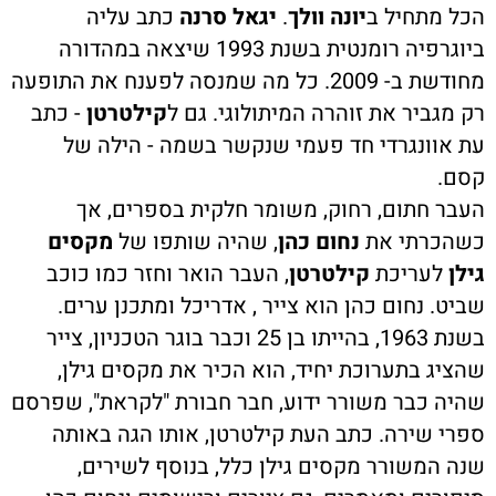
הכל מתחיל ב
יונה
וולך
.
יגאל סרנה
כתב עליה
ביוגרפיה רומנטית בשנת 1993 שיצאה במהדורה
מחודשת ב- 2009. כל מה שמנסה לפענח את התופעה
רק מגביר את זוהרה המיתולוגי. גם ל
קילטרטן
- כתב
עת אוונגרדי חד פעמי שנקשר בשמה - הילה של
קסם.
העבר חתום, רחוק, משומר חלקית בספרים, אך
כשהכרתי את
נחום כהן
, שהיה שותפו של
מקסים
גילן
לעריכת
קילטרטן
, העבר הואר וחזר כמו כוכב
שביט. נחום כהן הוא צייר , אדריכל ומתכנן ערים.
בשנת 1963, בהייתו בן 25 וכבר בוגר הטכניון, צייר
שהציג בתערוכת יחיד, הוא הכיר את מקסים גילן,
שהיה כבר משורר ידוע, חבר חבורת "לקראת", שפרסם
ספרי שירה. כתב העת קילטרטן, אותו הגה באותה
שנה המשורר מקסים גילן כלל, בנוסף לשירים,