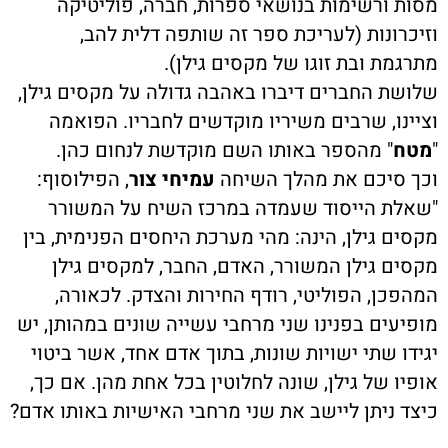
מסות ורשימות בנושאי ספרות, חברה, פוליטיקה
וזיכרונות (לעריכת ספר זה שותפה דלית להב,
מתרגמת ובת זוגו של מקסים גילן).
שלושת החברים דיברו באהבה גדולה על מקסים גילן,
וציינו, שרבים משיריו מוקדשים לחבריו. הפואמה
"
מטח
" מהספר באותו השם מוקדשת לנחום כהן.
וכך סיכם את מהלך השיחה
עמיחי צור
, הפילוסוף:
"שאלת הייסוד שעמדה במרכז השיח על המשורר
מקסים גילן, הינה: מהי מערכת היחסים הפנימית, בין
מקסים גילן המשורר, האדם, החבר, למקסים גילן
המהפכן, הפוליטי, רודף החירות והצדק. לכאורה,
מופיעים בפנינו שני מרחבי עשייה שונים במהותן, יש
יגידו שתי ישויות שונות, בתוך אדם אחד, אשר ביטוי
אופיו של גילן, שונה לחלוטין בכל אחת מהן. אם כך,
כיצד ניתן ליישב את שני מרחבי האישיות באותו אדם?