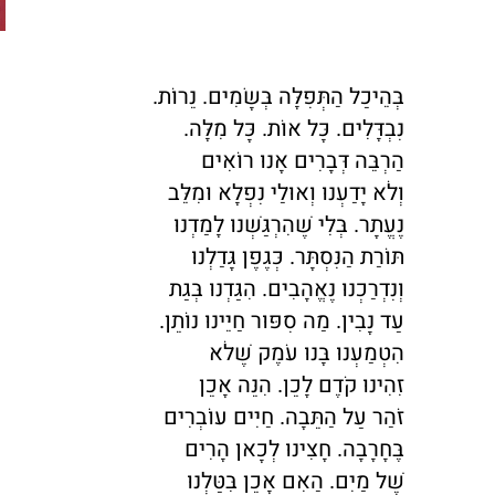
בְּהֵיכַל הַתְּפִלָּה בְּשָׂמִים. נֵרוֹת.
נִבְדָּלִים. כָּל אוֹת. כָּל מִלָּה.
הַרְבֵּה דְּבָרִים אָנוּ רוֹאִים
וְלֹא יָדַעְנוּ וְאוּלַי נִפְלָא וּמִלֵּב
נֶעֱתָר. בְּלִי שֶׁהִרְגַּשְׁנוּ לָמַדְנוּ
תּוֹרַת הַנִּסְתָּר. כְּגֶפֶן גָּדַלְנוּ
וְנִדְרַכְנוּ נֶאֱהָבִים. הִגַּדְנוּ בְּגַת
עַד נָבִין. מַה סִפּוּר חַיֵּינוּ נוֹתֵן.
הִטְמַעְנוּ בָּנוּ עֹמֶק שֶׁלֹא
זִהִינוּ קֹדֶם לָכֵן. הִנֵּה אָכֵן
זֹהַר עַל הַתֵּבָה. חַיִּים עוֹבְרִים
בֶּחָרָבָה. חָצִינוּ לְכָאן הָרִים
שֶׁל מַיִם. הַאִם אָכֵן בִּטַּלְנוּ