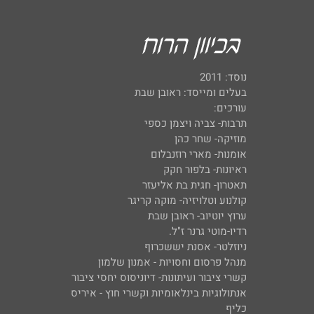
נוסד: 2011
בעלים ומייסד: ראובן שבת
עורכים:
תרבות- צביה ויצמן כספי
מוזיקה- שחר כהן
אומנות- מארי רוזנבלום
ראיונות- בלפור חקק
תאטרון- חגית בת אליעזר
קולנוע וטלויזיה- מוקה קריגר
ערוץ יוטיוב- ראובן שבת
רדיו-מוטי גרנר ז"ל.
ניוזלטר- אסנת יששכרוף
מנהל פרסום וחסויות - אמנון שלמון
קשרי ציבור ועיתונות- דיוניסוס יחסי ציבור
אנתולוגיות בינלאומיות וקשרי חוץ - איריס
כליף