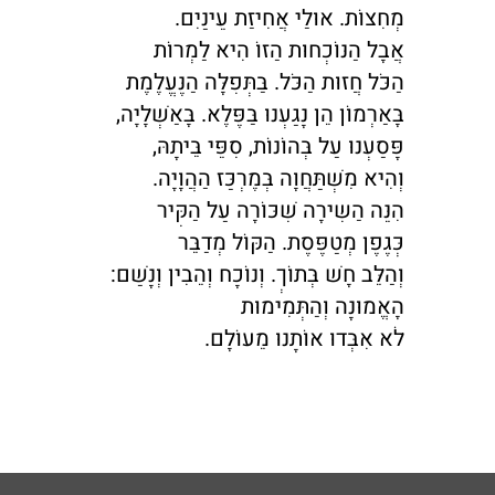
מְחִצּוֹת. אוּלַי אֲחִיזַת עֵינַיִם.
אֲבָל הַנּוֹכְחוּת הַזוֹ הִיא לַמְרוֹת
הַכֹּל חֲזוּת הַכֹּל. בַּתְּפִלָּה הַנֶּעֱלֶמֶת
בָּאַרְמוֹן הֵן נָגַעְנוּ בַּפֶּלֶא. בָּאַשְׁלָיָה,
פָּסַעְנוּ עַל בְּהוֹנוֹת, סִפֵּי בֵּיתָהּ,
וְהִיא מִשְׁתַּחֲוָה בְּמֶרְכַּז הַהֲוָיָה.
הִנֵּה הַשִּירָה שִׁכּוֹרָה עַל הַקִּיר
כְּגֶפֶן מְטַפֶּסֶת. הַקּוֹל מְדַבֵּר
וְהַלֵּב חָשׁ בְּתוֹךְ. וְנוֹכָח וְהֵבִין וְנָשַׁם:
הָאֱמוּנָה וְהַתְּמִימוּת
לֹא אִבְּדוּ אוֹתָנוּ מֵעוֹלָם.