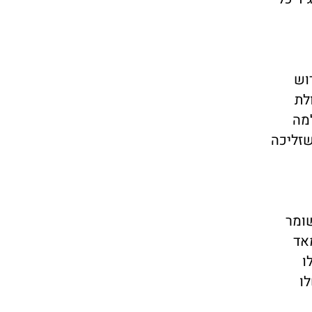
וש
לת
בין למה
שזליכה
שומר
אד
ו
ו