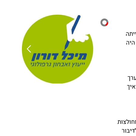
יתה
היה
מערך
איך
חולצות
דיבור