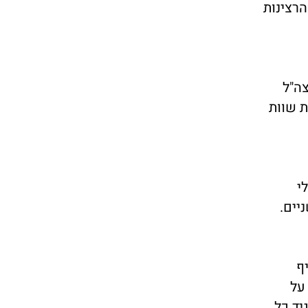
רצינות
צה"ל
מדמיין לפעמים איך הלב של זאב נשבר ל-2 חתיכות שוות
י
יים.
ף
על
יד כל