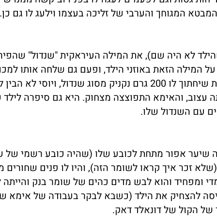
המבטא המגוחך והערבי של זליכה בעצמו וילעג לו גם כן.
הילד לא היה שם), את המילה העיראקית "שנדול" שהפיר
 על המילה הזאת באוזני הילד, ופעם גם שלחה אותו למכו
ואמרה לו לבקש מיוסי המרוקאי שמכר במכולת שיחתוך לו 200 גרם נקניק מסוג שנדול, ויוסי לא ה
יתה עצוב, והאימא התפוצצה מצחוק. היא גם סיפרה לילד 
ים עם השנדול שלו.
בה שיער אפור מתחת לכובע שלו (שהיה כובע רשמי של 
שלא זכר איך קראו לשומר הזה), והיו לו פנים שחורים מ
די ומפחיד והוא לבש מדים כהים של שומר בנק והייתה ל
ניסה להצחיק את הילד (כשבא לבקר בעבודה של אימא של
 של הקול של דונאלד דאק.