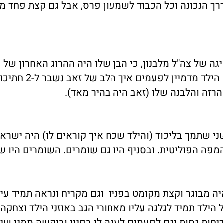
ך הנכונה וכל הכבוד לשמעון פרס, אבל גם קצת פחד מה
יגה של צה"ל מלבנון, כי הבן שלו היה ההרוג האחרון של 
שם. זה היה חודש לפני הנסיגה של מאי 2000. הילד 
הרזה והלבנה שלו (זאב היה בהיר מאד).
שני שתמך בליכוד (והילד שכח איך קוראים לו) היה ישראל
מפה הפוליטית. ובסניף היו גם שומרים. השומרים היו שנ
היה מבוגר וקצת מקומט בפניו וגם מקריח ונראה תמיד עיי
 הילד תמיד לגלגה עליו מאחורי הגב באוזני הילד וצחקה 
חות גסות וגם לפעמים לעגה לו בפניו וביקשה ממנו שיג