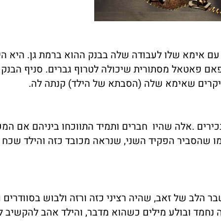
עם אימא שלו לעבודה שלה בבנק ההוא ברמת גן. היא הי
פאם פאטאל מסתורית שיכולה לטרוף גברים. סניף הבנק 
יקרים שאימא שלה (הסבתא של הילד) קנתה לה.
ו 2 הפקידים היותר בכירים .אלה שהיו חברים ותמיד התווכחו ביניהם אם ה
מו שהסביר הפקיד השני, שנראה מכובד כזה והילד שכח 
בר הלב של זאב, שהיה רציני כזה ורזה ולבוש בסוודרים ו
ה נחמד ובולע מילים כשהוא מדבר, והילד אהב להקשיב ל