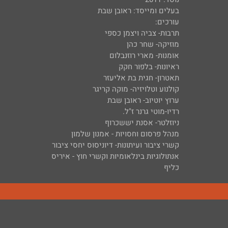
בעלים ומייסד: ראובן שבת
עורכים:
תרבות- צביה ויצמן כספי
מוזיקה- שחר כהן
אומנות- מארי רוזנבלום
ראיונות- בלפור חקק
תאטרון- חגית בת אליעזר
קולנוע וטלויזיה- מוקה קריגר
ערוץ יוטיוב- ראובן שבת
רדיו-מוטי גרנר ז"ל.
ניוזלטר- אסנת יששכרוף
מנהל פרסום וחסויות - אמנון שלמון
קשרי ציבור ועיתונות- דיוניסוס יחסי ציבור
אנתולוגיות בינלאומיות וקשרי חוץ - איריס
כליף