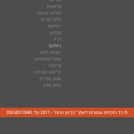
תיאטרון
אירועי תרבות
צלם לברית
ראיונות
קולנוע
רדיו
ניוזלטר
הוצאה לאור
אוכל ומסעדות
צרכנות
קיימות וסביבה
חנות ספרים
מדור מדע
© כל הזכויות שמורות לאתר "בכיוון הרוח" - 2011 טל: 050-8517840