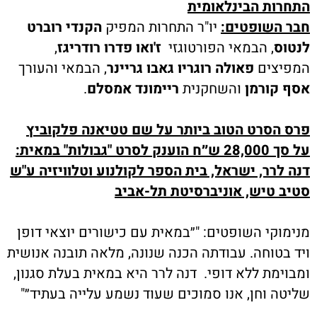
התחרות הבינלאומית
חבר השופטים:
יו"ר התחרות המפיק
הקנדי רוברט
לנטוס
, הבמאי
הפורטוגזי
ז'ואו פדרו רודריגז
,
המפיצים
פאולה רוגריו גאבו גריינר
, הבמאי והעורך
אסף קורמן
והשחקנית
ריימונד אמסלם
.
פרס הסרט הטוב ביותר על שם טטיאנה פלקוביץ
על סך 28,000 ש״ח הוענק לסרט "גבולות" במאית:
דנה לרר, ישראל, בית הספר לקולנוע וטלוויזיה ע"ש
סטיב טיש, אוניברסיטת תל-אביב
מנימוקי השופטים: "״במאית עם כישורים יוצאי דופן
ויד בטוחה. עבודתה הכנה שנונה, מלאה תובנה אנושית
ומבוימת ללא דופי. דנה לרר היא במאית בעלת סגנון,
שליטה וחן, אנו סמוכים שעוד נשמע עלייה בעתיד״"