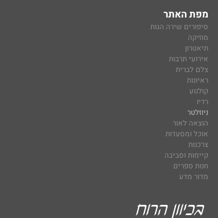
מפת האתר
סיפורים שירה הגות
מוזיקה
תיאטרון
אירועי תרבות
צלם לברית
ראיונות
קולנוע
רדיו
ניוזלטר
הוצאה לאור
אוכל ומסעדות
צרכנות
קיימות וסביבה
חנות ספרים
מדור מדע