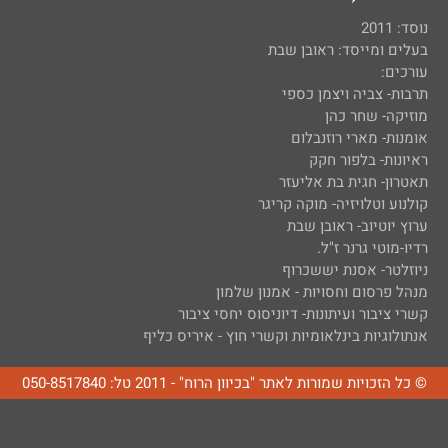
נוסד: 2011
בעלים ומייסד: ראובן שבת
עורכים:
תרבות- צביה ויצמן כספי
מוזיקה- שחר כהן
אומנות- מארי רוזנבלום
ראיונות- בלפור חקק
תאטרון- חגית בת אליעזר
קולנוע וטלויזיה- מוקה קריגר
ערוץ יוטיוב- ראובן שבת
רדיו-מוטי גרנר ז"ל.
ניוזלטר- אסנת יששכרוף
מנהל פרסום וחסויות - אמנון שלמון
קשרי ציבור ועיתונות- דיוניסוס יחסי ציבור
אנתולוגיות בינלאומיות וקשרי חוץ - איריס כליף
© כל הזכויות שמורות לאתר "בכיוון הרוח" - 2011 טל: 050-8517840