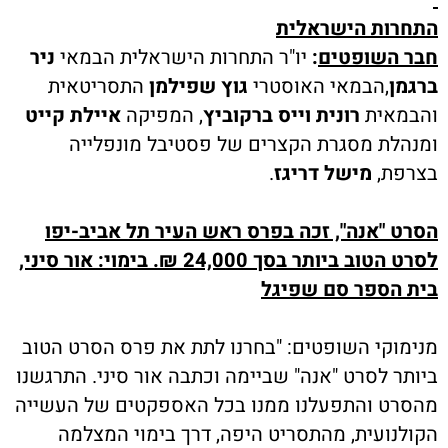
התחרות הישראלית
חבר השופטים
:
יו"ר התחרות הישראלית הבמאי
ניר
ברגמן
,הבמאי האוסטרי
גוץ שפילמן
התסריטאית
והבמאית
רונית וייס ברקוביץ
, המפיקה
איילת קייט
ומנהלת מסגרת הקצרים של פסטיבל מונפלייה
בצרפת,
מישל דריגז
.
הסרט "אנה", זכה בפרס ראש העיר תל אביב-יפו
לסרט הטוב ביותר בסך 24,000 ₪. בימוי: אור סיני,
בית הספר סם שפיגל
מנימוקי השופטים: "בחרנו לתת את פרס הסרט הטוב
ביותר לסרט "אנה" שביימה וכתבה אור סיני. התרגשנו
מהסרט והתפעלנו ממנו בכל האספקטים של העשייה
הקולנועית, מהתסריט היפה, דרך בימוי המצלמה