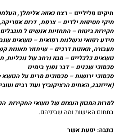
תיקים פליליים –
רצח נאווה אלימלך, העלמו
תיקי חטיפות ילדים – צרפת, דרום אפריקה, 
חקירות ביטוח – התחזיות אנשים ל מוגבלים 
מידע רפואי ורשלנות רפואית – נושאים שנבד
תעבורה, תאונות דרכים – שיחזור תאונות ק
נושאים כלכליים – מגוו נרחב של נוכליות, חו
סכסוכי שכנים – דבר נפוץ בימינו
סכסוכי ירושות – סכסוכים מרים על הנושא ה
(אייזנבג, האחים הרציקוביץ ועוד רבים וטובי
למרות המגוון העצום של נושאי החקירות ה
בתחום האישות ומה שביניהם.
כתבה: יפעת אשר