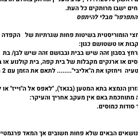
חים ישבו מרותקים כל העת.
להתפרפר" מבלי להיתפס
צי הומוריסטית בשיטות פחות שגרתיות של הקפדה 
בות או טשטושם כגון:
חץ בסבון זהה שיש בבית ובבושם זהה שיש לבן/ בת
סים או ארנקים מקבלות של בית קפה, בית קולנוע או ב
מגמתיות 
רון הנמצא בתא המטען (בגאז'), "לאפס אל ה"וייז" או ל
רה מתוחכמת באם אין מעקב אחריך והעיקר:
 סודות כמוסים.
הנושאים הבאים שלא פחות חשובים אך המאד פרגמטיים