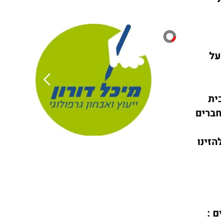
על
ית
להטעיה ויחזקו את ה"אליבי"........ לתאם את הזמן עם 2 חברים
הזינו
 :