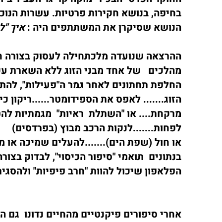
בחיפה, בנושא חקירות פרטיות. עשרות הנוכ
הנושא שסיקרן את המשתתפים היה :
איך "
ההרצאה שנועדה מלכתחילה לעסוק בצורה ח
מהלכים
של אחד מבני הזוג ללא השארת עק
החלפת תחתונים לאחר גמר ה"פעילות", להתר
הזוג.......
לאפס את הספידומטר......ריקון כי
מרקחת.... או "השתלת ראיות"
לפחות.......לנקות הרכב מבוץ (בפרדסים)
או חול (שפת הים).......להעלים שמיכה או מז
בנתונים
תואמי "סיפור הכיסוי", לבדוק בצו
הפלאפון שיכול להוות "חרב פיפיות" ולהסגיר
אחרי סיפורים פיקנטיים מהחיים נדונו גם 