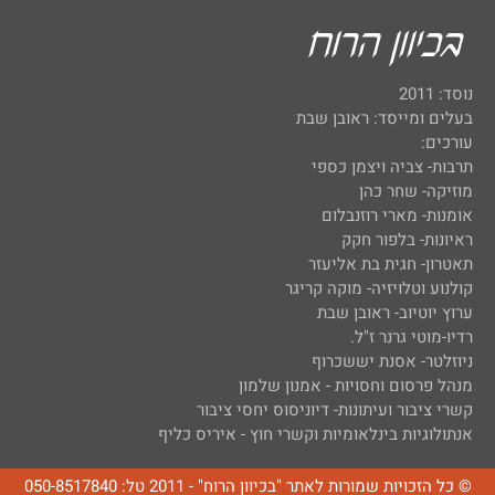
נוסד: 2011
בעלים ומייסד: ראובן שבת
עורכים:
תרבות- צביה ויצמן כספי
מוזיקה- שחר כהן
אומנות- מארי רוזנבלום
ראיונות- בלפור חקק
תאטרון- חגית בת אליעזר
קולנוע וטלויזיה- מוקה קריגר
ערוץ יוטיוב- ראובן שבת
רדיו-מוטי גרנר ז"ל.
ניוזלטר- אסנת יששכרוף
מנהל פרסום וחסויות - אמנון שלמון
קשרי ציבור ועיתונות- דיוניסוס יחסי ציבור
אנתולוגיות בינלאומיות וקשרי חוץ - איריס כליף
© כל הזכויות שמורות לאתר "בכיוון הרוח" - 2011 טל: 050-8517840