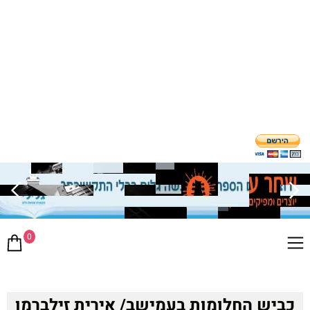
0
כביש החלומות בעמישב/ אירית זילברמן