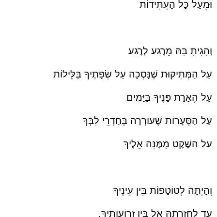
וּמֵעַל כָּל הָעֲתִידוֹת
וְהָגִיתָ בָּהּ מֵרֶגַע לְרֶגַע
עַל הַמְּתִיקוּת שֶׁנָּסְכָה עַל שְׂפָתֶיךָ בַּלֵּילוֹת
עַל הֶאָרַת פָּנֶיךָ בַּיָּמִים
עַל הַסְּעָרוֹת שֶׁעוֹרְרָה בְּחַדְרֵי לִבְּךָ
עַל הַשֶּׁקֶט מִמֶּנָּה אֵלֶיךָ
וְהָיְתָה לְטוֹטָפוֹת בֵּין עֵינֶיךָ
עַד לַחֲזָרָתָהּ אֶל בֵּין זְרוֹעוֹתֶיךָ.