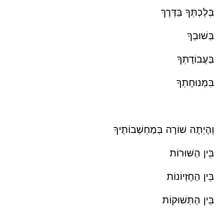
בְּלֶכְתְּךָ בַּדֶּרֶךְ
בְּשׁוּבְךָ
בַּעֲבוֹדָתְךָ
בִּמְנוּחָתְךָ
וְהָיְתָה שׁוֹרָה בְּמַחְשְׁבוֹתֶיךָ
בֵּין הַשּׁוּרוֹת
בֵּין הַחֶזְיוֹנוֹת
בֵּין הַתְּשׁוּקוֹת