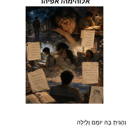
אלוהימה/ אפיהו
וְהָגִיתָ בָּהּ יוֹמָם וָלַיְלָה