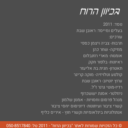
נוסד: 2011
בעלים ומייסד: ראובן שבת
עורכים:
תרבות- צביה ויצמן כספי
מוזיקה- שחר כהן
אומנות- מארי רוזנבלום
ראיונות- בלפור חקק
תאטרון- חגית בת אליעזר
קולנוע וטלויזיה- מוקה קריגר
ערוץ יוטיוב- ראובן שבת
רדיו-מוטי גרנר ז"ל.
ניוזלטר- אסנת יששכרוף
מנהל פרסום וחסויות - אמנון שלמון
קשרי ציבור ועיתונות- דיוניסוס יחסי ציבור
אנתולוגיות בינלאומיות וקשרי חוץ - איריס כליף
© כל הזכויות שמורות לאתר "בכיוון הרוח" - 2011 טל: 050-8517840