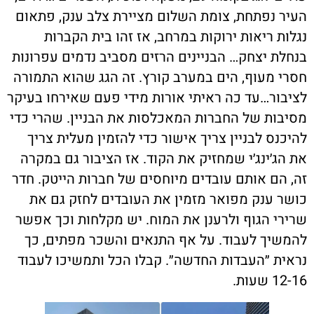
העיר נפתחת, צומת השלום מציירת צלב ענק, פתאום
נגלות ריאות ירוקות במרחב, אז זהו בית הקברות
בנחלת יצחק… הבניינים הרזים מסביב נדמים עפרונות
חסרי מעוף, הים במערב קורץ. זה הגג שהוא התמורה
לציבור…עד כה ראיתי אורות מידי פעם שאירחו בעיקר
מסיבות של החברות המאכלסות את הבניין. שהרי כדי
להיכנס לבניין צריך אישור כדי להזמין מעלית צריך
את הג׳ינג׳י שמחזיק את הקוד. אז הציבור גם במקרה
זה, הם אותם עובדים מיוחסים של חברות הייטק. חדר
כושר ענק מפואר מזמין את העובדים לחזק גם את
שרירי הגוף ולרענן את המוח. יש מקלחות וכך אפשר
להמשיך לעבוד. על אף התנאים והשכר מפתים, כך
נראית ״העבדות החדשה״. קבלו הכל ותמשיכו לעבוד
12-16 שעות.