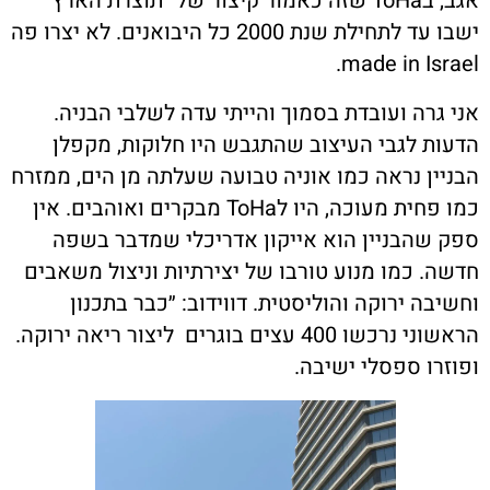
אגב, ב
ToHa
שזה כאמור קיצור של ״תוצרת הארץ״
ישבו עד לתחילת שנת 2000 כל היבואנים. לא יצרו פה
.
made in Israel
אני גרה ועובדת בסמוך והייתי עדה לשלבי הבניה.
הדעות לגבי העיצוב שהתגבש היו חלוקות, מקפלן
הבניין נראה כמו אוניה טבועה שעלתה מן הים, ממזרח
כמו פחית מעוכה, היו ל
ToHa
מבקרים ואוהבים. אין
ספק שהבניין הוא אייקון אדריכלי שמדבר בשפה
חדשה. כמו מנוע טורבו של יצירתיות וניצול משאבים
וחשיבה ירוקה והוליסטית. דווידוב: ״כבר בתכנון
הראשוני נרכשו 400 עצים בוגרים
ליצור ריאה ירוקה.
ופוזרו ספסלי ישיבה.