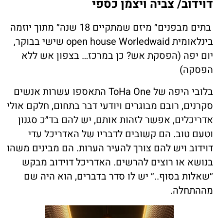
דוידוב/ צביה ויצמן כספי
בתים מבפנים״ מיזם שמתקיים 18 שנה״ מתוך יוזמה
בינלאומית
open house Worledwaid
שישי בבוקר,
יום יפה (הפסקת אש? כן במרכז… בצפון אש ללא
הפסקה
)
בלובי היפה של
ToHa One
התאספו עשרות אנשים
סקרנים, רובם מבוגרים ויודעי דבר בתחום, חלקם אולי
אדריכלים, אפשר לזהות אותם, יש להם בד״כ סגנון
וטעם טוב. הם קשובים לדבריו של האדריכל עדי
דוידוב ויש להם צורך להעיר הערות. הם מבינים משהו
בנושא או רוצים להרשים. האדריכל דוידוב מבקש
״שאלות בסוף..״ יש לו סדר בדברים, הוא היה שם
מההתחלה.