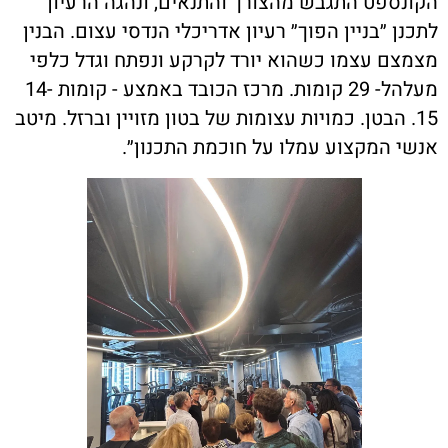
הקונספט התגבש מהצורך והתנאים, ונהגה הרעיון
לתכנן ״בניין הפוך״ רעיון אדריכלי הנדסי עצום. הבנין
מצמצם עצמו כשהוא יורד לקרקע ונפתח וגדל כלפי
מעלהל- 29 קומות. מרכז הכובד באמצע - קומות 14-
15. הבטן. כמויות עצומות של בטון מזויין וברזל. מיטב
אנשי המקצוע עמלו על חוכמת התכנון״.