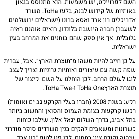
השם לפרוייקט, יש משמעות. הוא מתנוסס בגאון
באותיות של קידוש לבנה, בלעז
ToHa
. משרד
אדריכלים רון ארד ואסא ברונו (ישראלים ירושלמים
לשעבר) חברה היושבת בלונדון, רואים אומנם ראיה
גלובלית
אך אין ספק שהם בוחנים את המרחב בעין
ישראלית.
על כן חייב להיות משהו מ״תוצרת הארץ״. אבל, עברית
שפה קשה עם עיצורים ואותיות גרוניות וצריך לעצב
לוגו לעולם הרחב. לכן הוחלט על השם
קיצור של
תוצרת הארץ
ToHa One
ו-
ToHa Twe
.
רקע: בשנת 2008 (חברו בעלי הקרקע גב ים ואומות)
רכשו קרקעות בצומת העמוס והסואן והחשוב ביותר
בתל אביב, בדרך השלום יגאל אלון. שילבו כוחות
כשרונות ומשאבים להקים בנין משרדים סופר מודרני
שיהוה נקודת ציון בתחום. לכן פנו לטופ ״רון ארד