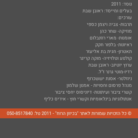
נוסד: 2011
בעלים ומייסד: ראובן שבת
עורכים:
תרבות- צביה ויצמן כספי
מוזיקה- שחר כהן
אומנות- מארי רוזנבלום
ראיונות- בלפור חקק
תאטרון- חגית בת אליעזר
קולנוע וטלויזיה- מוקה קריגר
ערוץ יוטיוב- ראובן שבת
רדיו-מוטי גרנר ז"ל.
ניוזלטר- אסנת יששכרוף
מנהל פרסום וחסויות - אמנון שלמון
קשרי ציבור ועיתונות- דיוניסוס יחסי ציבור
אנתולוגיות בינלאומיות וקשרי חוץ - איריס כליף
© כל הזכויות שמורות לאתר "בכיוון הרוח" - 2011 טל: 050-8517840