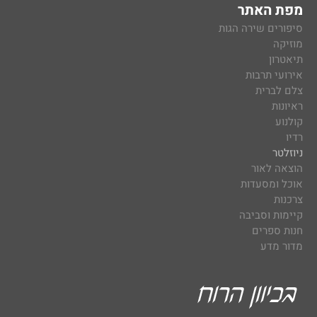
מפת האתר
סיפורים שירה הגות
מוזיקה
תיאטרון
אירועי תרבות
צלם לברית
ראיונות
קולנוע
רדיו
ניוזלטר
הוצאה לאור
אוכל ומסעדות
צרכנות
קיימות וסביבה
חנות ספרים
מדור מדע