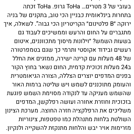
בעובי של 3 מטרים…
ToHa
גרופ.
ToHa
זכתה
בתחרות בינלאומית כבניין הכי טוב, בתקנים של בניה
ירוקה ״
B
פלטינום״ הקריטריון הכי גבוה”. לשאלה, איך
מתגברים על החום והרעש וממשיכים לעבוד גם
בשעות השמש? ״וילונות מיסוך מתכווננים, איטום
רעשים ובידוד אקוסטי ותרמי כך שגם בטמפרטורה
של 48 מעלות עם קרינה ישירה, ממזגים את החלל
ב24 מעלות זכוכית קדמית, החום נשאר בחוץ הקור
בפנים המדפים יוצרים הצללה, הצורה הגיאומטרית
והעומק מתוכננים לשמש ויש שליטה ברמות האור
שהשמש מעניקה עד לנקודה מסוימת השמש פוגעת
בזכוכית וחוזרת אחורה ועושה רפלקשן, המדפים
משליכים את הרפלקציה חזרה החוצה. מערכת הצינון
השולטת בלחות מתנהלת כמו טפטפות, צינוריות
מזרימות אויר יבש והלחות מתנקזת להשקייה ולנקיון.