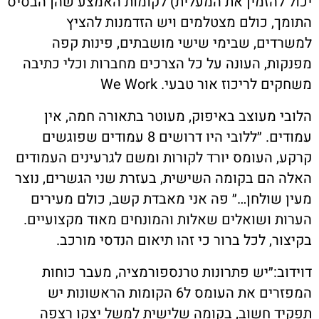
יכול להזמין את המעלית) לקומות האמצע שהן הבסיס
התומך, כולם מצטלמים ויש הזדמנות להציץ
למשרדים, שבימי שישי מושבתים, פינות קפה
מפנקות, העונה על כל הצרכים מחברות וכלי כתיבה
משחקים לריכוז אור טבעי.
We Work
הלובי מעוצב באיפוק, מעוטר בתאורה חמה, אין
עמודים. ״ללובי היו דרושים 8 עמודים שפוגשים
קרקע, העומס יורד לקורות ומשם לגרעינים העמודים
האלה הם בקומה השישית, בעזרת שני הגשרים, נוצר
מעין שולחן…״ פה אני מאבדת קשב, כולם מעירים
הערות ושואלים שאלות והמונחים מאוד מקצועיים.
בקיצור, לכל ברור כי זהו תיאום הנדסי מורכב.
דוידוב:״יש פתרונות טרנספורמציה, מעבר כוחות
המפזרים את העומס ל6 הקומות הראשונות יש
תפקיד חשוב, בקומה שלישית למשל יצקו רצפה