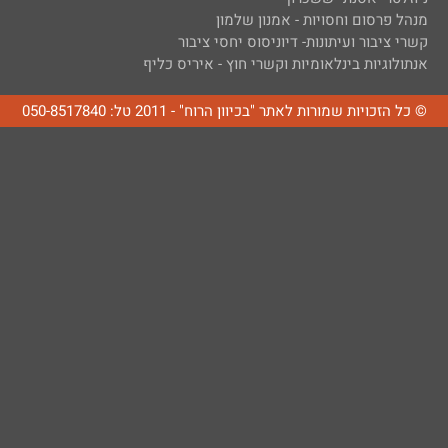
מנהל פרסום וחסויות - אמנון שלמון
קשרי ציבור ועיתונות- דיוניסוס יחסי ציבור
אנתולוגיות בינלאומיות וקשרי חוץ - איריס כליף
© כל הזכויות שמורות לאתר "בכיוון הרוח" - 2011 טל: 050-8517840