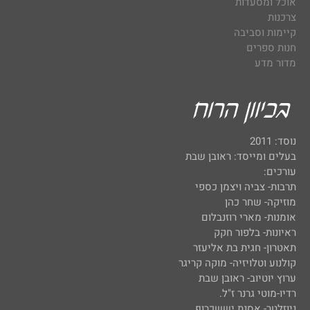
אוכל ומסעדות
צרכנות
קיימות וסביבה
חנות ספרים
מדור מדע
נוסד: 2011
בעלים ומייסד: ראובן שבת
עורכים:
תרבות- צביה ויצמן כספי
מוזיקה- שחר כהן
אומנות- מארי רוזנבלום
ראיונות- בלפור חקק
תאטרון- חגית בת אליעזר
קולנוע וטלויזיה- מוקה קריגר
ערוץ יוטיוב- ראובן שבת
רדיו-מוטי גרנר ז"ל.
ניוזלטר- אסנת יששכרוף