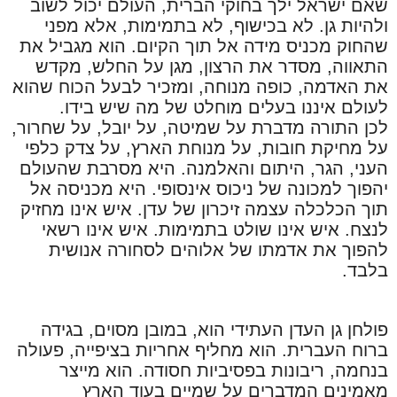
שאם ישראל ילך בחוקי הברית, העולם יכול לשוב
ולהיות גן. לא בכישוף, לא בתמימות, אלא מפני
שהחוק מכניס מידה אל תוך הקיום. הוא מגביל את
התאווה, מסדר את הרצון, מגן על החלש, מקדש
את האדמה, כופה מנוחה, ומזכיר לבעל הכוח שהוא
לעולם איננו בעלים מוחלט של מה שיש בידו.
לכן התורה מדברת על שמיטה, על יובל, על שחרור,
על מחיקת חובות, על מנוחת הארץ, על צדק כלפי
העני, הגר, היתום והאלמנה. היא מסרבת שהעולם
יהפוך למכונה של ניכוס אינסופי. היא מכניסה אל
תוך הכלכלה עצמה זיכרון של עדן. איש אינו מחזיק
לנצח. איש אינו שולט בתמימות. איש אינו רשאי
להפוך את אדמתו של אלוהים לסחורה אנושית
בלבד.
פולחן גן העדן העתידי הוא, במובן מסוים, בגידה
ברוח העברית. הוא מחליף אחריות בציפייה, פעולה
בנחמה, ריבונות בפסיביות חסודה. הוא מייצר
מאמינים המדברים על שמיים בעוד הארץ