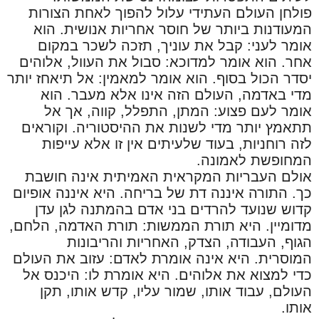
פולחן העולם העתידי עלול להפוך לאחת הצורות
המעודנות ביותר של חוסר אחריות אנושית. הוא
אומר לעני: קבל את עוניך, תזכה לשכר במקום
אחר. הוא אומר למדוכא: סבול את העוול, אלוהים
יסדר הכול בסוף. הוא אומר למאמין: אל תיאחז יותר
מדי באדמה, העולם הזה אינו אלא מעבר. הוא
אומר לעם פצוע: המתן, התפלל, קווה, אך אל
תתאמץ יותר מדי לשנות את ההיסטוריה. וקוראים
לזה רוחניות, בעוד שלעיתים אין זו אלא עייפות
המחופשת לאמונה.
אולם העבריות המקראית האמיתית אינה חושבת
כך. התורה איננה דת של בריחה. היא איננה אופיום
קדוש שנועד להרדים בני אדם בהמתנה לגן עדן
מדומיין. היא תורת הממשות: תורת האדמה, הלחם,
הגוף, העבודה, הצדק, האחריות והריבונות
המוסרית. היא אינה אומרת לאדם: עזוב את העולם
כדי למצוא את אלוהים. היא אומרת לו: היכנס אל
העולם, עבוד אותו, שמור עליו, קדש אותו, תקן
אותו.