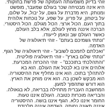
זוהי בדיוק משמעותה העמוקה של פרשת בחוקותי.
היא אינה מבטיחה שכר בעולם שמעבר, מופשט
ומנותק. היא מדברת על גשם, על יבול, על שלום,
על ביטחון, על פריון, על שפע, על נוכחות אלוהית
בתוך העם. הכול ארצי. הכול מגולם. הכול היסטורי.
הברכה איננה מחוץ לעולם, אלא בלב העולם,
כאשר העולם שב ונאמן לייעודו.
"ונתתי גשמיכם בעתם" - זוהי תיאולוגיה של
האדמה.
"ואכלתם לחמכם לשובע" - זוהי תיאולוגיה של הגוף.
"ונתתי שלום בארץ" - זוהי תיאולוגיה פוליטית.
"והתהלכתי בתוככם" -
זוהי ההכרזה המכרעת.
אלוהים אינו בא לבטל את העולם. הוא בא
להתהלך בתוכו. הוא אינו מחליף את ההיסטוריה.
הוא מבקש לשכון בה. הוא אינו מוחק את הארץ.
הוא דורש שתהפוך למעון.
המחשבה העברית מתחילה בבריאה, לא בגאולה.
והבריאה מוכרזת כטובה. העולם איננו טעות.
החומר איננו כלא. הגוף איננו בושה. ההיסטוריה
איננה תאונה נחותה. האדמה איננה מלכודת