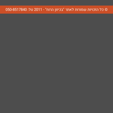
© כל הזכויות שמורות לאתר "בכיוון הרוח" - 2011 טל: 050-8517840