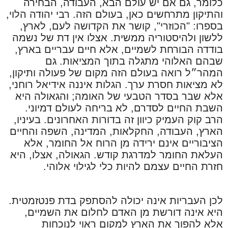
כלומר, גם אם יש עולם הבא, העבודה, הבחירה
והתיקון מתרחשים כאן, בעולם הזה. רבי יהודה הלוי,
בספרו: "הכוזרי", קושר את הקדושה לעם, לארץ,
ללשון ולהיסטוריה ממשית. אצלו אין דת של נשמה
בודדה הבורחת לשמיים, אלא חיים עבריים בארץ,
שבהם האלוהי מתגלה בתוך המציאות. גם
המהר״ל רואה בעולם הזה מקום של פעולה ותיקון,
לא מציאות חסרת ערך. הגלות איננה אידיאל רוחני,
אלא שבר בסדר הטבעי של האומה; והגאולה היא
השבת החיים לסדרם, לא בריחה לעולם דמיוני.
הרב קוק העמיק כיוון זה בדורות האחרונים. בעיניו,
הארץ, העבודה, החקלאות, המדינה, השפה והחיים
הציבוריים אינם ירידה מן הרוח אל החומר, אלא
העלאת החומר למדרגת קודש. הגאולה, אצלו, היא
חזרת החיים עצמם להיות כלי לגילוי אלוהי.
לכן העבריות אינה יכולה להסתפק בדת פנטזמטית.
היא אינה דורשת מן האדם לחלום את השמיים,
אלא להפוך את הארץ למקום ראוי לנוכחות