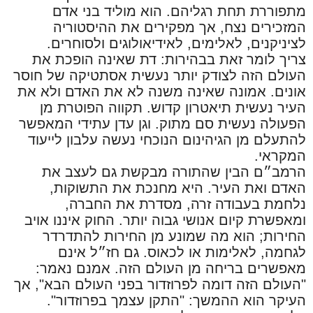
מתפוררת תחת רגליהם. הוא מוליד בני אדם
המזכירים נצח, אך מפקירים את ההיסטוריה
לציניקנים, לאלימים, לאידיאולוגים ולסוחרים.
צריך לומר זאת בבהירות: דת שאינה הופכת את
העולם הזה לצודק יותר נעשית אסתטיקה של חוסר
אונים. אמונה שאינה משנה לא את האדם ולא את
העיר נעשית תיאטרון קדוש. תקווה הפוטרת מן
הפעולה נעשית סם מתוק. וגן עדן עתידי המאפשר
להתעלם מן הגיהינום הנוכחי נעשה עלבון לייעוד
המקראי.
הרמב״ם הבין שהתורה מבקשת גם לעצב את
האדם ואת העיר. היא מחנכת את התשוקות,
נלחמת בעבודה זרה, מסדרת את החברה,
ומאפשרת קיום אנושי גבוה יותר. החוק איננו אויב
החירות; הוא מה שמונע מן החירות להתדרדר
לגחמה, לאלימות או לכאוס. גם חז״ל אינם
מאפשרים בריחה מן העולם הזה. אמנם נאמר:
"העולם הזה דומה לפרוזדור בפני העולם הבא", אך
העיקר הוא ההמשך: "התקן עצמך בפרוזדור".