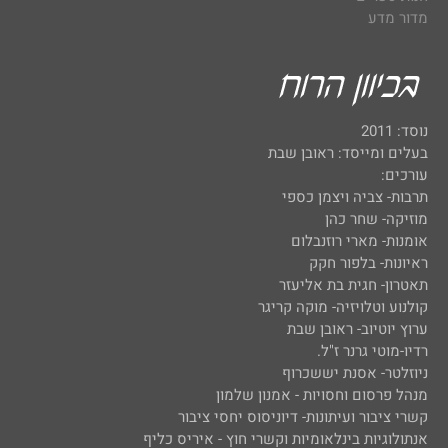
מדור מדע
נוסד: 2011
בעלים ומייסד: ראובן שבת
עורכים:
תרבות- צביה ויצמן כספי
מוזיקה- שחר כהן
אומנות- מארי רוזנבלום
ראיונות- בלפור חקק
תאטרון- חגית בת אליעזר
קולנוע וטלויזיה- מוקה קריגר
ערוץ יוטיוב- ראובן שבת
רדיו-מוטי גרנר ז"ל.
ניוזלטר- אסנת יששכרוף
מנהל פרסום וחסויות - אמנון שלמון
קשרי ציבור ועיתונות- דיוניסוס יחסי ציבור
אנתולוגיות בינלאומיות וקשרי חוץ - איריס כליף