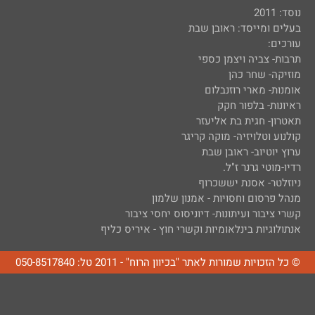
נוסד: 2011
בעלים ומייסד: ראובן שבת
עורכים:
תרבות- צביה ויצמן כספי
מוזיקה- שחר כהן
אומנות- מארי רוזנבלום
ראיונות- בלפור חקק
תאטרון- חגית בת אליעזר
קולנוע וטלויזיה- מוקה קריגר
ערוץ יוטיוב- ראובן שבת
רדיו-מוטי גרנר ז"ל.
ניוזלטר- אסנת יששכרוף
מנהל פרסום וחסויות - אמנון שלמון
קשרי ציבור ועיתונות- דיוניסוס יחסי ציבור
אנתולוגיות בינלאומיות וקשרי חוץ - איריס כליף
© כל הזכויות שמורות לאתר "בכיוון הרוח" - 2011 טל: 050-8517840