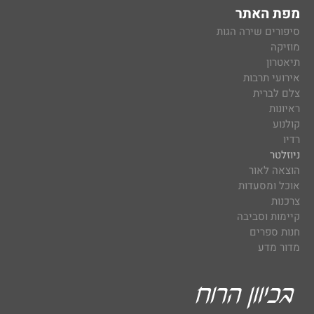
מפת האתר
סיפורים שירה הגות
מוזיקה
תיאטרון
אירועי תרבות
צלם לברית
ראיונות
קולנוע
רדיו
ניוזלטר
הוצאה לאור
אוכל ומסעדות
צרכנות
קיימות וסביבה
חנות ספרים
מדור מדע