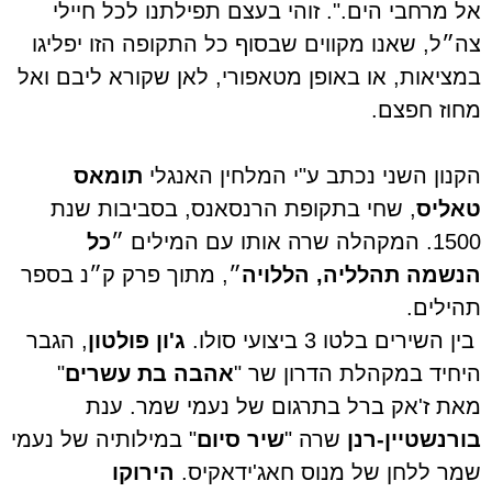
אל מרחבי הים.". זוהי בעצם תפילתנו לכל חיילי
צה״ל, שאנו מקווים שבסוף כל התקופה הזו יפליגו
במציאות, או באופן מטאפורי, לאן שקורא ליבם ואל
מחוז חפצם.
הקנון השני נכתב ע"י המלחין האנגלי
תומאס
טאליס
, שחי בתקופת הרנסאנס, בסביבות שנת
1500. המקהלה שרה אותו עם המילים ״
כל
הנשמה תהלליה, הללויה
״, מתוך פרק ק״נ בספר
תהילים.
בין השירים בלטו 3 ביצועי סולו.
ג'ון פולטון
, הגבר
היחיד במקהלת הדרון שר "
אהבה בת עשרים
"
מאת ז'אק ברל בתרגום של נעמי שמר. ענת
בורנשטיין-רנן
שרה "
שיר סיום
" במילותיה של נעמי
שמר ללחן של מנוס חאג'ידאקיס.
הירוקו