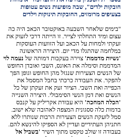
חובקות ילדים", שבה מופיעות נשים עטופות
בצעיפים מרומזים, החובקות תינוקות וילדים
"בימים שלאחר השבעה באוקטובר הכאב היה כה
עצום ומיד התחלתי לצייר. זו הייתה דרכי לזעוק את
זעקתי ולמחות על הכאב ועל הזוועות העוסקות
במלחמה שהתגלו מדי יום. היצירה הראשונה
'נשיות מדממת'
צוירה בעקבות דמותה של
נעמה לוי
המדממת וסימלה את האונס, השבי ואובדן החופש
של הנשים הצעירות שנגזל מהן החופש וגופן הפך
להפקר. את העבודה כרכתי בחבל המסמל את
הכפייה ואת השבי. הציור זעק את זעקתן של כל
הנשים ואת דמן הנשי הסימבולי. היצירה השנייה
'הכלה המחכה'
היא עבודת אקריליק על קנבס
בדמות כלה ססגונית המצפה לאהובה שלא ישוב.
סמל לזעקת הנשים הצעירות הרבות שנותרו ללא
חתניהן העתידיים ועדיין לא הספיקו להינשא להם.
בעבודה זו שולב טקסט מתוך השיר
'בשביל אל