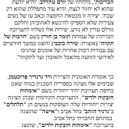
הבריכות'
, מילותיו של
יורם טהרלב
: 'והיא יודעת
שהוא לא יחזור לנצח, והיא עוד מתפללת שהוא רק
שכח'. יצירה זו מבטאת החמצה וכאב עז של נשים
צעירות שלא הספיקו להינשא לאהוביהן וחלקם
גורלם עדיין לא נודע. יצירות אלו נשלחו לתערוכה
חברתית של עמותת
תומר בן חורין
בשם
'חרבות של
תקווה'
(אוצרת:
שירה כוכבי
) והוצגו במשך חודשיים
עם עבודות רבות אחרות של אומנים שהגיבו
לאירועי הזוועה מהאבל והאובדן ועד לתקווה".
כך אומרת האומנית והציירת
ורד גרנדיר פרוכטמן
,
שבימים אלו מציגה בספריית הטכניון בנווה שאנן
בחיפה תערוכת יחיד ייחודית בשם
"אימהות
חובקות ילדים"
. התערוכות הקודמות שבהן הציגה
יצירות ייחודיות שלה העוסקות בנשים הן
"תלתלים"
ב
'גרגיר הזהב'
בתל אביב ו
"אישה"
שהוצגה
במתחם החברתי בתל אביב.
בתערוכה
"אימהות חובקות ילדים"
, שתוצג