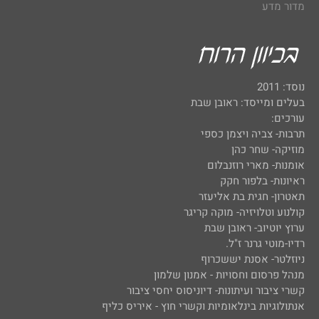
מדור מדע
נוסד: 2011
בעלים ומייסד: ראובן שבת
עורכים:
תרבות- צביה ויצמן כספי
מוזיקה- שחר כהן
אומנות- מארי רוזנבלום
ראיונות- בלפור חקק
תאטרון- חגית בת אליעזר
קולנוע וטלויזיה- מוקה קריגר
ערוץ יוטיוב- ראובן שבת
רדיו-מוטי גרנר ז"ל.
ניוזלטר- אסנת יששכרוף
מנהל פרסום וחסויות - אמנון שלמון
קשרי ציבור ועיתונות- דיוניסוס יחסי ציבור
אנתולוגיות בינלאומיות וקשרי חוץ - איריס כליף