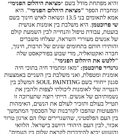
והיא מפתחת מודל בשם
״מציאת היהלום הפנימי״
ומחברת הספר
"מציאת היהלום הפנימי"
. היא
אמא לתאומים בני 13.5 ונשואה לאיש חינוך בשם
שי פרוכטמן
. היא משלבת בין אומנות אנושית
בועטת, עבודת טיפול והנחייה לבין השמעת קולם
של אנשים מעוררי השראה, שצלחו משברים
והותירו חותם בתחומים שונים של תרבות, חינוך,
חברה ואקטואליה, מדי שבוע בפודקאסט שלה
"ללטש את היהלום הפנימי"
.
גרנדיר פרוכטמן:
"מאז ומתמיד
חיה בתוכי חיה
אומנית ומטפלת, ואני משלבת בין השניים באמצעות
סגנון ייחודי בשם
SOUL PAINTING
המשלב בין
הנטייה שלי לאומנות ליכולתי לצפות ולהבין את
נשמותיהם של אנשים. הייתי רוצה שתערוכה זו
תטייל בעולם ותזכיר לעולם את הנשים, האימהות
והפעוטות שהפכו לקורבנות של הסכסוך המתמשך
בין העם הפלסטיני, שהשגרירים שלו הם ארגון טרור
אכזר, לבין העם היהודי היושב בישראל. הלוואי
והזעזוע יביא להידברות לקראת שלום בין העמים".