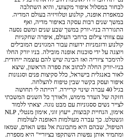
לבחור במסלול איפור מקצועי, והיא השתלבה
כמאפרת אופנה, קולנוע וטלוויזיה בעולם המדיה.
במשך שנים רבות עסקה באיפור מדיה, ואף
התגוררה בניו-יורק במשך שבע שנים ומשם נסעה
עם צוותי צילום ברחבי העולם, איפרה שחקניות
קולנוע ודוגמניות ידועות עבור המגזינים המובילים
ויוצגה על ידי סוכנות אופנה מובילה. בניו יורק החלו
להימכר ציוריה ואז הבינה שיש להם עוצמה ייחודית.
בניו-יורק החלה לכתוב את ספרה הראשון, שיצא
לאור באנגלית בישראל, כלל סקיצות פנים וסגנונות
איפור ועסק בקשר שבין טיפוח להצלחה.
בגיל 40 עברה שינוי קריירה. "הייתה לי תחושה
חזקה של העדר מימוש, ולאורך כל השנים המשכתי
לצייר נשים ססגוניות עם מבט נוגה. יצאתי ללמוד
אימון, הנחיית קבוצות, ייעוץ זוגי, אימון מנטלי,
NLP
וגשטלט. כך עברה מעולמות האופנה לעולמות
הטיפול, שבהם היא מתבוננת אל נפש האדם, שמאז
ומתמיד אותן נפשות השתקפו בציוריי" היא מספרת.