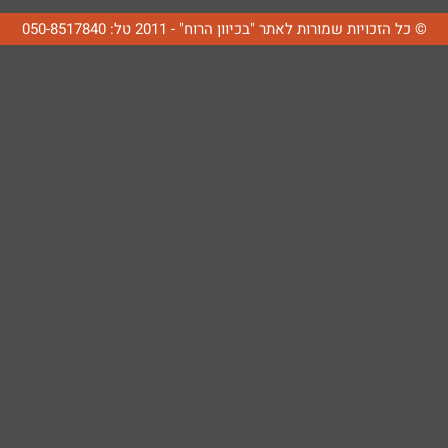
© כל הזכויות שמורות לאתר "בכיוון הרוח" - 2011 טל: 050-8517840