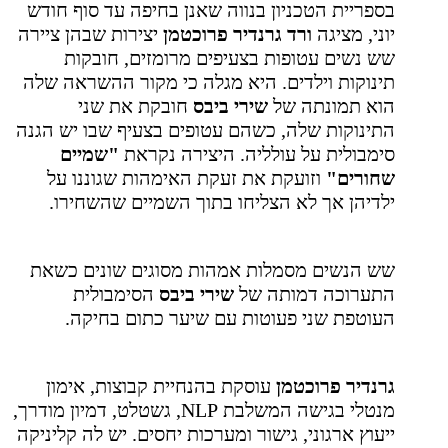
בספריית הטכניון בנווה שאנן בחיפה עד סוף חודש
יוני, מציגה
ורד גרנדיר פרוכטמן
יצירות שבהן ציירה
שש נשים עטופות בצעיפים מרומזים, חובקות
תינוקות וילדים. היא מגלה כי מקור ההשראה שלה
הוא תמונתה של
שירי ביבס
חובקת את שני
התינוקות שלה, כשהם עטופים בצעיף שבו יש הגנה
סימבולית על עולליה. היצירה נקראת
"שמיים
שחורים"
וזועקת את זעקת האימהות שגוננו על
ילדיהן אך לא הצליחו בתוך השמיים שהשחירו.
שש הנשים מסמלות אמהות מסוגים שונים כשאת
התערוכה דמותה של
שירי ביבס
הסימבולית
העוטפת שני פעוטות עם שיער כתום בחיקה.
גרנדיר פרוכטמן
עוסקת בהנחיית קבוצות, אימון
מנטלי בגישה המשלבת
NLP
, גשטלט, דמיון מודרך,
ייעוץ ארגוני, גישור ומערכות יחסים. יש לה קליניקה