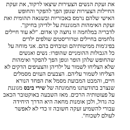
את זעקת הנשים הצעירות שיצאו לרקוד, את זעקת
החיילות הצעירות שגופן הפך להפקר והחופש
האישי שלהם נרמס באכזריות ובשנאה תהומית ואת
זעקת האימהות המגוננות על ילדיהן בחיקן".
לדבריה במלחמה זו נחצה קו אדום. "לא עוד חיילים
נלחמים בחיילים וטרוריסטים שולפים ילדים
בפיג'מות ממיטותיהם וטובחים בהם. אני מוחה על
כל הגבולות ההומניים שהופרו: נשים ואנשים
שהחופש שלהן הופר וגופן הפך להפקר ואימהות
שלא הצליחו לשמור על ילדיהן והצעיפים הדקים לא
הצליחו לשמור עליהם. הצבעים העזים מסמלים
חיים, והמבט המבועת מסמל את הפחד הנורא
שנצרב בתודעתנו מתמונתה של
שירי ביבס
מגוננת
על פעוטותיה הרכים. מאז השבעה באוקטובר הכאב
כה גדול, ולכן אומנות מחאה היא הדרך היחידה
עבורי להשמיע זעקה חשובה זו כדי לא לאפשר
לעולם לשכוח".