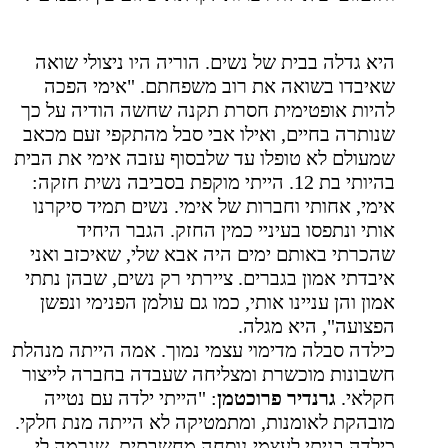
היא גדלה
בבית של נשים. הוריה היו ניצולי שואה
שאיבדו בשואה את רוב משפחתם. "אימי הפכה
להיות אופטימית חסרת תקנה שחשה הודיה על כך
שנותרה בחיים, ואילו אבי סבל מהתקפי זעם מכאב
שמעולם לא טופלו עד שלבסוף עזבה אימי את הבית
בהיותי בת 12. הייתי מוקפת בסביבה נשית חזקה:
אימי, אחותי וחברות של אימי. נשים תמיד סיקרנו
אותי ונתפסו בעיניי כמין החזק. הגבר היחיד
שהכרתי באותם ימים היה אבא שלי, שאיכזב ואני
איבדתי אמון בגברים. ציירתי רק נשים, שבהן נתתי
אמון והן עניינו אותי, כמו גם עולמן הפנימי ונפשן
הפצועה", היא מגלה.
כילדה סבלה מדימוי עצמי נמוך. אמה הייתה מנהלת
חשבונות מוכשרת ומצליחה שעבדה בחברה לייצור
חקלאי.
גרנדיר פרוכטמן
: "הייתי ילדה עם נטייה
מובהקת לאומנות, ומתמטיקה לא הייתה מנת חלקי.
כילדה בניתי לעצמי נוסחה מחשבתית, שגרמה לי