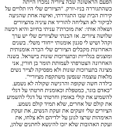
הפעם הראשונה שבה ציוריה נמכרו הייתה
כשהתגוררה בניו-יורק. "הציורים שלי היו תלויים על
קירות הבית שבו התגוררתי, ואישה אחת שהגיעה
לביקור לא הצליחה להוריד את עיניה מהציורים
ושאלה אותי: 'את מוכרת'? עניתי בחיוב והיא רכשה
שלושה ציורים. אז הבנתי שלציורים שלי יש ערך
וקהל ושיש לי סגנון אומנותי ייחודי משלי. בשנים
האחרונות מקבלים הציורים שלי הכרה אומנותית
ומוצגים בגלריות ובתערוכות שונות בישראל. בשנה
האחרונה הצטרפתי לעמותת תומר בן חורין, אני
מציגה בתערוכות שונות ולא מפסיקה לצייר נשים
מלאות עוצמה שנפשן משתקפת מציוריי".
כילדה חשה שקופה והרגישה שקולה לא נשמע.
"כאדם בוגר, כמטפלת וכאומנית חרטתי על דגלי
להשמיע את קולי באומץ וחרטתי על דגלי להשמיע
את קולם של אחרים, שלא תמיד קולם נשמע.
הציורים שלי זועקים את זעקת הנשים, את זעקת
האימהות שרצו לגונן על ילדיהם ולא צלחו, את
זעקת האהובות שלא יזכו להינשא לחתנים שלהן,