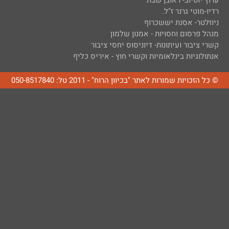
ערוץ יוטיוב- ראובן שבת
רדיו-מוטי גרנר ז"ל.
ניוזלטר- אסנת יששכרוף
מנהל פרסום וחסויות - אמנון שלמון
קשרי ציבור ועיתונות- דיוניסוס יחסי ציבור
אנתולוגיות בינלאומיות וקשרי חוץ - איריס כליף
© כל הזכויות שמורות לאתר "בכיוון הרוח" - 2011 טל: 050-8517840