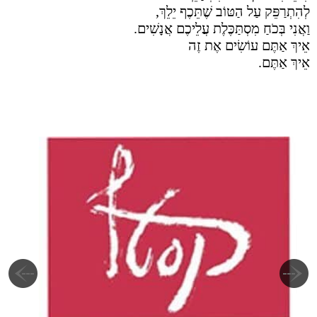
לְהִתְרַפֵּק עַל הַטּוֹב שֶׁתֵּכֶף יֵלֵךְ,
וַאֲנִי בְּכֹחַ מִסְתַּכֶּלֶת עֲלֵיכֶם אֲנָשִׁים.
אֵיךְ אַתֶּם עוֹשִׂים אֶת זֶה
אֵיךְ אַתֶּם.