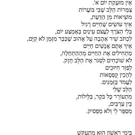
אֵין מוּעָקַת יוֹם א'.
צַמְּרוֹת הַלֵּב שֶׁבִּי בּוֹעֲרוֹת
מוֹצִיאוֹת מִן הַדַּעַת,
אֵיךְ עוֹשִׂים שֶׁחַיִּים רָגִיל
בְּלִי הַצֹּרֶךְ לַעֲצֹם עֵינַיִם בְּאֶמְצַע יוֹם,
לִכְתֹּב שִׁיר אַהֲבָה עַל אָהוּב שֶׁכְּבָר מִזְּמַן לֹא קַיָּם,
אֵיךְ אַתֶּם אֲנָשִׁים חַיִּים
מַתְחִילִים אֶת הַחַיִּים מֵהַהַתְחָלָה,
לֹא שׁוֹכְחִים לִסְגֹּר אֶת הַלֵּב חָזָק.
לְפַזֵּר חִיּוּכִים
לְהָכִין קֻפְסָאוֹת
לַעֲמֹד בַּזְּמַנִּים.
הַלֵּב שֶׁלִּי
מִתְעוֹרֵר כָּל בֹּקֶר, בַּלֵּילוֹת,
בֵּין עַרְבַּיִם,
מְסַפֵּר לִי וְלֹא מַפְסִיק.
בִּימֵי רִאשׁוֹן הוּא מִתְעַקֵּשׁ