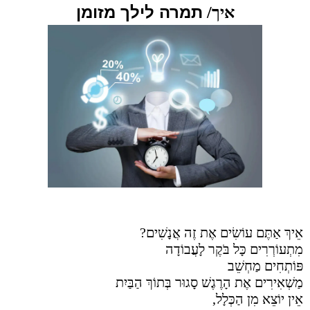
תמרה לילך מזומן
איך/
אֵיךְ אַתֶּם עוֹשִׂים אֶת זֶה אֲנָשִׁים?
מִתְעוֹרְרִים כָּל בֹּקֶר לָעֲבוֹדָה
פּוֹתְחִים מַחְשֵׁב
מַשְׁאִירִים אֶת הָרֶגֶשׁ סָגוּר בְּתוֹךְ הַבַּיִת
אֵין יוֹצֵא מִן הַכְּלָל,