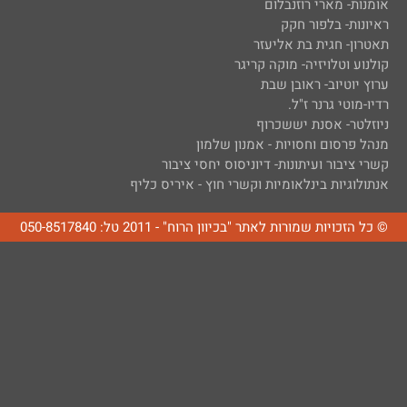
אומנות- מארי רוזנבלום
ראיונות- בלפור חקק
תאטרון- חגית בת אליעזר
קולנוע וטלויזיה- מוקה קריגר
ערוץ יוטיוב- ראובן שבת
רדיו-מוטי גרנר ז"ל.
ניוזלטר- אסנת יששכרוף
מנהל פרסום וחסויות - אמנון שלמון
קשרי ציבור ועיתונות- דיוניסוס יחסי ציבור
אנתולוגיות בינלאומיות וקשרי חוץ - איריס כליף
© כל הזכויות שמורות לאתר "בכיוון הרוח" - 2011 טל: 050-8517840