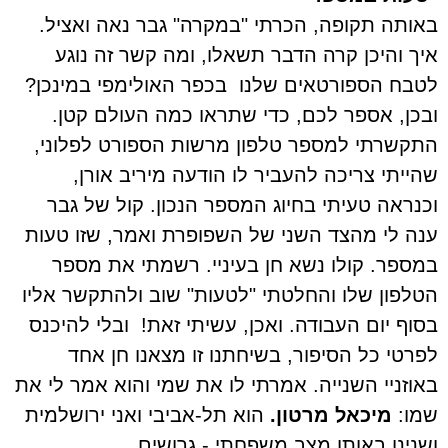
באותה תקופה, הכרתי "במקרה" גבר נאה ואציל.
איך והיכן קרה הדבר תשאלו, ומה קשר זה נוגע
לטבח הספורטאים שלנו
בכפר האולימפי במינכן?
ובכן, אספר לכם, כדי שתראו כמה העולם קטן.
התקשרתי למספר טלפון מרשות הספורט לפלוני,
שהייתי צריכה להעביר לו הודעה מיריב אורן,
וכנראה טעיתי בחיוג המספר הנכון. קול של גבר
ענה לי מהצד השני של השפופרת ואמר, שזו טעות
במספר. קולו נשא חן בעיניי. רשמתי את מספר
הטלפון שלו והחלטתי "לטעות" שוב ולהתקשר אליו
בסוף יום העבודה. ואכן, עשיתי זאת!
ובלי להיכנס
לפרטי כל הסיפור, בשיחתנו זו מצאנו חן אחד
באוזניי השנייה. אמרתי לו את שמי והוא אמר לי את
שמו:
מיכאל מרטון.
הוא תל-אביבי ואני ירושלמית
ושנינו באותו מצב משפחתי - גרושים.