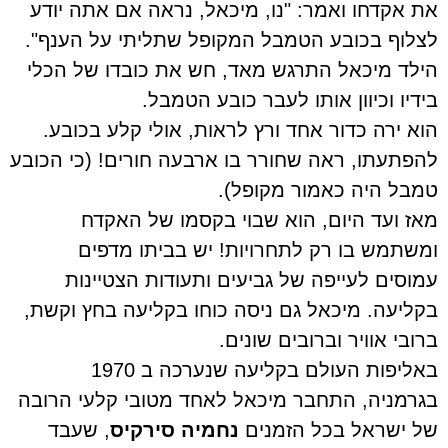
את אקדחו ואמר: "נו, מיכאל, נראה אם אתה יודע
לצלוף בכובע הטמבל המקופל שתליתי על הענף".
הילד מיכאל התרגש מאד, חש את כובדו של הכלי
בידיו וכיוון אותו לעבר כובע הטמבל.
הוא ירה כדור אחד ורץ לראות, אולי קלע בכובע.
להפתעתו, ראה שחורר בו ארבעה חורים! (כי הכובע
טמבל היה כאמור מקופל).
מאז ועד היום, הוא שבוי בקסמו של האקדח
ומשתמש בו רק לתחרויות! יש בביתו מדפים
עמוסים לעייפה של גביעים ותעודות הצטיינות
בקליעה. מיכאל גם ניסה כוחו בקליעה בחץ וקשת,
ברובי אוויר וברובים שונים.
באליפות העולם בקליעה שנערכה ב 1970
בגרמניה, התחבר מיכאל לאחד מטובי קלעי הרובה
של ישראל בכל הזמנים
נחמיה סירקיס
, שעבד