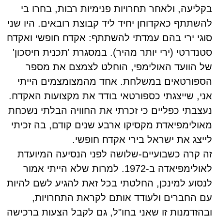
בקליעה, ולאחר תחרויות פנימיות רבות, בחרו בי
להשתתף כאקדוחן יחיד ליד קבוצת רובאים. היו שני
סוגי ירי בהם עמדתי להשתתף: אקדח חופשי ואקדח
סטנדרטי (ירי יותר מהיר). במסגרת 'תכנית חיסכון'
של הוועד האולימפי, הוחלט לצמצם את מספר
הספורטאים במשלחת. אחד מהמצומצמים הייתי
אני, שייצגתי כספורטאי בודד את מקצועות האקדח.
נעצבתי כפליים כי זכרתי את החוויה הבלתי נשכחת
מאולימפיאדת מקסיקו ארבע שנים קודם, בה זכיתי
לייצג את ישראל בירי אקדח חופשי.
זה קרה כשבועיים-שלושה לפני הנסיעה המיועדת
לאולימפיאדה ב-1972. למרות שלא הייתי אמור
לנסוע למינכן, החלטתי בכל זאת להגיע לשם להיות
עם החברים ולעודד אותם לקראת התחרויות,
ובהזדמנות זו שאני בחו"ל, גם לקבל הצעות ברכישה