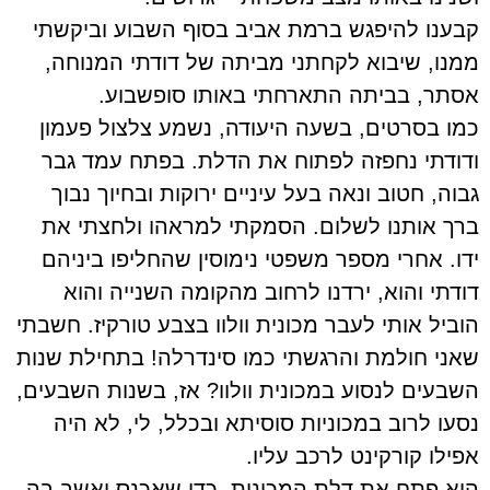
קבענו להיפגש ברמת אביב בסוף השבוע וביקשתי
ממנו, שיבוא לקחתני מביתה של דודתי המנוחה,
אסתר, בביתה התארחתי באותו סופשבוע.
כמו בסרטים, בשעה היעודה, נשמע צלצול פעמון
ודודתי נחפזה לפתוח את הדלת. בפתח עמד גבר
גבוה, חטוב ונאה בעל עיניים ירוקות ובחיוך נבוך
ברך אותנו לשלום. הסמקתי למראהו ולחצתי את
ידו. אחרי מספר משפטי נימוסין שהחליפו ביניהם
דודתי והוא, ירדנו לרחוב מהקומה השנייה והוא
הוביל אותי לעבר מכונית וולוו בצבע טורקיז. חשבתי
שאני חולמת והרגשתי כמו סינדרלה! בתחילת שנות
השבעים לנסוע במכונית וולוו? אז, בשנות השבעים,
נסעו לרוב במכוניות סוסיתא ובכלל, לי, לא היה
אפילו קורקינט לרכב עליו.
הוא פתח את דלת המכונית, כדי שאכנס ואשב בה