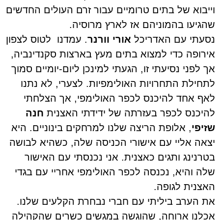
וייבוא של בתים טרומיים עבור זרם העולים החדשים
שהגיעו בהמוניהם אז לארץ מרוסיה.
נסעתי עם האדריכל
אורי וורנר
. עמדנו
לטוס לצפון
אירופה כדי למצוא בתים מעץ בארצות סקנדינביה,
אך לפני נסיעתי זו, הגעתי למינכן ליום-יומיים סמוך
לתחילת התחרויות האולימפיות. לצערי, לא נתנו
לאף אחד להיכנס לכפר האולימפי, אך הצלחתי
להיכנס לכפר בעזרתה של ידידתי האצנית
חנה
שזיפי
, אלופת הריצה שלנו למרחקים בינוניים. היא
יצאה אליי עם אישורי הכניסה שלה, כשהיא לבושה
בטרנינג ותגים כאצנית. אני נכנסתי עם האישור
שלה והיא, נכנסה לכפר האולימפי אחריי עם בגדי
האצנית לגופה.
את הערב ביליתי עם חברי נבחרת הקלעים שלנו.
אכלנו ארוחה, שהוגשה במגשים כשרים שהקהילה