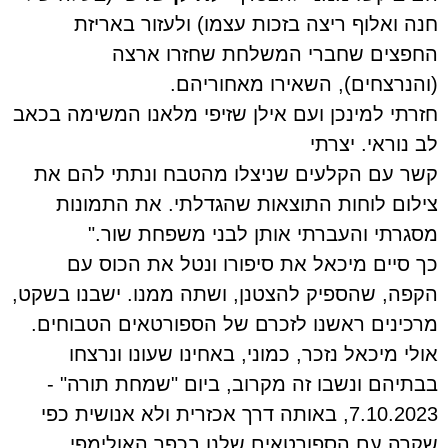
חנה ואלוף ריצה בזכות עצמו) ולעזור באריזת
החפצים שחברי המשלחת שחזרו ארצה
(והנרצחים), השאירו מאחוריהם.
חזרתי למינכן ועם אילן שזיפי מלאנו המשימה בכאב
לב נוראי. יצרתי
קשר עם הקלעים שניצלו מהטבח ונתתי להם את
צילום לוחות התוצאות שהגדלתי. את התמונות
מסגרתי והעברתי אותן לבני משפחת שור."
כך סיים מיכאל את סיפורו ונטל את הכוס עם
הקפה, שהספיק להצטנן, ושתה ממנו. ישבנו בשקט,
מרכינים ראשנו לזכרם של הספורטאים הטבוחים.
אולי מיכאל נזכר, כמוני, באחינו שעונו ונרצחו
בבתיהם ונשבו זה מקרוב, ביום "שמחת תורה" -
7.10.2023, באותה דרך אכזרית ולא אנושית כפי
שקרה עם הספורטאים שלנו בכפר האולימפי