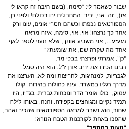
שבור כשאמר לי: "סימה, (בשם חיבה זה קראו לי
אז),
זה
אני, יריב. המחבלים ירו בכולם! ולפני כן,
הספורטאים נכפתו וכשהם חסרי אונים, עונו ורק
אחר כך נרצחו! אוי, אוי, סימה, איזה מראה
מזעזע..., אני משביע אותך, שלא תעזי לספר לאף
אחד מה שקרה שם, את שומעת?"
"כן", אמרתי
ו
פרצתי בבכי מר.
רבים הכירו את יריב אורן ז"ל. הוא היה סמל
לגבריות, למנהיגות, לחריצות ומה לא. הערצנו את
מדרך רגליו במשרד. עיניו כחולות בהירות, קולו
עמוק,
כולו אומר הדר ונוכחות גברית. בגדיו, היו
תמיד נקיים ומגוהצים בקפידה. והנה, באותו לילה
שחור, הוא נשבר למראה הספורטאים שהכיר ואהב,
שהפכו באחת לקורבנות הטבח הנורא!
"טעות במספר"