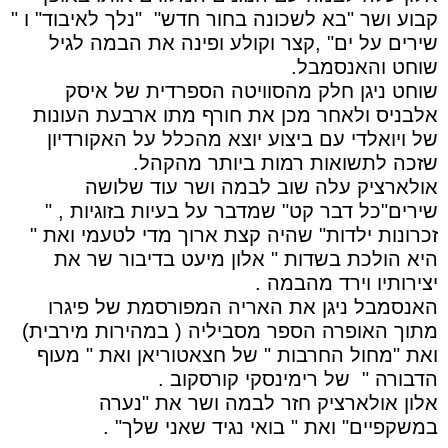
קבוע ושר "בא לשכונה בחור חדש"
"נלך לאיבוד" ו "
שירים על ים" ,קצר וקולע ופינה את הבמה לגיל
שוחט והאנסמבל.
שוחט ניגן חלק מהסוויטה הספרדית של איסק
אלבניס ולאחר מכן את חורף מתו ארבעת העונות
של ויואלדי עם ביצוע יוצא מהכלל על האקורדיון
שזכה לתשואות רמות ביותר מהקהל.
אולארציק עלה שוב לבמה ושר עוד שלושה
שירים"כל דבר קט" שמדבר על בעיות בזוגיות , "
זכרונות ילדות" שהיה קצת ארוך מדי לטעמי ואת "
היא הולכת בשדות " אלון מיעט בדיבור שר את
יצירותיו וירד מהבמה .
האנסמבל ניגן את האריה המפורסמת של פיגרו
מתוך האופרה הספר מסביליה ( במהירות מירבית)
ואת "מחול החרבות " של חצאטוריאן ואת " מעוף
הדבורה "
של רימינסקי קורסקוב .
אלון אולארציק חזר לבמה ושר את "נערה
במשקפיים" ואת " בואי נגיד שאני שלך" .