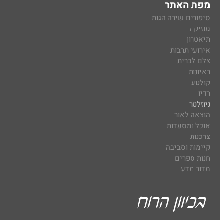
מפת האתר
סיפורים שירה הגות
מוזיקה
תיאטרון
אירועי תרבות
צלם לברית
ראיונות
קולנוע
רדיו
ניוזלטר
הוצאה לאור
אוכל ומסעדות
צרכנות
קיימות וסביבה
חנות ספרים
מדור מדע