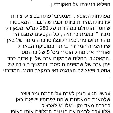
הפליא בנגינתו על האקורדיון .
מפתיחת המופע ,האנסמבל פתח בביצוע יצירות
עירניות ומהירות ביותר וכמו שהתבדח המאסטרו
שוחט " התחלנו במהירות של 280 קמ"ש ומכאן רק
נגביר " ובאמת כך היה , כל הקטעים שנוגנו היו
מהירות וערניות כמו הקונצ'רטו ברה מינור של באך
שזו היצירה המהירה ביותר במוסיקת הבארוק
ואחריה את מחול הונגרי מס' 5 של ברהמס
.המאסטרו החליט שבמקום ערב של יין אדום כבד
ייתן ערב של שמפניה תוססת
והמשיך ביצירה של
אסטור פיאצולה הארגנטינאי במקצב הטנגו המודרני
.
עכשיו הגיע הזמן לארח על הבמה זמר ויוצר
שלטענת המאסטרו שוחט יצירותיו יישארו כאן
להרבה מאד זמן - אלון אולארציק.
אלון עלה לבמה עם הנגנים המלווים אותו באופן