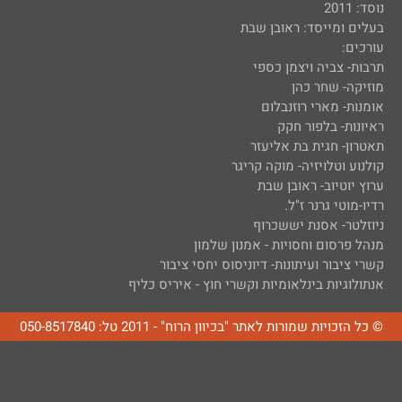
נוסד: 2011
בעלים ומייסד: ראובן שבת
עורכים:
תרבות- צביה ויצמן כספי
מוזיקה- שחר כהן
אומנות- מארי רוזנבלום
ראיונות- בלפור חקק
תאטרון- חגית בת אליעזר
קולנוע וטלויזיה- מוקה קריגר
ערוץ יוטיוב- ראובן שבת
רדיו-מוטי גרנר ז"ל.
ניוזלטר- אסנת יששכרוף
מנהל פרסום וחסויות - אמנון שלמון
קשרי ציבור ועיתונות- דיוניסוס יחסי ציבור
אנתולוגיות בינלאומיות וקשרי חוץ - איריס כליף
© כל הזכויות שמורות לאתר "בכיוון הרוח" - 2011 טל: 050-8517840