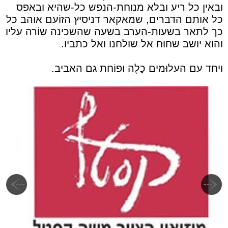
ובאין כל ריע ובלא מנוחת-הנפש כל-שהיא ובאפס
כל אותם הדברים, שמאקאר דניסיץ הזוֹעם אוהב כל
כך לתאר בשעות-הערב בשעה שהשכינה שוֹרה עליו
והוא יושב שחוּח אל שולחנו ואל כתביו.
ויחד עם העלוּמים כָלֶה ופוֹחת גם האביב.