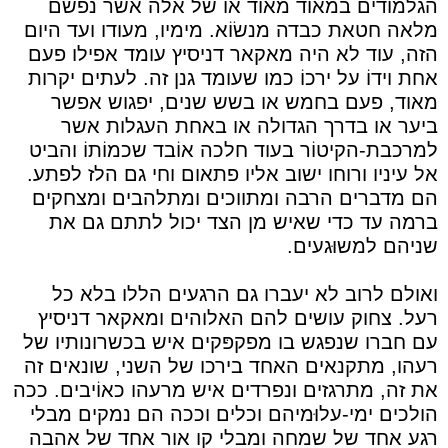
הגלמודים במאוד מאוד או של אלה אשר נפשם
מלאה חטאת כבדה מנשׂוֹא. מימיו, מעודו ועד היום
הזה, עוד לא היה מאקאר דניסיץ עומד אפילו פעם
אחת וידוֹ על ירכוֹ כמו שעומד גנן זה. לעתים יקרות
מאוד, פעם בחמש או בשש שנים, יפגוש אפשר
ביער או בדרך הגדולה או באחת העגלות אשר
למרכבת-הקיטוֹר בעוד חלכה אוֹבד שכמוֹתוֹ והביט
אל עיניו ורוחו ישוב אליו פתאום וחי גם הלז לפתע.
הם מדברים הרבה ומתווכים ומתלהבים ומצחקים
ברמה עד כדי שאיש מן הצד יכול לתתם גם את
שניהם למשוּגעים.
ואולם לרוב לא יעברו גם הרגעים הללו בלא כל
רעל. צחוק עושים להם האלוהים ומאקאר דניסיץ
עם חברו שנפגש בו מפקפּקים איש בכשרונותיו של
רעהו, מתקנאים האחד בירכו של השני, שונאים זה
את זה, מתרגזים ונפרדים איש מרעהו כאוֹיבים. ככה
הולכים ימי-עלוּמיהם וכלים וככה הם נמקים מבלי
רגע אחד של שמחה ומבלי קו אור אחד של אהבה