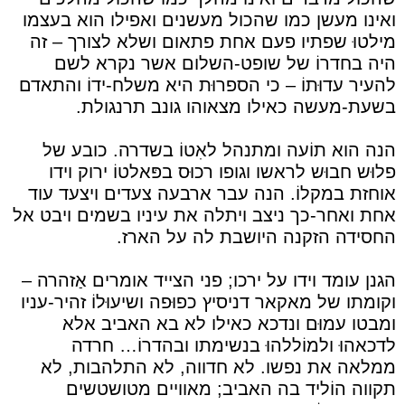
ואינו מעשן כמו שהכול מעשנים ואפילו הוא בעצמו
מילטוּ שפתיו פעם אחת פתאום ושלא לצורך – זה
היה בחדרוֹ של שופט-השלום אשר נקרא לשם
להעיר עדוּתוֹ – כי הספרוּת היא משלח-ידוֹ והתאדם
בשעת-מעשה כאילו מצאוהו גונב תרנגולת.
הנה הוא תוֹעה ומתנהל לאִטוֹ בשדרה. כובע של
פלוּש חבוּש לראשו וגופו רכוּס בפּאלטוֹ ירוק וידו
אוחזת במקלוֹ. הנה עבר ארבעה צעדים ויצעד עוד
אחת ואחר-כך ניצב ויתלה את עיניו בשמים ויבט אל
החסידה הזקנה היושבת לה על הארז.
הגנן עומד וידו על ירכו; פני הצייד אומרים אַזהרה –
וקומתו של מאקאר דניסיץ כפוּפה ושיעוּלוֹ זהיר-עניו
ומבטו עמוּם ונדכא כאילו לא בא האביב אלא
לדכאהוּ ולמוֹללהוּ בנשימתו ובהדרוֹ… חרדה
ממלאה את נפשו. לא חדווה, לא התלהבות, לא
תקווה הוֹליד בה האביב; מאוויים מטושטשים