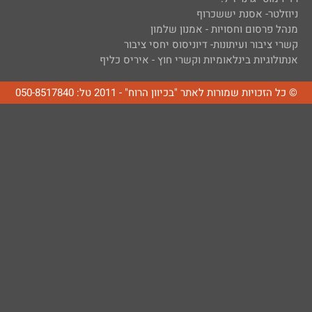
ניוזלטר- אסנת יששכרוף
מנהל פרסום וחסויות - אמנון שלמון
קשרי ציבור ועיתונות- דיוניסוס יחסי ציבור
אנתולוגיות בינלאומיות וקשרי חוץ - איריס כליף
© כל הזכויות שמורות לאתר "בכיוון הרוח" - 2011 טל: 050-8517840