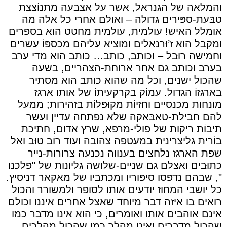
והמלאה של הגנראל, אשר על אצבעה מתנוֹצצת
טבּעת-ספּירים גדולה – ואולם אחרי כל אלה מה
אומלל האיש! עולמית, עולמית מחטט הוא בספרים
ומקבל הוא ז’וּרנאלים ומוציא עליהם מכספּוֹ עשרים
וחמישה רוּבל – וכותב, כותב… כותב הוא מדי ערב
בערב וכותב גם אחר ארוחת-הצהריים, בשעה
שהכול ישנים, וכל מה שהוא כותב הוא מסתיר
בארגזוֹ הגדול. עמוֹק בקרקעיתוֹ של אותו ארגז
מונחות מכנסיים וחזיוֹת מקוּפּלוֹת בזהירות; ממעל
להם חבילת-טאבּאקה שלא נפתחה עדיין ועשר
תיבוֹת ריקות של פולי-מַרפּא, שרץ אדום, חתיכת
בוֹרית גליצרינית במעטפה צהובה ועוד רוֹב טוּב ואל
שפת הארגז נלחצים בענווה נכנעה צרורות-נייר
כתוּבים ואצלם גם שניים-שלושה גליונות של "פלכנו
", שבהם נדפסו סיפּוריו ומכתביו של מאקאר דניסיץ.
כל יושבי המחוז יודעים אותו לסופר ולמשורר והכול
רואים בו איזה דבר מיוחד שאצל אחרים איננו וכולם
אינם אוהבים אותו ואומרים, כי הוא אינו מדבר כמו
שהכול מדברים ואינו מהלך כמו שהכול מהלכים