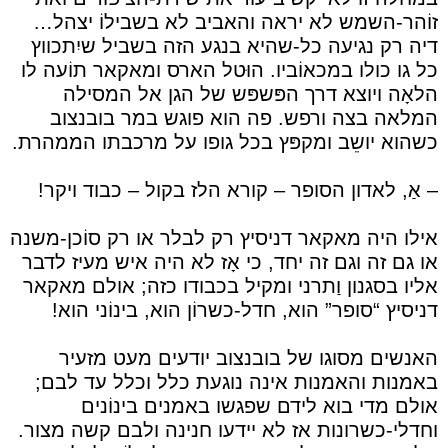
זוֹהר-השמש לא יראה והאביב לא בשבילוֹ יצהל…
דיה רק נגיעה כל-שהיא בנגע הזה בשביל שיִתכווץ
כל גו כולו במכאוֹביו. הוּטל הארס ומאקאר תוֹעה לו
הלאָה ויוצא דרך הפּשפּש של הגן אל המסילה
המלאה בצה ורפש. פה הוא פוגש במר בובנצוב
כשהוא יושֵב ומקפּץ בכל גופו על מרכבתו הממהרת.
– אַ, לאדון הסופר – קורא הלז בקול – כבוד ויקר!
אילו היה מאקאר דניסיץ רק לבלר או רק סוֹכן-משנה
או גם זה וגם זה יחד, כי אָז לא היה איש מעיז לדבר
אליו בסגנון וַתרני ומקיל בכבודו כזה; אולם מאקאר
דניסיץ “סופר” הוא, חדל-כשרוֹן הוא, בינוֹני הוא!
האנשים מסוגו של בובנצוב יודעים מעט מזעיר
באמנות והאמנות אינה נוגעת כלל וכלל עד לבם;
אולם מדי בוא לידם שפגשו באמנים בינוֹנים
וחדלי-כשרונות אז לא יידעו חנינה ולבם קשה מצור.