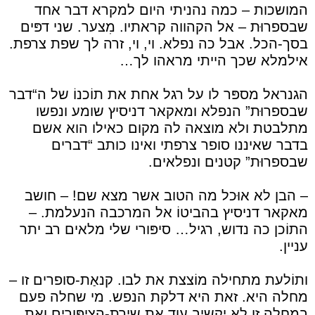
המושכות – כמה נהניתי היום למקרא דבר אחד
שבספרוּת – אל הקהווה קראתיו. מִצער. שני דפּים
בסך-הכל. אבל כה נפלא. וי, וי, זרה לך שפת צרפת.
אילמלא שכך הייתי מראהו לך…
הגנראל מספּר לו על רגל אחת את תוֹכנוֹ של ה“דבר
שבספרוּת” הנפלא ומאקאר דניסיץ שומע ונפשו
מתלבטת ולא מוצאה לה מקום כאילו הוא אשם
בדבר שאיננו סופר צרפתי ואינו כותב “דברים
שבספרוּת” קטנים ונפלאים.
– הבן לא אוּכל מה הטוב אשר מצא שם! – חושב
מאקאר דניסיץ בהביטוֹ אל המרכבה הנעלמת. –
התוֹכן כה נדוש, רגיל… סיפּורי שלי מלאים רב יתר
עניין.
ותוֹלעת מתחילה מוֹצצת את לבו. קנאַת-סופרים זו –
מחלה היא. זאת היא דלקת הנפש. מי שחלה פעם
במחלה זו לא יקשיב עוד את שירת-הציפּורים ואת