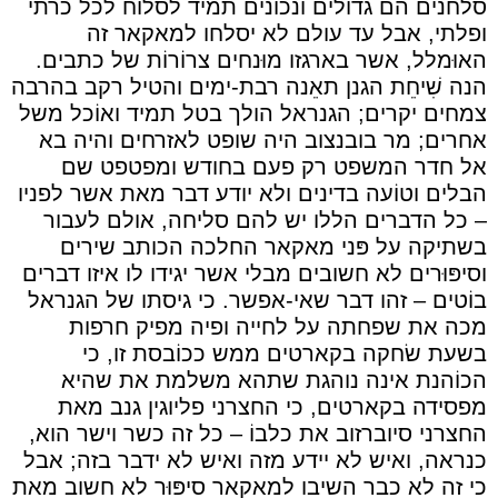
סלחנים הם גדולים ונכונים תמיד לסלוֹח לכל כרתי
ופלתי, אבל עד עולם לא יסלחו למאקאר זה
האוּמלל, אשר בארגזו מוּנחים צרוֹרוֹת של כתבים.
הנה שִׁיחֵת הגנן תאֵנה רבת-ימים והטיל רקב בהרבה
צמחים יקרים; הגנראל הולך בטל תמיד ואוֹכל משל
אחרים; מר בובנצוב היה שופט לאזרחים והיה בא
אל חדר המשפט רק פעם בחודש ומפטפט שם
הבלים וטוֹעה בדינים ולא יודע דבר מאת אשר לפניו
– כל הדברים הללו יש להם סליחה, אולם לעבור
בשתיקה על פּני מאקאר החלכה הכותב שירים
וסיפּוּרים לא חשובים מבלי אשר יגידו לו איזו דברים
בוֹטים – זהו דבר שאי-אפשר. כי גיסתו של הגנראל
מכה את שפחתה על לחייה ופיה מפיק חרפות
בשעת שׂחקה בקארטים ממש ככוֹבסת זו, כי
הכוֹהנת אינה נוהגת שתהא משלמת את שהיא
מפסידה בקארטים, כי החצרני פליוגין גנב מאת
החצרני סיוברזוב את כלבוֹ – כל זה כשר וישר הוא,
כנראה, ואיש לא יידע מזה ואיש לא ידבר בזה; אבל
כי זה לא כבר השיבו למאקאר סיפּוּר לא חשוב מאת