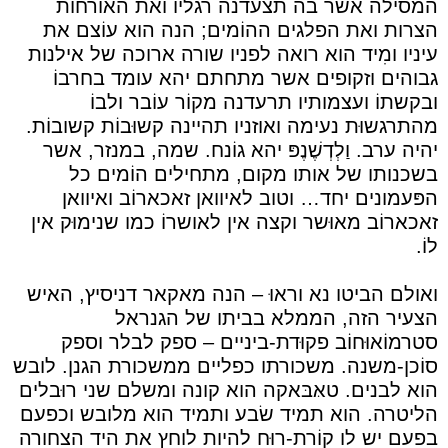
המסילה אשר בה תצעדנה רגליו ואת האורחוֹת
הצרות ואת הפלגים ההוֹמים; הנה הוא עוֹצם את
עיניו ומִיד הוא רואה לפניו שורה ארוכה של אילנות
גבוהים וזקופים אשר מתחתם יהא עומד בחרבוֹ
ובקשתוֹ ועצמותיו תרעדנה מקוֹר עוֹבר ולבוֹ
מהתרגשוּת נעימה ואוזניו תהיינה קשוּבוֹת קשובוֹת.
יהיה ערב. וַלְדְשֶׁנֶפּ יהא גוֹנח. שמה, במנזר, אשר
בשכנותו של אותו מקום, מתחילים הוֹמים כל
הפּעמונים יחד… וטוב לאיוואן זאכארוֹב ואיוואן
זאכארוֹב מאוּשר וקצה אין לאושרוֹ כמו שנימוּק אין
לוֹ.
ואולם הביטו נא וראוּ – הנה מאקאר דניסיץ, האיש
הצעיר הזה, הממלא בביתו של הגנראל
סטרמוֹאוּחוֹב פקוּדת-ביניים – ספק לבלר וספק
סוֹכן-משנה. משכורתו כפליים ממשכורת הגנן. לובש
הוא לבנים. טאּבּאקה הוא קונה ומשלם שני רוּבלים
הליטרה. הוא תמיד שׂבע ותמיד הוא מלובש וכפעם
בפעם יש לו קוֹרת-רוּח להיות לוחץ את היד הצחורה