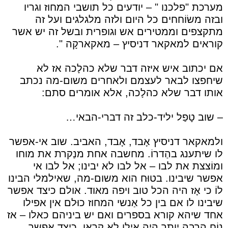
מערכת "פלכנו " – יודעים כל תושבי המחוז וגריו
ובזה משׂוֹחחים כל היום ולזה מלגלגים ועל זה
מתקצפים וממטירים אש וגופרית ובשל זה יש אשר
קוראים למאקאר דניסיץ – מאקארקָה ".
אם יכתוב איש איזה דבר שלא כהלָכה אז לא
שיחפצו לבאר לעצמם ולאחרים משום-מה נכתב
אותו דבר שלא כהלָכה, אלא אומרים סתם:
– שוב טָפַל יליד-כלב זה דברי-הבאי…
ולמאקאר דניסיץ אָבד, אָבד, האביב. שוב אי-אפשר
לו שיתענג בהַדרוֹ. מחשבה אחת מנַקרת את מוחו
ומוֹצצת את לבו – אל לבו לא יבינו; אל לבו אי
אפשר שיבינו. בטוּח הוא משום-מה, שאילמלי הבינו
לוֹ כי אָז היה הכל טוב ויפה מאוד. אולם כיצד אפשר
שיבינו לו אם בין כל אַנשי המחוז כוּלם אין אפילו
אחד שיהא קורא בספרים ואם יש ביניהם כאלו – אז
נוֹח הרבה יותר היה אילו לא קראו. כיצד אפשר