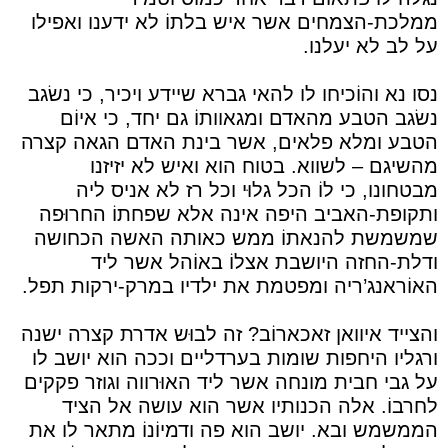
ממלכת-הצמחים אשר איש בלתוֹ לא ידענו ואפילו
על לב לא יעלנו.
נסו נא והוֹכיחו לו להאי גברא שיידע ויכיר, כי נשׂגב
נשׂגב הטבע מהאדם ומגאוותוֹ גם יחד, כי איוֹם
הטבע ומלא פלאים, אשר בינת האדם הגאה קצרה
מהשיגם – לשווא. בטוח הוא ואיש לא יזיזנו
מבטחונו, כי לוֹ הכל גלוּי וכל רז לא אניס ליה
ותקופת-האביב היפה אינה אלא שפחתוֹ החרוּפה
שמשמשת להנאתוֹ ממש כאותה האשה הכחושה
ודלת-החזה היושבת אצלוֹ באוֹהל אשר ליד
האוֹראנג’ריה ומפטמת את ילדיו במרק-ירקות תפל.
והצייד איוואן זאכארוֹב? זה לבוּש אדרת קצרה ישנה
ורגליו היחפות שומות בערדליים וככה הוא יושב לו
על גבי חבית מונחה אשר ליד האוּרווה וגוזר פקקים
לחרבוֹ. אלה הכנותיו אשר הוא עושה אל הציד
הממשמש ובא. יושב הוא פה ודמיוֹנוֹ מתאר לו את