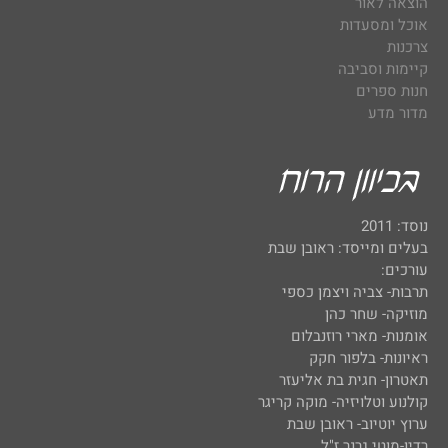
הוצאה לאור
אוכל ומסעדות
צרכנות
קיימות וסביבה
חנות ספרים
מדור מדע
נוסד: 2011
בעלים ומייסד: ראובן שבת
עורכים:
תרבות- צביה ויצמן כספי
מוזיקה- שחר כהן
אומנות- מארי רוזנבלום
ראיונות- בלפור חקק
תאטרון- חגית בת אליעזר
קולנוע וטלויזיה- מוקה קריגר
ערוץ יוטיוב- ראובן שבת
רדיו-מוטי גרנר ז"ל.