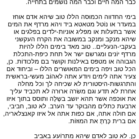
כבר המה חיים וכבר המה נוֹשמים בתחייה.
בימי החדווה הכמוּסה הללו טוב שיהא אדם אוחז
במעדר או נוֹטל מטאטא ביד ויהא מרדף את המים
אשר בתעלות או מפליג אוניות-ילדים בפלגים או
שיהא מנקב ומנקב במשובה את הקרח העקשני
בעקבי-הנעליים.. טוב מאד בימים הללו להיות
מרדף יוֹנים ומגרשם ישר אל תחת כיפּת-התכלת
הגבוהה או מטפּס באילנות וקושר בם מלכודוֹת. כן,
הכל טוב ויפה בימים המאוּשרים הללוּ – וביחוּד אם
צעיר אתה לימים ויודע אתה לאהוֹב מעשי-בראשית
והתרגשות-היסטורית לא שכיחה לך וכל מחלה
אחרת לא תדע וגם משׂרה ארוּרה לא תכביד עליך
את אוּכּפה אשר תהא יושב בשֶלָה ותוסס בתוך איזו
ארבעת כתלים מהבוקר עד הערב. לא טוב, חביבי,
אם חולה אתה, אם כפות אתה אל איזו קאנצלאריה,
אם ברית כָּרַתָ את המוּזוֹת.
כן. לא טוב לאדם שיהא מתרוֹעע באביב