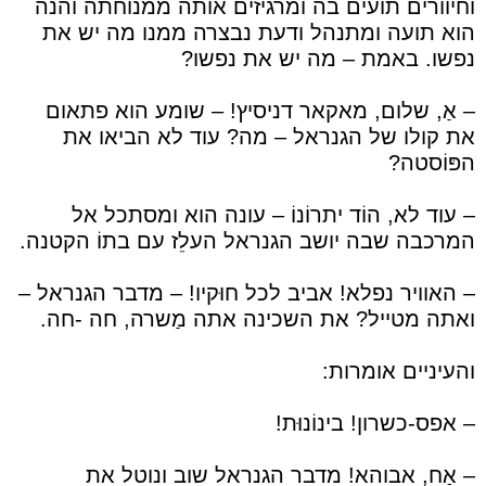
וחיוורים תוֹעים בה ומרגיזים אותה ממנוחתה והנה
הוא תועה ומתנהל ודעת נבצרה ממנו מה יש את
נפשו. באמת – מה יש את נפשו?
– אַ, שלום, מאקאר דניסיץ! – שומע הוא פתאום
את קולו של הגנראל – מה? עוד לא הביאו את
הפּוֹסטה?
– עוד לא, הוֹד יתרוֹנוֹ – עונה הוא ומסתכל אל
המרכבה שבה יושב הגנראל העלֵז עם בתוֹ הקטנה.
– האוויר נפלא! אביב לכל חוּקיו! – מדבר הגנראל –
ואתה מטייל? את השכינה אתה מַשרה, חה -חה.
והעיניים אומרות:
– אפס-כשרון! בינוֹנוּת!
– אַח, אבוהא! מדבר הגנראל שוב ונוטל את