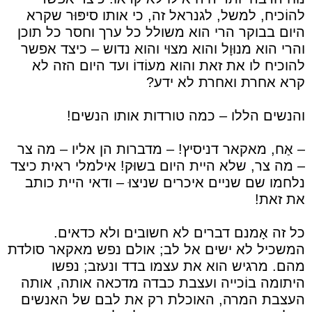
להוֹכיח, למשל, לגנראל זה, כי אותו סיפּוּר שקרא
היום בבוקר הרי הוא משולל כל ערך וחסר כל תוכן
והרי הוא מנוּוָל והוא מצוּי והוא נדוש – כיצד אפשר
להוכיח לו את זאת והוא מעוֹדוֹ ועד היום הזה לא
קרא אחרת ואחרת לא ידע?
והנשים הללו – כמה טורדות אותו הנשים!
– אַח, מאקאר דניסיץ! – מדברות הן אליו – מה צר
– מה צר, שלא היית היום בשוּק! אילמלי ראית כיצד
נלחמו שם שניים איכרים שניצוּ – ודאי היית כותב
את זאת!
כל זה אָמנם דברים לא חשובים ולא כדאים.
המשכיל לא ישים אל לב; אולם נפש מאקאר סולדת
מהם. מרגיש הוא את עצמו בדד ונעזב; נפשו
היתומה בוֹכייה ועצבת כבדה מדכאה אותה, אותה
העצבת המרה, האוכלת רק את לבם של האנשים