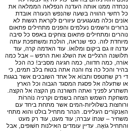
נכחדה ממנו אותה העדנה הנפלאה הממלאה את
כל רחשי ההוויה בשעה שהנפש הנעורה אובדת
אוֹנים וכלה מגעגוּעים עיוורים לקראת רגשות לא
ברוּרים ורשמים נעלמים והפנים מתחילים פתאום
נוהרים ומתחילים פתאום צוחקים באפס כל סיבה
מיוחדת לזה. כפי שנראה, הולכת ומשתפכת עתה
עדנה זו גם ביקום ומלוֹאוֹ. עוד האדמה קרה, עוד
תלוֹשנה הרגליים את השלג ואת הרפש – אבל כמה
אוֹרה, כמה חדווה, כמה חגיגה מסביב! כה הכּל
בהיר והכל כה צח והנה אתה בטוּח בלב תמים, כי
די רק שתטפס ותבוֹא אל אחד השובכים אשר בגגות
או שתעלה אל פסגת המסגד הגבוה וכל הארץ
תשתרע לפניך ואתה תשורנה מן הקצה אל הקצה.
משחקת השמש הצחה בשמים וקרניה נוֹהרוֹת
ורוחצות בשלוליות-המים אשר מתחת ביחד עם
האַנקוֹרים העליזים. הנהר מתחיל בולט והוא מתחי
משחיר – שנתוֹ עברה; עוד מעט, עוד רק מעט
והתחיל גוֹאֶה. עדיין עומדים האילנות חשׁופים, אבל