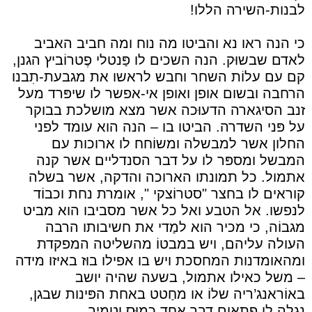
לבנות-השירה הללו!
כי הנה ראו נא והביטו מה נוח ומה חביב האביב
לאדם שבשוּק. הנה השכים לו פַּנטלי פֶטרוֹביץ הגנן,
קם עם עלוֹת השחר וחבש לראשו את מגבעת-תִבנו
הרחבה ובשום אופן ואופן אי-אפשר לו שיפּרד מעל
זנב הסיגארה הדעוּכה אשר מצא מושלכת בבוקר
על פּני השדרה. הביטו בו – הנה הוא עומד לפני
החלון אשר למבשלה ומשוֹחח לו ארוכות עם
המבשל ומספּר לו על דבר הסנדליים אשר קנה
אתמול. כל תמונתו הארוכה והדקה, אשר בשלה
קוראים לו בחצר "סטרוֹצקי ", אומרת נחת וכבוֹד
לנפשו. אל הטבע ואל כל אשר מסביבו הוא מביט
מגבוֹה, כי מכיר הוא למַדי את חשיבותו הרבה
העולה עליהם, ויש במבטוֹ מהשליטה המפקדת
ומהאומדנות המחסכת ויש בו אפילו בוּז באיזו מידה
– משל כאילו אתמול, בשעה שהיה יושב
באוֹראנג’ריה שלוֹ או מחַטט באחת הפּינות שבגן,
נגלה לו פתאום דבר אחד כמוּס וטמיר