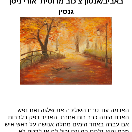
באביב
/
אנטון צ'כוב מרוסית
אורי ניסן
גנסין
האדמה עוד טרם השליכה את שלגה ואת נפש
האדם היתה כבר רוח אחרת. האביב דפק בלבבות.
אם עברה באחד הימים מחלה אנושה על ראש איש
מכם והוא נלחם בה וגם יכול לה אַז לבטח לא