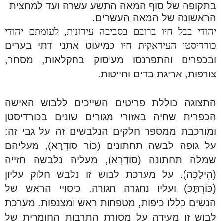
בתקופה של סוף המאה התשע עשרה ועד למחצית
הראשונה של המאה העשרים.
יהודי בבל חיו ברובם בסביבה עירונית, לעומתם יהודי
כורדיסטן העיראקית חיו
כמיעוט אתני דתי בערים
ובכפרים והתפרנסו מעיסוק בחקלאות, מסחר,
צורפות, אריגת בדים וחייטות.
התצוגה כוללת פריטים השייכים ללבוש האישה
הכפרית שחיה באזורי מגורים שונים בכורדיסטן
ומורכבת ממספר חלקים הנלבשים זה על גבי זה:
על גופה לבשה תחתונים (כוֹר סוֹדְּרָא), מעליהם
שמלה תחתונה (סוֹדְּרָא), מעליה נלבשה חזייה
(הֵילַכֵּה). על מערכת לבוש זו נלבש חלוק עליון
(כּוֹרְתַּכּ) ועליו נחגרה חגורה. כיסויי הראש של
הנשים כללו כיפות, מטפחות ראש ומצנפות. מערכת
לבוש זו מעידה על מסורת התרבות החומרית של