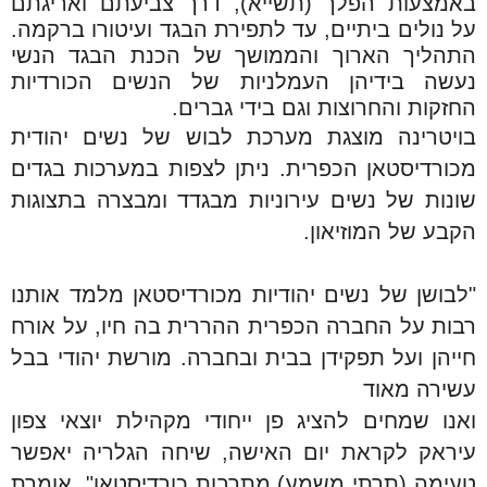
באמצעות הפלך (תשייא), דרך צביעתם ואריגתם
על נולים ביתיים, עד לתפירת הבגד ועיטורו ברקמה.
התהליך הארוך והממושך של הכנת הבגד הנשי
נעשה בידיהן העמלניות של הנשים הכורדיות
החזקות והחרוצות וגם בידי גברים.
בויטרינה מוצגת מערכת לבוש של נשים יהודית
מכורדיסטאן הכפרית. ניתן לצפות במערכות בגדים
שונות של נשים עירוניות מבגדד ומבצרה בתצוגות
הקבע של המוזיאון.
"לבושן של נשים יהודיות מכורדיסטאן מלמד אותנו
רבות על החברה הכפרית ההררית בה חיו, על אורח
חייהן ועל תפקידן בבית ובחברה. מורשת יהודי בבל
עשירה מאוד
ואנו שמחים להציג פן ייחודי מקהילת יוצאי צפון
עיראק לקראת יום האישה, שיחה הגלריה יאפשר
טעימה (תרתי משמע) מתרבות כורדיסטאן", אומרת