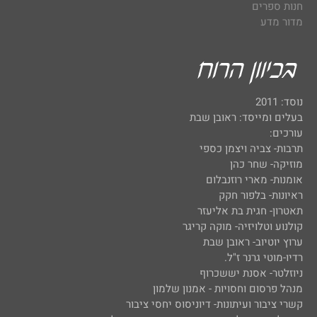
חנות ספרים
מדור מדע
נוסד: 2011
בעלים ומייסד: ראובן שבת
עורכים:
תרבות- צביה ויצמן כספי
מוזיקה- שחר כהן
אומנות- מארי רוזנבלום
ראיונות- בלפור חקק
תאטרון- חגית בת אליעזר
קולנוע וטלויזיה- מוקה קריגר
ערוץ יוטיוב- ראובן שבת
רדיו-מוטי גרנר ז"ל.
ניוזלטר- אסנת יששכרוף
מנהל פרסום וחסויות - אמנון שלמון
קשרי ציבור ועיתונות- דיוניסוס יחסי ציבור