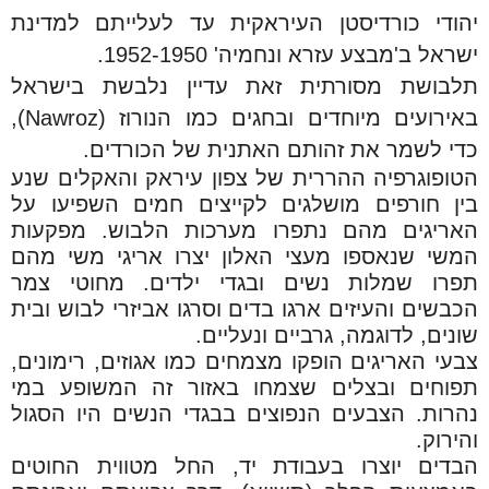
יהודי כורדיסטן העיראקית עד לעלייתם למדינת
ישראל ב'מבצע עזרא ונחמיה' 1952-1950.
תלבושת מסורתית זאת עדיין נלבשת בישראל
באירועים מיוחדים ובחגים כמו הנורוז (
Nawroz
),
כדי לשמר את זהותם האתנית של הכורדים.
הטופוגרפיה ההררית של צפון עיראק והאקלים שנע
בין חורפים מושלגים לקייצים חמים השפיעו על
האריגים מהם נתפרו מערכות הלבוש. מפקעות
המשי שנאספו מעצי האלון יצרו אריגי משי מהם
תפרו שמלות נשים ובגדי ילדים. מחוטי צמר
הכבשים והעיזים ארגו בדים וסרגו אביזרי לבוש ובית
שונים, לדוגמה, גרביים ונעליים.
צבעי האריגים הופקו מצמחים כמו אגוזים, רימונים,
תפוחים ובצלים שצמחו באזור זה המשופע במי
נהרות. הצבעים הנפוצים בבגדי הנשים היו הסגול
והירוק.
הבדים יוצרו בעבודת יד, החל מטווית החוטים