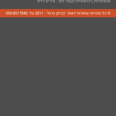
אנתולוגיות בינלאומיות וקשרי חוץ - איריס כליף
© כל הזכויות שמורות לאתר "בכיוון הרוח" - 2011 טל: 050-8517840