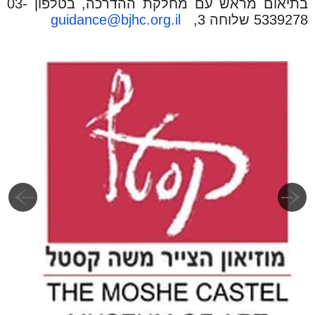
בתיאום מראש עם מחלקת ההדרכה, בטלפון 03-
5339278 שלוחה 3,
guidance@bjhc.org.il