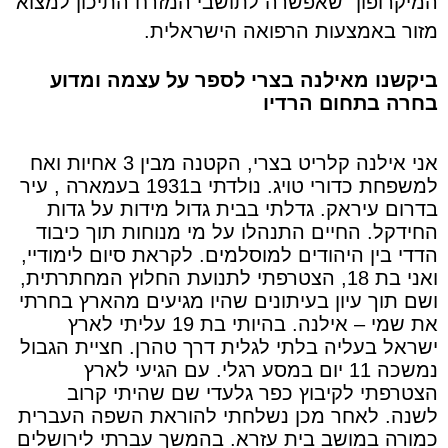
המיקרופון" שאפשרה לתושבי המזרח התיכון למצוא
מזור באמצעות הרפואה הישראלית.
ביקשנו מאילנה בצרי לספר על עצמה ומדוע
בחרה בתחום הרדיו
אני אילנה קלריט בצרי, הקטנה מבין 3 אחיות ואח
למשפחת כדורי טויג. נולדתי ב1931 בעמארה , עיר
בדרום עיראק. גדלתי בבית גדול מידות על גדות
החידקל. החיים התנהלו על מי מנוחות תוך כיבוד
הדדי בין היהודים למוסלמים. לקראת סיום לימודיי,
ואני בת 18, הצטרפתי לתנועת החלוץ המחתרתית,
ושם תוך עיון בעיתונים שהיו מגיעים מהארץ בחרתי
את שמי – אילנה. בהיותי בת 19 עליתי לארץ
ישראל בעליה בלתי לגלית דרך טהרן. חציית הגבול
נמשכה 11 יום במסע רגלי. עם הגיעי לארץ
הצטרפתי לקיבוץ כפר גלעדי שם שהיתי קרוב
לשנה. לאחר מכן נשלחתי להוראת השפה העברית
כמורה במושב בית עזרא. בהמשך עברתי לירושלים