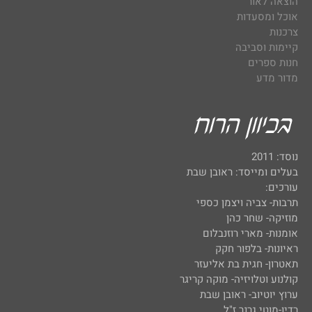
הוצאה לאור
אוכל ומסעדות
צרכנות
קיימות וסביבה
חנות ספרים
מדור מדע
נוסד: 2011
בעלים ומייסד: ראובן שבת
עורכים:
תרבות- צביה ויצמן כספי
מוזיקה- שחר כהן
אומנות- מארי רוזנבלום
ראיונות- בלפור חקק
תאטרון- חגית בת אליעזר
קולנוע וטלויזיה- מוקה קריגר
ערוץ יוטיוב- ראובן שבת
רדיו-מוטי גרנר ז"ל.