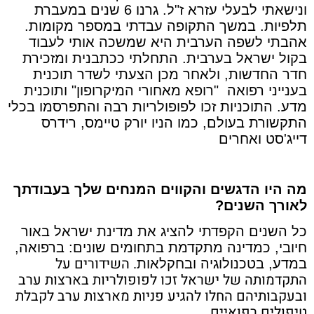
ונישאתי לבעלי עזרא ז"ל. גרנו 6 שנים במעברת
תלפיות. במשך התקופה עבדתי במספר מקומות.
אהבתי לשפה הערבית היא שמשכה אותי לעבוד
בקול ישראל בערבית. התחלתי ככתבנית ומזכירת
חדר החדשות, ולאחר מכן הצעתי לשדר תוכנית
בענייני רפואה "רופא מאחורי המיקרופון" ותוכנית
מדע. התוכניות זכו לפופולריות רבה והתפרסמו בכלי
התקשורת בעולם, כמו הניו יורק טיימס, רידרס
דייג'סט ואחרים
מה היו הדגשים והקווים המנחים שלך בעבודתך
לאורך השנים?
כל השנים הקפדתי להציג את מדינת ישראל באור
חיובי, כמדינה מתקדמת בתחומים שונים: ברפואה,
. השידורים על
במדע, בטכנולוגיה ובחקלאות
התקדמותה של ישראל זכו לפופולריות בארצות ערב
ובעקבותיהם החלו להגיע פניות מארצות ערב לקבלת
טיפולים רפואיים