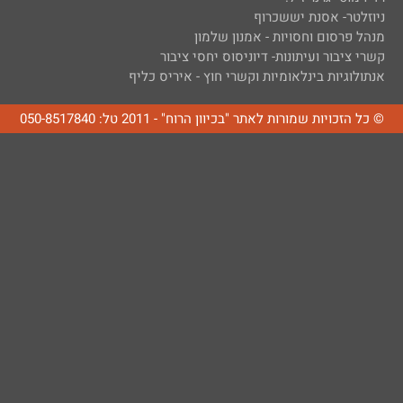
ניוזלטר- אסנת יששכרוף
מנהל פרסום וחסויות - אמנון שלמון
קשרי ציבור ועיתונות- דיוניסוס יחסי ציבור
אנתולוגיות בינלאומיות וקשרי חוץ - איריס כליף
© כל הזכויות שמורות לאתר "בכיוון הרוח" - 2011 טל: 050-8517840