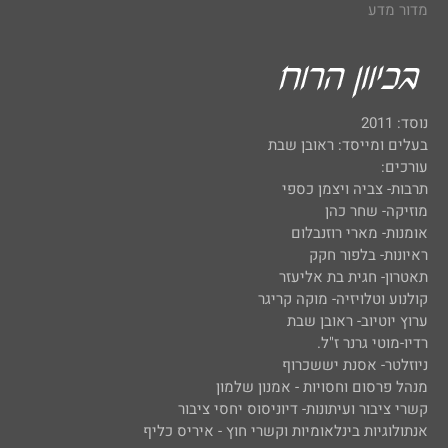
מדור מדע
נוסד: 2011
בעלים ומייסד: ראובן שבת
עורכים:
תרבות- צביה ויצמן כספי
מוזיקה- שחר כהן
אומנות- מארי רוזנבלום
ראיונות- בלפור חקק
תאטרון- חגית בת אליעזר
קולנוע וטלויזיה- מוקה קריגר
ערוץ יוטיוב- ראובן שבת
רדיו-מוטי גרנר ז"ל.
ניוזלטר- אסנת יששכרוף
מנהל פרסום וחסויות - אמנון שלמון
קשרי ציבור ועיתונות- דיוניסוס יחסי ציבור
אנתולוגיות בינלאומיות וקשרי חוץ - איריס כליף