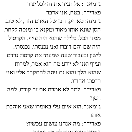
ג'ומאנה:
אל תגיד את זה לכל יצור
פארידה: בטח, אני אדבר
ג'ומנה: טאריק, הבן של האדם הזה, לא טוב.
חסן שונא אותו מאוד ומקנא בו ומנסה לקחת
ממנו הכל. בלילה שהוא היה עייף, הקרסול
היה שם והם דיברו ואני נכנסתי. נכנסתי.
לישון וכעבור שעה שמעתי את קרסול נרדם
ועייף ואני לא יודע מה הוא אמר, למרות
שהוא הלך והוא גם ניסה להתקרב אליי ואני
רדפתי אחריו.
פארידה: למה לא אמרת את זה קודם, למה
חסן
?
ג'ומאנה:הוא איים עלי באומרו שאני אוהבת
אותו
פארידה: מה אנחנו עושים עכשיו
?
ג'ומאנה:אני אגיד לך מה נעשה
....