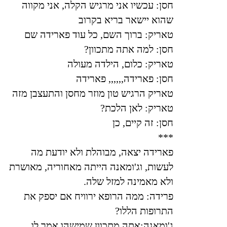
חסן: עכשיו אני מרגיש הקלה, אני מקווה
שהוא יישאר בריא בקרוב
טאריק: ברוך השם, כל עוד פארידה שם
חסן: למה אתה מתכוון
?
טאריק: כלום, הילדה מעולה
חסן: פארידה,,,,,, פארידה
טאריק הרגיש טון מוזר מחסן והתעצבן מזה
טאריק: לאן הלכת
?
חסן: זה קיים, כן
***
פארידה יצאה, מבוהלת ולא יודעת מה
לעשות, וג'ומאנה הייתה מאחוריה, מאושרת
ולא מאמינה למזל שלה
.
פרידה: ממה הרופא ירוויח אם יספק את
התרופות הללו
?
ג'ומאנה:אתה מתכוון שמישהו אמר לו