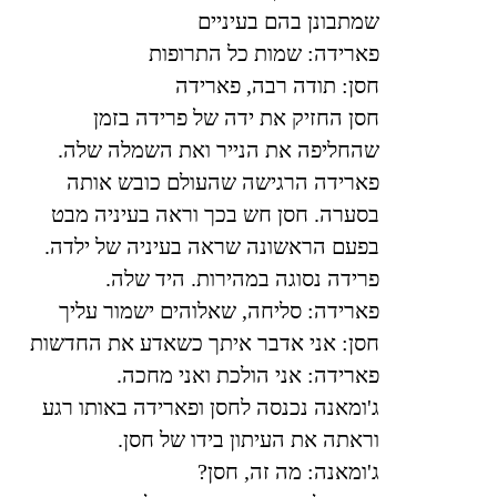
שמתבונן בהם בעיניים
פארידה: שמות כל התרופות
חסן: תודה רבה, פארידה
חסן החזיק את ידה של פרידה בזמן
שהחליפה את הנייר ואת השמלה שלה.
פארידה הרגישה שהעולם כובש אותה
בסערה. חסן חש בכך וראה בעיניה מבט
בפעם הראשונה שראה בעיניה של ילדה.
פרידה נסוגה במהירות. היד שלה
.
פארידה: סליחה, שאלוהים ישמור עליך
חסן: אני אדבר איתך כשאדע את החדשות
פארידה: אני הולכת ואני מחכה.
ג'ומאנה נכנסה לחסן ופארידה באותו רגע
וראתה את העיתון בידו של חסן
.
ג'ומאנה: מה זה, חסן
?