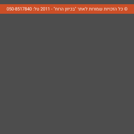
© כל הזכויות שמורות לאתר "בכיוון הרוח" - 2011 טל: 050-8517840