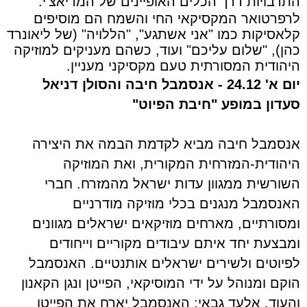
התרבויות דרך הכלים האופיינים של המריאצ'י.
לרפרטואר המקסיקאי החי והשמח הם מוסיפים
קלאסיקות כמו "אני אשתגע", "הללויה" (של ליאונרד
כהן), "שלום עליכם" ועוד, כשהם מעניקים למוזיקה
היהודית המסורתית טעם מקסיקני מעניין.
יום א' 24.12 - אנסמבל חיבה והסולן דניאל
סעדון במופע "חיבת הפיוט"
אנסמבל חיבה מביא לקדמת הבמה את היצירה
היהודית-המזרחית המקורית, ואת המוזיקה
השורשית ממגוון עדות ישראל מהמזרח. חברי
האנסמבל מנגנים בכלי מוזיקה מודרניים
ומסורתיים, מארחים מוזיקאים ישראלים מגוונים
ומבצעת יחד איתם עיבודים מקוריים וייחודים
לפיוטים ולשירים ישראלים אותנטיים. האנסמבל
הוקם ומנוהל על ידי המוסיקאי, הפייטן ונגן הקאנון
והעוד, אלעד גבאי: האנסמבל יארח את הפייטן