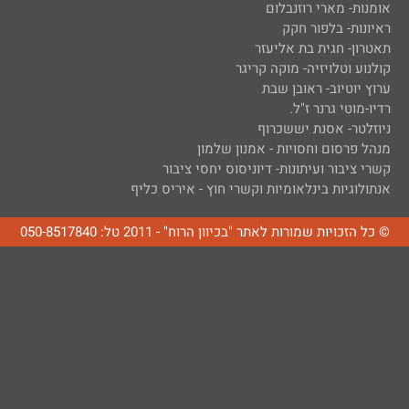
אומנות- מארי רוזנבלום
ראיונות- בלפור חקק
תאטרון- חגית בת אליעזר
קולנוע וטלויזיה- מוקה קריגר
ערוץ יוטיוב- ראובן שבת
רדיו-מוטי גרנר ז"ל.
ניוזלטר- אסנת יששכרוף
מנהל פרסום וחסויות - אמנון שלמון
קשרי ציבור ועיתונות- דיוניסוס יחסי ציבור
אנתולוגיות בינלאומיות וקשרי חוץ - איריס כליף
© כל הזכויות שמורות לאתר "בכיוון הרוח" - 2011 טל: 050-8517840