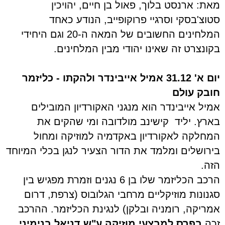
מאת: ארנסט בלוך, פאול בן חיים, יהויכין
סטוצ'בסקי וסרגיי פרוקופייב, הנודע כאחד
המלחינים החשובים של המאה ה-20 וגם היחידי
בקונצרט זה שאינו יהודי מבין המלחינים.
יום א' 31.12
אמיל אייבינדר ולהקתו -
כליזמר
חובק עולם
אמיל אייבינדר הוא מנגני האקורדיון המובילים
בארץ. יליד קישינב מולדובה ומי שהקים את
המחלקה לאקורדיון באקדמיה למוזיקה ומחול
בירושלים ומלמד את הדור הצעיר לנגן בכלי המיוחד
הזה.
הרכב הכליזמר שלו בן 6 נגנים וזמרת מפגיש בין
סגנונות מוזיקליים מרחבי הגלובוס (צרפת, דרום
אמריקה, רומניה ובלקן) לנגינת הכליזמר. ההרכב
זכה
בפרס למבצעי מוזיקה ע"ש דניאל בנימיני,