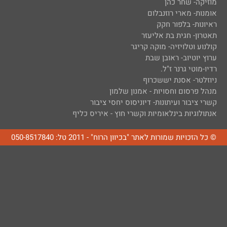
מוזיקה- שחר כהן
אומנות- מארי רוזנבלום
ראיונות- בלפור חקק
תאטרון- חגית בת אליעזר
קולנוע וטלויזיה- מוקה קריגר
ערוץ יוטיוב- ראובן שבת
רדיו-מוטי גרנר ז"ל.
ניוזלטר- אסנת יששכרוף
מנהל פרסום וחסויות - אמנון שלמון
קשרי ציבור ועיתונות- דיוניסוס יחסי ציבור
אנתולוגיות בינלאומיות וקשרי חוץ - איריס כליף
© כל הזכויות שמורות לאתר "בכיוון הרוח" - 2011 טל: 050-8517840