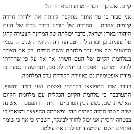
קיום. ואם כך הדבר – מדוע תבוא חרדה?
אני סבור כי עד אותה מתקפה ליוותה את ילדותי חרדה
קיומית אחרת – החרדה של הורינו בדבר גורלו של העם
היהודי בארץ ישראל, בדבר יכולתה של המדינה הצעירה להגן
על עצמה. כן זכורה לי היטב החרדה הקיומית שניכרה בפניו
הדואגים של אבי ערב מלחמת ששת הימים. רק את הצורך
במלחמת הקיום של העם חשתי. אך אף על פי שחרדתי
לגורל המדינה האמנתי כי יהיה לה מגן, ותחושה זו נטעה בי
מידת אופטימיות גם באווירה הקודרת ערב המלחמה.
בערב שבו התפוצצו בקרבתי פצצות ואני בודד וחשוף,
התערבבה בי מלחמת הקיום הכללית עם מלחמת הקיום
האישית. שם, בשעת בין הערביים, הייתה זו הפעם הראשונה
שבה חשתי חרדה קיומית מהי. ומשתמה ההפצצה ומצאתי כי
בבטחה יחסית אני יכול לחזור לבונקר, חשבתי כי אף כי שומר
פתאים השם, עלומה דרכו לנהֵג את עולמו.