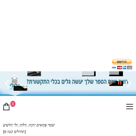
0
שֹׁמֵר פְּתָאִים יְהוָה; דַּלֹּתִי, וְלִי יְהוֹשִׁיעַ
[תהילים קטז 6]