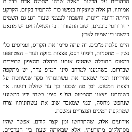
הרהורים על הדקות האלה שבהן מתכנס אדם בדל"ת
אמותיו, הן אלה שיוצקות בנפשו כוח להתמיד בקיום. הקרקע
הייתה זרועה דיונות, וחשבתי לעצמי שעוד רגע גם השמים
יהיו זרועי כוכבים, ושוב התעוררה בי השאלה אם יש מתאם
כלשהו בין שמים לארץ.
היינו פלוגת מ"כים. זה עתה סיימו את הקורס, ועמוסים כלי
נשק – מחסניות, רימוני רסס, פצצות בזוקה ועוד – הצטופפנו
במטוס התובלה שהטיס אותנו בבהלה מהצפון לרפידים
שבדרום. כשהגענו למרחב סיני המ"פ צרח, יש מתקפה
אווירית! וכמי שמאבד את עשתונותיו פקד שנשתטח על
רצפת המטוס. זמן מה שכבנו כך עד שחלה רגיעה. אך
כשנחתנו ויצאנו מהמטוס המ"פ סימן בשתי ידיו כמשוגע
שנחפש מחסה, וכמי שמאבד שוב את עשתונותיו צרח
שמתקפת המיגים המצריים נמשכת.
אירועים אלה, שהתרחשו זמן קצר קודם, אפשר שהיו
מסתלקים מתודעתי. אלא שבאותה שעת בין הערביים,