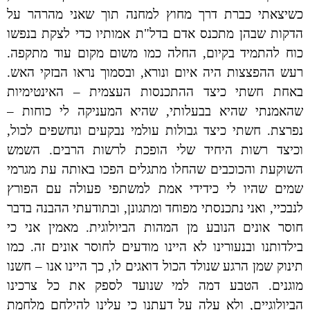
כשיצאתי כברת דרך מחוץ למחנה תוך שאני מהרהר על
הדקות שבהן מתכנס אדם בדל"ת אמותיו כדי לצקת בנפשו
כוח להתמיד בקיום, החלה כמו משום מקום עוד מתקפה.
רעש ההפצצות היה איום ונורא, ובסמוך נראו הבזקי האש.
באחת חשתי כיצד ההתכנסות העצמית – האינטימיות
שהאמנתי שהיא בבעלותי, שהיא המעניקה לי כוחות –
נפרצת. חשתי כיצד גבולות עולמי נבקעים ונחשפים לכול,
וכיצד רשות היחיד שלי הופכת לרשות הרבים. השמש
השוקעת והכוכבים שהחלו מתגלים הפכו באותה עת מגרמי
שמים שהיו לי כידידי אמת למשתפי פעולה עם הפורץ
לנבכיי, ואני נתכנסתי מפוחד ומתגונן, ובתודעתי ההבנה בדבר
חוסר אונים הנובע מן המהות הביולוגית. מאמין אני כי
בילדותנו ובנעורינו לא היינו מודעים לחוסר אונים זה. כמו
תינוק שמן הרגע שנולד הכול דואגים לו, כך היינו אנו – חשנו
מוגנים. הטבע דמה למי שנועד לספק את כל צרכינו
הביולוגיים, ולא עלה על דעתנו כי עלינו להילחם מלחמת