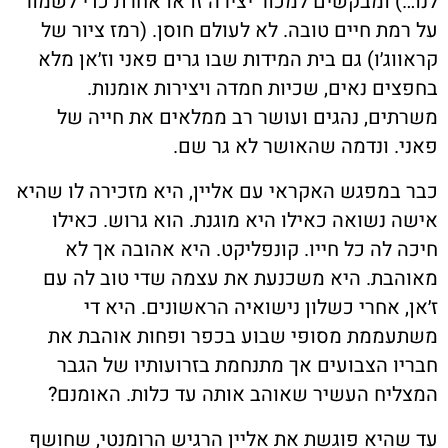
לנו…) ומבקשים למכור יצירה זו או אחרת כדי לשמור
על רמת חיים טובה. לא לעולם חוסן. (רמז ציור של
קראווג׳ו) גם בית המידות שבו גרים פאני וז׳אן מלא
בחפצים נאים, שכיות חמדה ויצירות אומנות.
משרתים, נהגים ועושר רב ממלאים את חייה של
פאני. ונדמה שהאושר לא גר שם.
כבר במפגש האקראי עם אליין, היא מזכירה לו שהיא
אישה נשואה כאילו היא מוגנת. הוא גרוש. כאילו
חיכה לה כל חייו. קונפליקט. היא אהובה אך לא
מאוהבת. היא משכנעת את עצמה שדי טוב לה עם
ז׳אן, אחרי כשלון נישואיה הראשונים. היא די
משתעממת מסופי שבוע בכפר ופחות אוהבת את
חבריו הצבועים אך מתנחמת בזרועותיו של הגבר
המצליח העשיר שאוהב אותה עד כלות. האומנם?
עד שהיא פוגשת את אליין הרגיש הרומנטי, שחושף