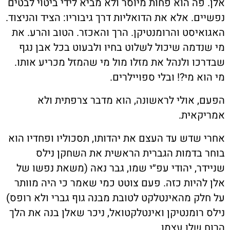
אלן. פה הוא פחות מיוסר ולא מביא לידי ביטוי לבטים
נפשיים. אלא את הדואליות דרך גיבוריו: הציד והניצוד.
האגואיסט והרומנטיקן. הרך והאכזר. הטוב והרע. את
מי שנדמה שיכול לשלוט בחיו ולבעוט בכל אבן נגף
שבדרכו ולנהל את מזלו מול מי שהמזל מכריע אותו.
מי הוא מי?! ובלי ספויילרים.
הפעם, אולי לראשונה, הוא מדבר צרפתית ולא
אמריקאית.
אחרי שדש עד העצם את יהדותו, תסכוליו ופחדיו הוא
בוחר בדמות הגברית הראשית את השחקן נילס
שניידר, יהודי עפ״י שמו, גבר נאה (משאת נפשו של
אלן להיות כזה. פעם צוטט כמי שאמר כי היה מוותר
על חלק מהאינטלקט לטובת מבנה גוף גברי ולא רופס)
נילס רומנטיקן ואינטלקטואל, ניכר שאלן בנה את הלך
הרוח שלו עצמו.