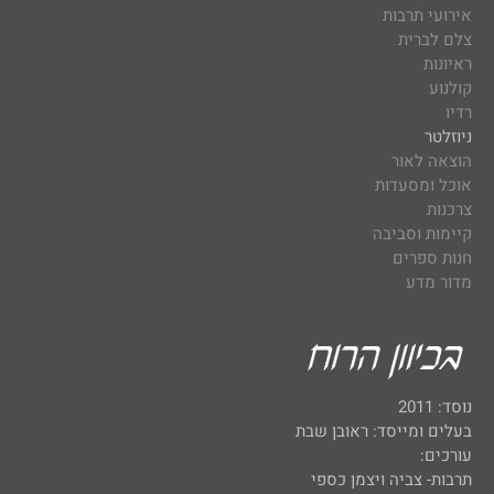
אירועי תרבות
צלם לברית
ראיונות
קולנוע
רדיו
ניוזלטר
הוצאה לאור
אוכל ומסעדות
צרכנות
קיימות וסביבה
חנות ספרים
מדור מדע
נוסד: 2011
בעלים ומייסד: ראובן שבת
עורכים:
תרבות- צביה ויצמן כספי