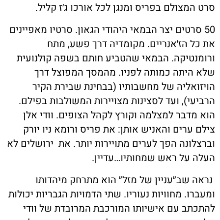
סרט המצולם בפריס ומנגן לכל אורכו ג׳ז קליל.
50 סרטים יצר הבמאי היהודי הגאון. סרטיו מאפיינים
את כל הז׳אנריים. מקומדיה דרך פשע, מתח
ורומנטיקה. הבמאי שהטביע חותם בשפה קולנועית
שלא היתה כמותה לפניו. מהמסך המפוצל דרך
הויזואליה של מחשבותיו (בבחינת שבירת הקיר
הרביעי), ועד לסצינות מצויירות המשולבות בפילם.
הוא מדבר למצלמה וקורץ לקהל הצופים. וודי אלן
צילם ערים והאניש אותן: את פריס ורומא ניו יורק
וברצלונה הפך לערים מתויירות יותר. את ירושלים לא
העלה על ראש שמחותיו…עדיין.
נראה שב״עניין של מזל״ הוא מתרחק מיהדותו
ומעברו. מחוויות נעוריו. שתי הדמויות הגבריות יכולות
להתכתב עם אישיותו המורכבת המרובדת של וודי