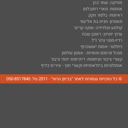
מוזיקה- שחר כהן
אומנות- מארי רוזנבלום
ראיונות- בלפור חקק
תאטרון- חגית בת אליעזר
קולנוע וטלויזיה- מוקה קריגר
ערוץ יוטיוב- ראובן שבת
רדיו-מוטי גרנר ז"ל.
ניוזלטר- אסנת יששכרוף
מנהל פרסום וחסויות - אמנון שלמון
קשרי ציבור ועיתונות- דיוניסוס יחסי ציבור
אנתולוגיות בינלאומיות וקשרי חוץ - איריס כליף
© כל הזכויות שמורות לאתר "בכיוון הרוח" - 2011 טל: 050-8517840