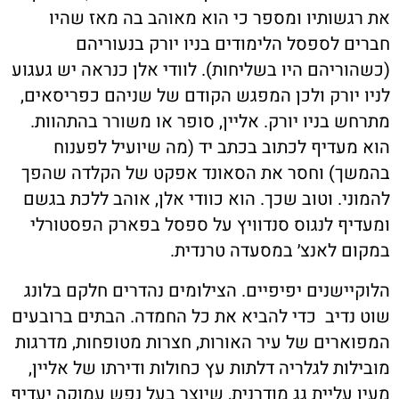
את רגשותיו ומספר כי הוא מאוהב בה מאז שהיו
חברים לספסל הלימודים בניו יורק בנעוריהם
(כשהוריהם היו בשליחות). לוודי אלן כנראה יש געגוע
לניו יורק ולכן המפגש הקודם של שניהם כפריסאים,
מתרחש בניו יורק. אליין, סופר או משורר בהתהוות.
הוא מעדיף לכתוב בכתב יד (מה שיועיל לפענוח
בהמשך) וחסר את הסאונד אפקט של הקלדה שהפך
להמוני. וטוב שכך. הוא כוודי אלן, אוהב ללכת בגשם
ומעדיף לנגוס סנדוויץ על ספסל בפארק הפסטורלי
במקום לאנצ׳ במסעדה טרנדית.
הלוקיישנים יפיפיים. הצילומים נהדרים חלקם בלונג
שוט נדיב כדי להביא את כל החמדה. הבתים ברובעים
המפוארים של עיר האורות, חצרות מטופחות, מדרגות
מובילות לגלריה דלתות עץ כחולות ודירתו של אליין,
מעין עליית גג מודרנית, שיוצר בעל נפש עמוקה יעדיף