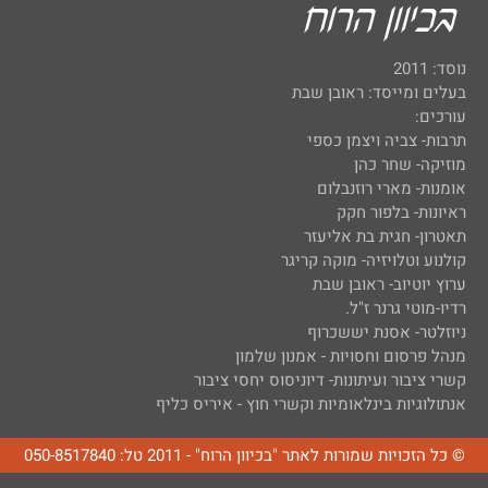
נוסד: 2011
בעלים ומייסד: ראובן שבת
עורכים:
תרבות- צביה ויצמן כספי
מוזיקה- שחר כהן
אומנות- מארי רוזנבלום
ראיונות- בלפור חקק
תאטרון- חגית בת אליעזר
קולנוע וטלויזיה- מוקה קריגר
ערוץ יוטיוב- ראובן שבת
רדיו-מוטי גרנר ז"ל.
ניוזלטר- אסנת יששכרוף
מנהל פרסום וחסויות - אמנון שלמון
קשרי ציבור ועיתונות- דיוניסוס יחסי ציבור
אנתולוגיות בינלאומיות וקשרי חוץ - איריס כליף
© כל הזכויות שמורות לאתר "בכיוון הרוח" - 2011 טל: 050-8517840