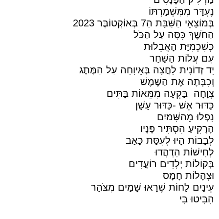
נֶעְדָּר מִמִּשְׁמַרְתּוֹ
בְּמוֹצָאֵי הַשַּׁבָּת הַ7 בְּאוֹקְטוֹבֶּר 2023
הַחֹשֶׁךְ כִּסָּה עַל הַכֹּל
כְּשִׁכְמִיַּת הָאֲבֵלוּת
עִם עֲלוֹת הַשַּׁחַר
יָד זְדוֹנִית לָחֲצָה בְּאֵיוָחָה עַל הַמֶּתֶג
וְכִבְּתָה אֶת הַשֶּׁמֶשׁ
צְוָחָה בַּקְעָה מִמֵּאוֹת בָּתִּים
כַּדּוּר אֵשׁ -כַּדּוּר עָשָׁן
נָפְלוּ מֵהַשָּׁמַיִם
הָרָקִיעַ הִסְתִּיר פָּנָיו
לְבָבוֹת הָיוּ לְעִסַּת כָּאַב
לְחִישׁוֹת הִדְהֲדוּ
בְּקוֹלוֹת יְלָדִים רוֹעֲדִים
וּצְהָלוֹת חָמָס
עֵינַיִם לַחוֹת שֶׁרָאוּ שָׁמַיִם מִצֹּהַר
הִבִּיטוּ בִּי