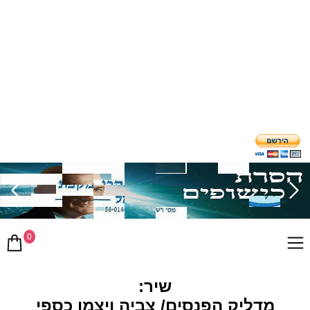
0
שיר:
מדליק הפנסים/ צביה ויצמן כספי