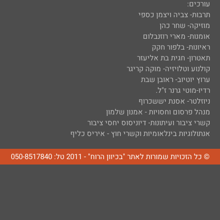
עורכים:
תרבות- צביה ויצמן כספי
מוזיקה- שחר כהן
אומנות- מארי רוזנבלום
ראיונות- בלפור חקק
תאטרון- חגית בת אליעזר
קולנוע וטלויזיה- מוקה קריגר
ערוץ יוטיוב- ראובן שבת
רדיו-מוטי גרנר ז"ל.
ניוזלטר- אסנת יששכרוף
מנהל פרסום וחסויות - אמנון שלמון
קשרי ציבור ועיתונות- דיוניסוס יחסי ציבור
אנתולוגיות בינלאומיות וקשרי חוץ - איריס כליף
© כל הזכויות שמורות לאתר "בכיוון הרוח" - 2011 טל: 050-8517840