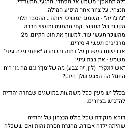
״לה תחאפן״ משמע אל תפחדי. תרגעי, תתעודדי
,
תנצחי. על ציור אחר מופיע המילה
:
״ג׳רג׳ריה״ - משמע תמשיכי אותה… ההסבר תלוי
הקשר של הנושא. קחי מהמעט ותעשי הרבה
.
מהשכר תעשי עוד. למשוך את חוט הקיום. מ2
מרכיבים תעשי 4 סירים
.
או רישום בעפרון על דמות והכותרת ״אינתי גילת עיני״
משמע - את בבת עיני״
״אש לונק?״- (לון, זה צבע) מה שלומך? וגם מה גון רוח
היום? מה הצבע שלך היום
?
בכלל יש מעין כפל משמעות במושגים שבחרה יהודית
להדגיש בציורים
.
דוקא מנקודת שפל בולט הנצחון של יהודית
שהיתה ילדה אבודה, מהגרת חסרת זהות ואם ששכלה