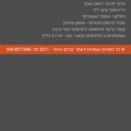
ערוץ יוטיוב- ראובן שבת
רדיו-מוטי גרנר ז"ל.
ניוזלטר- אסנת יששכרוף
מנהל פרסום וחסויות - אמנון שלמון
קשרי ציבור ועיתונות- דיוניסוס יחסי ציבור
אנתולוגיות בינלאומיות וקשרי חוץ - איריס כליף
© כל הזכויות שמורות לאתר "בכיוון הרוח" - 2011 טל: 050-8517840