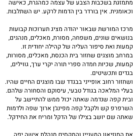
מתמזגת בשכבות הצבע של עצמה כמהגרת, כאישה
וכאומנית. אין בורדר בין הדמות לרקע. יש השתלבות
.
מרכז המורשת שבאור יהודה מציג תערוכות קבועות
בנושאים שונים, משפחה, מסורת, מאכלים, מנהגים,
קמעות ואת סיפור העליה של קהילה יחודית זו.
במרחב מוצגים שחזור בית הכנסת, מאכלים, מסורות,
קמעות, שכיות חמדה ספרי תורה יקרי ערך, גווילים,
בגדים ותכשיטים
.
ושחזור רחוב אופייני בבגדד שבו מוצגים החיים שהיו.
בעלי המלאכה בגודל טבעי, עיסוקם והסחורה שלהם.
ובית קפה שנדמה שאתה יכול ממש להתיישב על
השרפרפ קש ולקבל קפה מפינג׳ן ארוך שפה ולדמות
שאתה שם יושב בצילו של הדקל ומריח את החידקל
.
את המוזיאון המעניין והמקסים מנהלת אישה יפה