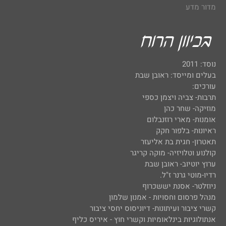
מדור מדע
נוסד: 2011
בעלים ומייסד: ראובן שבת
עורכים:
תרבות- צביה ויצמן כספי
מוזיקה- שחר כהן
אומנות- מארי רוזנבלום
ראיונות- בלפור חקק
תאטרון- חגית בת אליעזר
קולנוע וטלויזיה- מוקה קריגר
ערוץ יוטיוב- ראובן שבת
רדיו-מוטי גרנר ז"ל.
ניוזלטר- אסנת יששכרוף
מנהל פרסום וחסויות - אמנון שלמון
קשרי ציבור ועיתונות- דיוניסוס יחסי ציבור
אנתולוגיות בינלאומיות וקשרי חוץ - איריס כליף