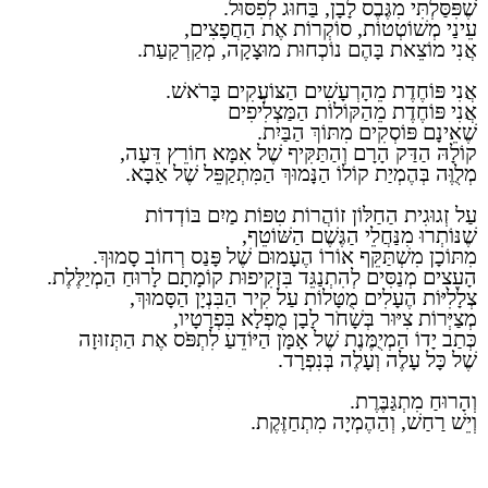
שֶׁפִּסַּלְתִּי מִגֶּבֶס לָבָן, בַּחוּג לְפִסּוּל.
עֵינַי מְשׁוֹטְטוֹת, סוֹקְרוֹת אֶת הַחֲפָצִים,
אֲנִי מוֹצֵאת בָּהֶם נוֹכְחוּת מוּצָקָה, מְקַרְקַעַת.
אֲנִי פּוֹחֶדֶת מֵהָרְעָשִׁים הַצּוֹעֲקִים בָּרֹאשׁ.
אֲנִי פּוֹחֶדֶת מֵהַקּוֹלוֹת הַמַּצְלִיפִים
שֶׁאֵינָם פּוֹסְקִים מִתּוֹךְ הַבַּיִת.
קוֹלָהּ הַדַּק הָרָם וְהַתַּקִּיף שֶׁל אִמָּא חוֹרֵץ דֵּעָה,
מְלֻוֶּה בְּהֶמְיַת קוֹלוֹ הַנָּמוּךְ הַמִּתְקַפֵּל שֶׁל אַבָּא.
עַל זְגוּגִית הַחַלּוֹן זוֹהֲרוֹת טִפּוֹת מַיִם בּוֹדְדוֹת
שֶׁנּוֹתְרוּ מִנַּחֲלֵי הַגֶּשֶׁם הַשּׁוֹטֵף,
מִתּוֹכָן מִשְׁתַּקֵּף אוֹרוֹ הֶעָמוּם שֶׁל פָּנַס רְחוֹב סָמוּךְ.
הָעֵצִים מְנַסִּים לְהִתְנַגֵּד בִּזְקִיפוּת קוֹמָתָם לָרוּחַ הַמְיַלֶּלֶת.
צְלָלִיּוֹת הֶעָלִים מֻטָּלוֹת עַל קִיר הַבִּנְיָן הַסָּמוּךְ,
מְצַיְּרוֹת צִיּוּר בְּשָׁחֹר לָבָן מֻפְלָא בִּפְרָטָיו,
כְּתַב יָדוֹ הַמְיֻמֶּנֶת שֶׁל אָמָּן הַיּוֹדֵעַ לִתְפֹּס אֶת הַתְּזוּזָה
שֶׁל כָּל עָלֶה וְעָלֶה בְּנִפְרָד.
וְהָרוּחַ מִתְגַּבֶּרֶת.
וְיֵשׁ רַחַשׁ, וְהַהֶמְיָה מִתְחַזֶּקֶת.