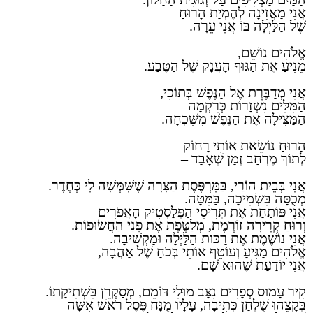
אֲנִי מַאֲזִינָה לְהֶמְיַת הָרוּחַ
שֶׁל הַלַּיְלָה בּוֹ אֲנִי עֵרָה.
אֱלֹהִים נוֹשֵׁם,
מֵנִיעַ אֶת הַגּוּף הָעֲנָק שֶׁל הַטֶּבַע.
אֲנִי מְדַבֶּרֶת אֶל הַנֶּפֶשׁ בְּתוֹכִי,
הַמִּלִּים נִשְׁזָרוֹת כְּרִקְמָה
הַמַּצִּילָה אֶת הַנֶּפֶשׁ מִשִּׁכְחָה.
הָרוּחַ נוֹשֵׂאת אוֹתִי רָחוֹק
לְתוֹךְ מֶרְחַב זְמַן שֶׁאָבַד –
אֲנִי בְּבֵית הוֹרַי, בַּמִּרְפֶּסֶת הַצָּרָה שֶׁשִּׁמְּשָׁה לִי כְּחֶדֶר.
מְכֻסָּה בִּשְׂמִיכָה, בַּמִּטָּה.
אֲנִי פּוֹתַחַת אֶת תְּרִיסֵי הַפְּלַסְטִיק הָאֲפֹרִים
וְרוּחַ קְרִירָה זוֹרֶמֶת, מְלַטֶּפֶת אֶת פָּנַי הַחֲשׂוּפוֹת.
אֲנִי נוֹשֶׁמֶת אֶת רַכּוּת הַלַּיְלָה וּמַקְשִׁיבָה.
אֱלֹהִים מַגִּיעַ וְעוֹטֵף אוֹתִי בְּכֹחַ שֶׁל אַהֲבָה,
אֲנִי יוֹדַעַת שֶׁהוּא שָׁם.
קִיר עָמוּס סְפָרִים נִצָּב מוּלִי דּוֹמֵם, מְסַקְרֵן בִּשְׁתִיקָתוֹ.
בְּקָצֵהוּ שֻׁלְחַן כְּתִיבָה, עָלָיו מֻנָּח פֶּסֶל רֹאשׁ אִשָּׁה