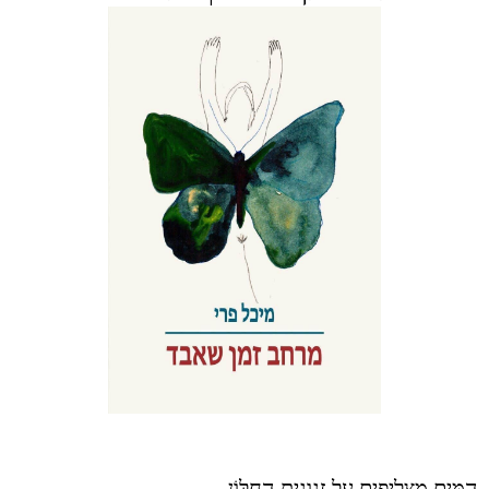
הַמַּיִם מַצְלִיפִים עַל זְגוּגִית הַחַלּוֹן.