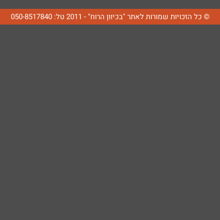
© כל הזכויות שמורות לאתר "בכיוון הרוח" - 2011 טל: 050-8517840