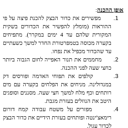
אופן ההכנה
:
1.
מפשירים את כדור הבצק להכנת פיצה על פי
ההוראות (מומלץ להפשיר את הכדורים בשקית
המקורית שלהם עד 4 ימים במקרר). מתפיחים
בקערה מכוסה בטמפרטורת החדר למשך כשעתיים
עד שהכדור מכפיל את נפחו.
2.
מחממים את תנור האפייה לחום הגבוה ביותר
כחצי שעה לפני ההכנה.
3.
קולפים את תפוחי האדמה ופורסים דק
במנדולינה. מניחים את הפלחים בקערה עם מים
רותחים וכף מלח למשך חצי שעה. מסננים וסופגים
היטב את הנוזלים בעזרת מגבת.
4.
מפזרים על משטח עבודה קמח דורום
רימאצ'ינטה ופותחים בעזרת הידיים את כדור הבצק
לכדור עגול.