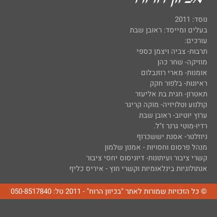
נוסד: 2011
בעלים ומייסד: ראובן שבת
עורכים:
תרבות- צביה ויצמן כספי
מוזיקה- שחר כהן
אומנות- מארי רוזנבלום
ראיונות- בלפור חקק
תאטרון- חגית בת אליעזר
קולנוע וטלויזיה- מוקה קריגר
ערוץ יוטיוב- ראובן שבת
רדיו-מוטי גרנר ז"ל.
ניוזלטר- אסנת יששכרוף
מנהל פרסום וחסויות - אמנון שלמון
קשרי ציבור ועיתונות- דיוניסוס יחסי ציבור
אנתולוגיות בינלאומיות וקשרי חוץ - איריס כליף
© כל הזכויות שמורות לאתר "בכיוון הרוח" - 2011 טל: 050-8517840