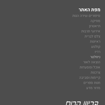
מפת האתר
סיפורים שירה הגות
מוזיקה
תיאטרון
אירועי תרבות
צלם לברית
ראיונות
קולנוע
רדיו
ניוזלטר
הוצאה לאור
אוכל ומסעדות
צרכנות
קיימות וסביבה
חנות ספרים
מדור מדע