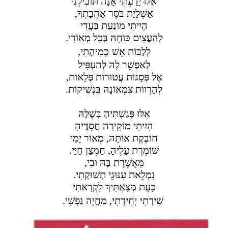
אִלּוּ יָדַעְתִּי אָנָה תּוֹבִילֵנִי
אַשְׁלָיַת בֹּסֶר אַהֲבָתְךָ,
הָיִיתִי מוֹנַעַת בַּעֲדִי
לְהַעֲצִים כּוֹחָהּ בְּכָל מְאוֹדִי.
לְלַבּוֹת אֵשׁ
כְּמִיהָתִי,
לְאַפְשֵׁר לָהּ לְהַעְפִּיל
אֶל פְּסָגוֹת עֲטוּרוֹת פְּלָאוֹת,
לְהַרְווֹת צִמְאוֹנָהּ בִּנְשִׁיקוֹת.
אִלּוּ פְּגַשְׁתִּיהָ בְּשֶׁלָּהּ
הָיִיתִי מוֹקִירָה חֲסָדֶיהָ
חוֹבֶקֶת אוֹתָהּ, מְאוֹר יָמַי
שׁוֹמֶרֶת עָלֶיהָ, חַמְצַן חַיַּי.
מְאֻשֶּׁרֶת בָּהּ וּבִי,
נִמְלֵאת עִנּוּגֵי תְשׁוּקָתִי.
כָּעֵת מְצָאְתִּיךְ לִקְרָאתִי
שִׁירָתִי
יְחִידָתִי, מַחֲיָה נַפְשִׁי.