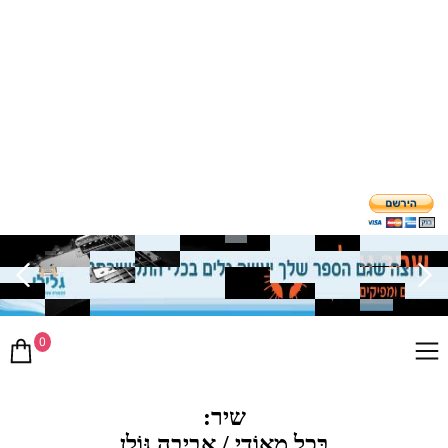
0
שיר:
בְּכָל מְאוֹדִי / אֲבִיבָה גּוֹלָן