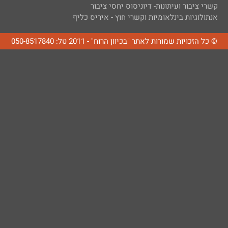
קשרי ציבור ועיתונות- דיוניסוס יחסי ציבור
אנתולוגיות בינלאומיות וקשרי חוץ - איריס כליף
© כל הזכויות שמורות לאתר "בכיוון הרוח" - 2011 טל: 050-8517840