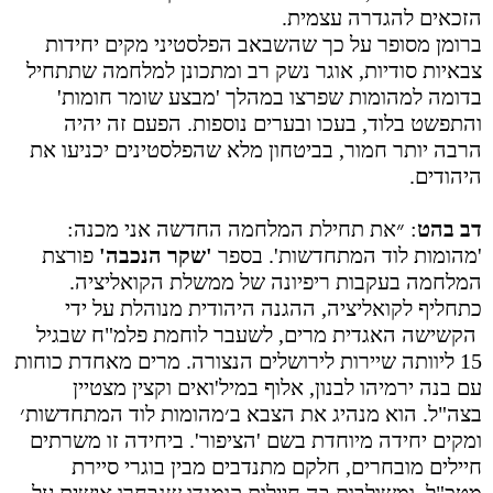
הזכאים להגדרה עצמית.
ברומן מסופר על כך שהשבאב הפלסטיני מקים יחידות
צבאיות סודיות, אוגר נשק רב ומתכונן למלחמה שתתחיל
בדומה למהומות שפרצו במהלך 'מבצע שומר חומות'
והתפשט בלוד, בעכו ובערים נוספות. הפעם זה יהיה
הרבה יותר חמור, בביטחון מלא שהפלסטינים יכניעו את
היהודים
.
דב בהט
:
״את תחילת המלחמה החדשה אני מכנה:
'מהומות לוד המתחדשות'. בספר
'שקר הנכבה'
פורצת
המלחמה בעקבות ריפיונה של ממשלת הקואליציה.
כתחליף לקואליציה, ההגנה היהודית מנוהלת על ידי
הקשישה האגדית מרים, לשעבר לוחמת פלמ"ח שבגיל
15 ליוותה שיירות לירושלים הנצורה. מרים מאחדת כוחות
עם בנה ירמיהו לבנון, אלוף במיל'ואים וקצין מצטיין
בצה"ל. הוא מנהיג את הצבא ב׳מהומות לוד המתחדשות׳
ומקים יחידה מיוחדת בשם 'הציפור'. ביחידה זו משרתים
חיילים מובחרים, חלקם מתנדבים מבין בוגרי סיירת