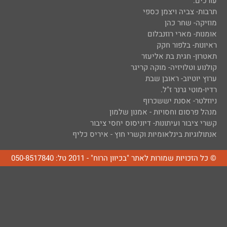
עורכים:
תרבות- צביה ויצמן כספי
מוזיקה- שחר כהן
אומנות- מארי רוזנבלום
ראיונות- בלפור חקק
תאטרון- חגית בת אליעזר
קולנוע וטלויזיה- מוקה קריגר
ערוץ יוטיוב- ראובן שבת
רדיו-מוטי גרנר ז"ל.
ניוזלטר- אסנת יששכרוף
מנהל פרסום וחסויות - אמנון שלמון
קשרי ציבור ועיתונות- דיוניסוס יחסי ציבור
אנתולוגיות בינלאומיות וקשרי חוץ - איריס כליף
© כל הזכויות שמורות לאתר "בכיוון הרוח" - 2011 טל: 050-8517840