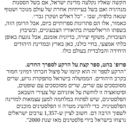
הקשה שאליו נקלעה מדינת ישראל, אם בשל הססנות
מנהיגיה ואם בשל בעייתיות אחרת של עולם מנוכר ושטוף
שנאה כלפיה, שבו - "כל דאלים ושקרן גבר״
.
כאמור, אלו הם פתרונות ספרותיים כיום, אבל הרומן הזה,
בשפתו הריאליסטית בתיאוריו הצבעוניים, ובשיבוץ
העובדות, משקף יצירה, בדיונית אומנם, אבל נוגעת באופן
בלתי אמצעי, בחיי כולנו, כאן בארץ ובמדינת היהודים
היחידה והבלבדית בעולם כולו
.
פרופ' בהט, ספר קצת על הרקע לספרך החדש.
"הרקע לספר זה הוא קיומו של פיצול חברתי דמיוני חמור
בקרב היהודים. הממשלה בישראל מתפקדת גרוע, שרים
מסוכסכים עם שרים, שרים מסוכסכים עם שופטים,
וסיטואציה זו לוחשת על אוזניהם של צעירי השבאב
הפלסטינים, שיש לפתוח במלחמה למען עצמאות למדינה
הפלסטינית. כדי להשיג מטרה זו הפלסטינים מוכנים
לשפוך הרבה דם. חשוב לציין ש-1,357 ערבים ישראלים
נרצחו בישראל בידי פלסטינים מאז שנת 2000".