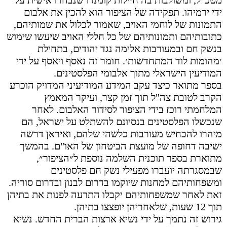
מטכ"ל, ומשולבות בה חיילות קומנדו שנבחרו אישית על
ידי ירמיהו. תפקידה של הציפור הוא להכין את אלבום
התמונות של לוחמי
האויב, שאמור לכלול את שמותיהם,
כתובותיהם ותמונותיהם של כל חללי האויב שיעשו שימוש
בנשק חם ובמעורבות אלימה נגד יהודים, בתחילת
׳מהומות לוד המתחדשות׳. חומר זה נאסף ויאסף על ידי
המודיעין הישראלי מתוך אלבומי הפלסטינים
.
בספר מתואר כיצד עקב המידע המודיעיני המדויק הוכרע
הקרב לטובת צה"ל תוך זמן קצר, ועיקר המאמץ
המלחמתי רוכז בידי הציפור לסידור האלבום. לאחר
שנכשלו הפלסטינים בנסיונם להשתלט על ישראל, הם
מיהרו להכחיש מעורבות כלשהי שלהם, ואיראן דרשה
ישיבה דחופה של מועצת הביטחון של האו"ם. בהמשך
מתוארת בספר תוכנית השלמה נוספת ל״הציפור״,
שבמסגרתה יועברו מפעילי נשק חם פלסטינים
ומשפחותיהם למחנות שיוקמו בדרום לבנון ובדרום סוריה.
זאת לאחר שמשפחותיהם יקבלו התרעה לפנות את בתיהן
תוך 12 שעות, שלאחריהן יופצצו בתיהן.
גירוש זה נתמך על ידי נשיא ארצות הברית החדש. נשיא