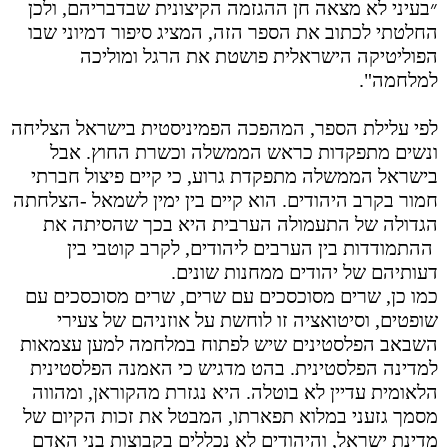
״בעיני לא מצאה חן ההגזמה הקיצונית שבדבריהם, ולכן
החלטתי לכתוב את הספר הזה, המציג סיפור דמיוני שבו
הפוליטיקה הישראלית פושטת את הרגל ומוליכה
למלחמה".
לפי עלילת הספר, המהפכה הפמיניסטית בישראל הצליחה
ונשים מתפקדות כראש הממשלה וכשרת החוץ. אבל
בישראל הממשלה מתפקדת גרוע, כי קיים פיצול חברתי
חמור בקרב היהודים. הוא קיים בין ימין לשמאל -הצלחתה
הגדולה של התעמולה הערבית היא בכך שהסיתה את
ההתמודדות בין הערבים ליהודים, לקרב קוטבי בין
דעותיהם של יהודים ממחנות שונים
.
כמו כן, שרים מסוכסכים עם שרים, שרים מסוכסכים עם
שופטים, וסיטואציה זו לוחשת על אוזניהם של צעירי
השבאב הפלסטינים שיש לפתוח במלחמה למען עצמאות
למדינה הפלסטינית. בהט מדגיש כי האמנה הפלסטינית
הלאומית עדיין לא בוטלה. היא נגזרת מהקוראן, ומהווה
מסמך גזעני במלוא תפארתו, המבטל את זכות הקיום של
מדינת ישראל, והיהודים לא נכללים בקבוצות בני האדם