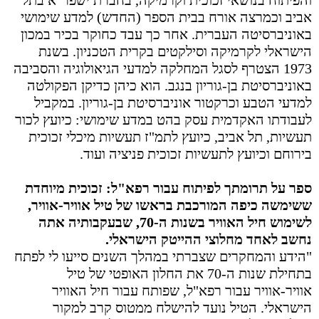
והפיתוח בנושאי זכוכית וקרמיקה, בחברת ישפר"א בתל
אביב וכמרצה אורח בבית הספר (החדש) למדע שימושי
באוניברסיטה העברית. אחר כך עבד כחוקר בכיר במכון
הישראלי לקרמיקה וסילקטים בקרית הטכניון. בשנת
1973 הצטרף לסגל המחלקה למדעי הגיאולוגיה והסביבה
באוניברסיטת בן-גוריון בנגב. הוא כיהן כדיקן הפקולטה
למדעי הטבע וכרקטור אוניברסיטת בן-גוריון. במקביל
לעבודתו האקדמית עסק בהט במדע שימושי: כיועץ לכור
תעשיות, תל אביב, כיועץ לתמ"ז תעשיות מיכלי זכוכית
בירוחם וכיועץ לתעשיות זכוכית פניציה ועוד.
ספר על תרומתך לפיתוח עבור רפא"ל: זכוכית מיוחדת
ששימשה כיפה המורכבת בראשו של טיל אוויר-אוויר,
לשימוש חיל האוויר בשנות ה-70, שבעקבותיה אתה
נחשב לאחד מחלוצי ההייטק הישראלי.
"הידע והמחקרים שצברתי במהלך השנים סייעו לי לפתח
בתחילת שנות ה-70 את החלון האופטי של טיל
אוויר-אוויר עבור רפא"ל, שפותח עבור חיל האוויר
הישראלי. הטיל נועד להישלח ממטוס קרב למקור