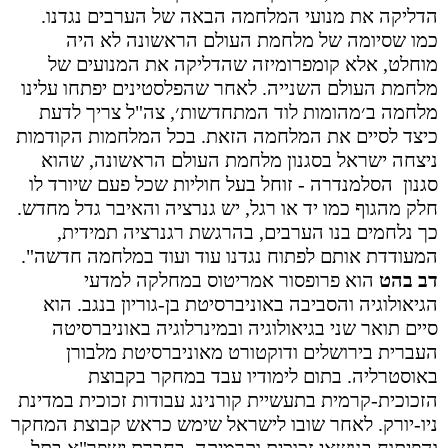
הדליקה את מנועי המלחמה הבאה של הערבים נגדנו.
כמו שסיומה של מלחמת העולם הראשונה לא היה
מוחלט, אלא קומפרומיזה שהדליקה את המנועים של
מלחמת העולם השנייה
.
לאחר שהפלסטינים יפתחו עלינו
מלחמה ב׳מהומות לוד המתחדשות׳, צה"ל צריך לדעת
כיצד לסיים את המלחמה הזאת. בכל המלחמות הקודמות
ניצחה ישראל בסגנון מלחמת העולם הראשונה, שהוא
סגנון הסלמנדרה - זוחל בעל חוליות שכל פעם שיורד לו
חלק מהגוף כמו יד או רגל, יש גנרציה והאיבר גדל מחדש.
כך נלחמים בנו הערבים, בהרגשת רגנרציה תמידית,
המעודדת אותם לפתוח נגדנו עוד ועוד במלחמה חדשה".
דב בהט
הוא פרופסור אמריטוס במחלקה למדעי
הגיאולוגיה והסביבה באוניברסיטת בן-גוריון בנגב. הוא
סיים תואר שני בגיאולוגיה ובמינרלוגיה באוניברסיטה
העברית בירושלים ודוקטורט מאוניברסיטת מלבורן
באוסטרליה. בתום לימודיו עבד במחקר בקבוצת
הזכוכית-קרמית בתעשיית קורנינג עבודות זכוכית במדינת
ניו-יורק. לאחר שובו לישראל שימש כראש קבוצת המחקר