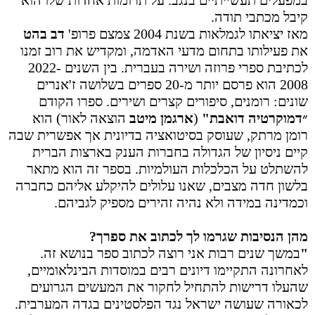
במפעלים תעשייתיים בנגב. על תרומות אחדות שלו הוא
קיבל מכתבי תודה.
מאז יציאתו לגמלאות בשנת 2004 צמצם פרופ'
דב בהט
את פעילותו בתחום מדעי האדמה, ומקדיש את רוב זמנו
לכתיבת ספרי פרוזה ושירה בעברית. בין השנים 2022-
2008 הוא פרסם יותר מ-20 ספרים בשלושה ז'אנרים
שונים: רומנים, סיפורים קצרים ושירים. ספרו הקודם
״דמוקרטיה דואבת"
(
ארגמן מיטב
הוצאה לאור) הוא
רומן מרתק, שעוסק בסיטואציה בדיונית אך אפשרית שבה
קיים ניסיון של הגדולה בחברות הענק בארצות הברית
להשתלט על הכלכלות העולמיות. בספר זה הוא מתאר
בלשון חדה מצבים, שאנו עלולים להיקלע אליהם כחברה
וכמדינה במידה ולא נהיה זהירים מספיק לגביהם
.
מהן הנסיבות שגרמו לך לכתוב את ספרך?
"
במשך שנים רבות אני רוצה לכתוב ספר בנושא זה.
לאחרונה התקיימו דיונים רבים במוסדות הבינלאומיים,
שהעלו דרישות להתחיל לחקור את המעשים הגרועים
לכאורה שעושה ישראל נגד הפלסטינים בגדה המערבית.