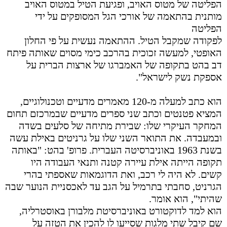
הפליטה של מטוס האויב, ופגיעת הטיל במטוס האויב
מותנית בהתאמה של אורכי הגל המסופקים על ידי
הפליטה
לפקודה שמקבל הטיל. ההתאמה נעשית על פי החלון
האופטי, למעשה זכוכית בהרכב כימי מסוים שאותה פיתח
דב בהט בתקופה של האמברגו של ארצות הברית על
אספקת נשק לישראל".
הוא כתב למעלה מ-120 מאמרים מדעיים וטכנולוגיים,
המציא פטנטים וכתב שני ספרים מדעיים שבמרכזם תחום
המחקר העיקרי שלו: שבירת מתיחה של סלעים בשדה
ובמעבדה
.
את התואר השני שלו על גרניטים באילת עשה
בשנת 1963 באוניברסיטה העברית. פרופ' בהט:
"באותה
תקופה הייתה אילת עיירה קטנה ותנאי העבודה היו
קשים. לא היה לי רכב, ואת הדוגמאות שאספתי בהרי
הגרניט, סחבתי בתרמיל על הגב עד לאכסניית הנוער שבה
שהיתי", הוא אומר.
הוא למד לדוקטורט באוניברסיטת מלבורן באוסטרליה,
שם קיבל שתי מלגות שסייעו לו להכין את הטזה על