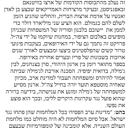
זה נעלב מהתבוסות הקודמות של ארצו בוויטנאם
ובאפגניסטן, ובעיקר מרציחות האמריקאים שבצע בן לאדן
ואנשיו על אדמת ארצות הברית, והחליט שהגיע הזמן
לשלם להם כגמולם. הוא הציע שני מיליארד דולר כדי
לממן את יישובם בלבנון וסוריה של המשפחות שבניהן
מופיעים באלבום הציפור, במחנות שיוקמו על ידי צה״ל.
פרויקט זה נתמך גם על ידי האירופאים, בעקבות פיגועי
טרור קשים שהפלסטינים ביצעו ומבצעים לאורך שנים
ארוכות בשכונות של פריז ובערים אחרות באירופה
.
בספר מתואר רומן בין ארנון היהודי, סרן בצנחנים, לבין
ג'מילה, בדואית יפיפיה. הסכנה אורבת לג'מילה שביתה
אמור להיהרס ומשפחתה תעבור למדינת אויב, מכיוון
שאחיה מוסטפא תועד יורה בחייל צה"ל. ארנון מסייע
למשפחתה של ג'מילה ומונע את ענישתה, בידיעה ברורה
שהוא פועל נגד עקרונות היקרים לליבו, ובכך הוא פוצע
את נפשו
.
בהט
: "מדינות ערב הפסידו בכל המלחמות שהן פתחו נגד
ישראל. אבל סיום המלחמות לא היה מוחלט כמו מלחמת
העולם השנייה, אלא קומבינה של קומפורמיזות שבעצם