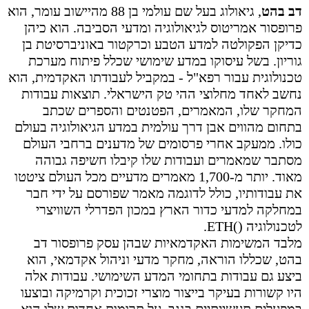
דב בהט
, גיאולוג בעל שם עולמי בן 88 מהיישוב עומר, הוא
פרופסור אמריטוס לגיאולוגיה ומדעי הסביבה. הוא כיהן
כדיקן הפקולטה למדע הטבע וכרקטור באוניברסיטת בן
גוריון. בשל עיסוקו במדע שימושי שכלל פיתוח מערכת
טכנולוגית עבור רפא"ל - במקביל לעבודתו האקדמית, הוא
נחשב לאחד מחלוצי ההי טק הישראלי. תוצאות עבודות
המחקר שלו, המאמרים, הפטנטים והספרים שכתב
בתחום מהווים אבן דרך עולמית במדע הגיאולוגיה בעולם
כולו. ממעקב אחרי פרסומים של מדענים ברחבי העולם
מסתבר שמאמרים ועבודות שלו קיבלו חשיפה גבוהה
מאוד. יותר מ-1,700 מאמרים מדעיים מכל העולם ציטטו
את עבודותיו, כולל לדוגמה מאמר שפורסם על
ידי חבר
במחלקה למדעי כדור הארץ במכון הפדרלי השוויצרי
לטכנולוגיה (
ETH(
.
מלבד המשימות האקדמאיות שבהן עסק פרופסור דב
בהט, שכללו הוראה, מחקר מדעי וניהול אקדמאי, הוא
ביצע גם עבודות בתחומי המדע השימושי. עבודות אלה
היו קשורות בעיקר בייצור מוצרי זכוכית וקרמיקה ובוצעו