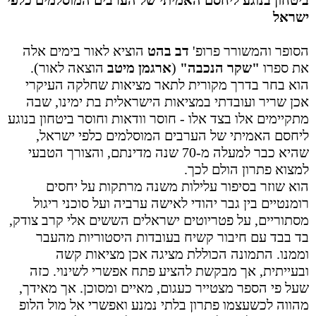
ביטחון בנוגע ליחסם האמיתי של הערבים המוסלמים כלפי
ישראל
הסופר והמשורר פרופ'
דב בהט
הוציא לאור בימים אלה
את ספרו
"שקר הנכבה"
(
ארגמן מיטב
הוצאה לאור).
הוא
בחר בדרך מקורית לתאר מציאות שחלקה העיקרי
אכן שריר ועובדתי במציאות הישראלית בת ימינו, שבה
מתקיימים אלו בצד אלו - חוסר וודאות וחוסר ביטחון בנוגע
ליחסם האמיתי של הערבים המוסלמים כלפי ישראל,
שהיא כבר למעלה מ-70 שנה מדינתם, והצורך הטבעי
למצוא פתרון הולם לכך.
הוא שוזר בסיפור עלילות משנה מרתקות על יחסים
רומנטיים בין גבר יהודי לאישה ערביה ועל סוכני ריגול
מסתוריים, על פטריוטים ישראלים הששים אלי קרב צודק,
בד בבד עם חיבור קשיח בעובדות היסטוריות מהעבר
וממנו. התמונה הכוללת מציגה אכן מציאות קשה
ובעייתית, אך מבקשת להציע פתח אפשרי לשינוי. כזה
שעל פי הספר מצטייר כעגום, מאיים ומסוכן. אך מאידך,
מהווה לכשעצמו פתרון בלתי נמנע ואפשרי אל מול הלופ