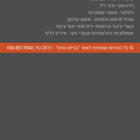
רדיו-מוטי גרנר ז"ל.
ניוזלטר- אסנת יששכרוף
מנהל פרסום וחסויות - אמנון שלמון
קשרי ציבור ועיתונות- דיוניסוס יחסי ציבור
אנתולוגיות בינלאומיות וקשרי חוץ - איריס כליף
© כל הזכויות שמורות לאתר "בכיוון הרוח" - 2011 טל: 050-8517840