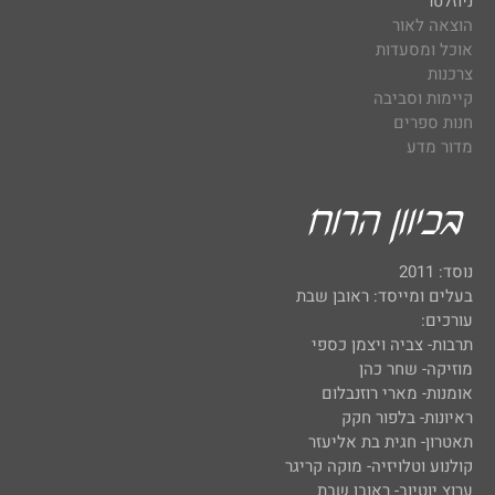
ניוזלטר
הוצאה לאור
אוכל ומסעדות
צרכנות
קיימות וסביבה
חנות ספרים
מדור מדע
נוסד: 2011
בעלים ומייסד: ראובן שבת
עורכים:
תרבות- צביה ויצמן כספי
מוזיקה- שחר כהן
אומנות- מארי רוזנבלום
ראיונות- בלפור חקק
תאטרון- חגית בת אליעזר
קולנוע וטלויזיה- מוקה קריגר
ערוץ יוטיוב- ראובן שבת