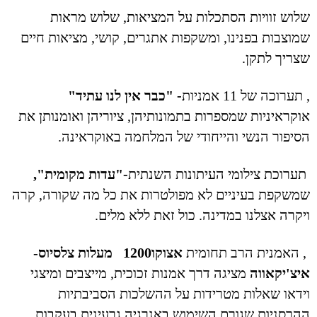
שלוש זוויות הסתכלות על המציאות, שלוש מראות
שמוצבות בפנינו, ומשקפות אתגרים, קושי, מציאות חיים
שצריך לתקן.
, תערוכה של 11 אמניות
- "כבר אין לנו עתיד"
אוקראיניות שמספרות בתמונותיהן, ציוריהן ואומנותן את
הסיפור הנשי והייחודי של המלחמה באוקראינה.
תערוכת צילומי העיתונות השנתית
-"עדות מקומית",
שמשקפת בעיניים לא מפולטרות את כל מה שקורה, קרה
ויקרה אצלנו במדינה. כול זאת ללא מלים.
, האמנית הרב תחומית
אצוקו
1200 מעלות צלסיוס
-
איצ'יקאווה
מציגה דרך אמנות זכוכית, מייצבים ומיצגי
וידאו שאלות מטרידות על ההשלכות הסביבתיות
ההרסניות שגורם השימוש באנרגיה גרעינית בעקבות