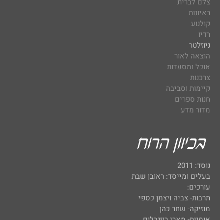
צלם לברית
ראיונות
קולנוע
רדיו
ניוזלטר
הוצאה לאור
אוכל ומסעדות
צרכנות
קיימות וסביבה
חנות ספרים
מדור מדע
נוסד: 2011
בעלים ומייסד: ראובן שבת
עורכים:
תרבות- צביה ויצמן כספי
מוזיקה- שחר כהן
אומנות- מארי רוזנבלום