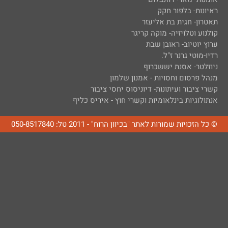
ראיונות- בלפור חקק
תאטרון- חגית בת אליעזר
קולנוע וטלויזיה- מוקה קריגר
ערוץ יוטיוב- ראובן שבת
רדיו-מוטי גרנר ז"ל.
ניוזלטר- אסנת יששכרוף
מנהל פרסום וחסויות - אמנון שלמון
קשרי ציבור ועיתונות- דיוניסוס יחסי ציבור
אנתולוגיות בינלאומיות וקשרי חוץ - איריס כליף
© כל הזכויות שמורות לאתר "בכיוון הרוח" - 2011 טל: 050-8517840