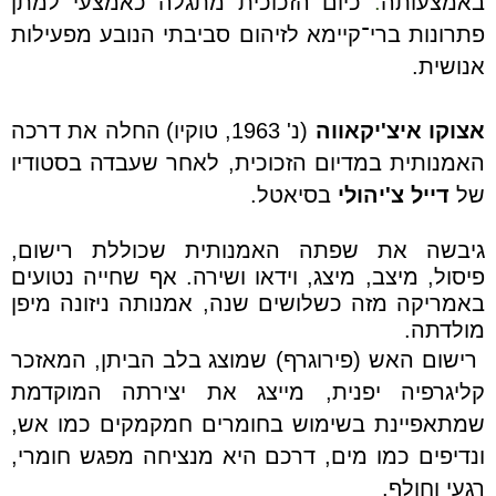
באמצעותה
.
כיום
הזכוכית מתגלה כאמצעי למתן
פתרונות ברי־קיימא לזיהום סביבתי הנובע מפעילות
אנושית.
אצוקו איצ'יקאווה
(נ' 1963, טוקיו)
החלה את דרכה
האמנותית במדיום הזכוכית, לאחר שעבדה בסטודיו
של
דייל צ'יהולי
בסיאטל.
גיבשה את שפתה האמנותית שכוללת רישום,
פיסול, מיצב, מיצג, וידאו ושירה. אף שחייה נטועים
באמריקה מזה כשלושים שנה, אמנותה ניזונה מיפן
מולדתה.
רישום
האש
(
פירוגרף
)
שמוצג בלב הביתן, המאזכר
קליגרפיה יפנית, מייצג את יצירתה המוקדמת
שמתאפיינת בשימוש בחומרים חמקמקים כמו אש,
ונדיפים כמו מים, דרכם היא מנציחה מפגש חומרי,
רגעי וחולף.