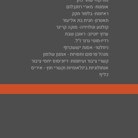
מוזיקה- שחר כהן
אומנות- מארי רוזנבלום
ראיונות- בלפור חקק
תאטרון- חגית בת אליעזר
קולנוע וטלויזיה- מוקה קריגר
ערוץ יוטיוב- ראובן שבת
רדיו-מוטי גרנר ז"ל.
ניוזלטר- אסנת יששכרוף
מנהל פרסום וחסויות - אמנון שלמון
קשרי ציבור ועיתונות- דיוניסוס יחסי ציבור
אנתולוגיות בינלאומיות וקשרי חוץ - איריס
כליף