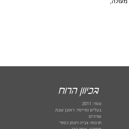
מעולה,
נוסד: 2011
בעלים ומייסד: ראובן שבת
עורכים:
תרבות- צביה ויצמן כספי