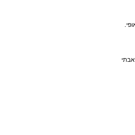
פי.
אבתי