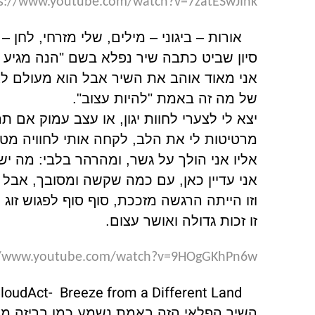
s://www.youtube.com/watch?v=7zatESwJInk
5.
אורות – ביגוני – מילים, שלי מזרחי, לחן – 
סיון שביט כתבה שיר נפלא בשם "הנה מגיע ה
אני מאוד אוהב את השיר אבל הוא מעולם לא 
של מה זה באמת "להיות עצוב".
יצא לי לצערי לחוות יגון, או עצב עמוק אם ת
מרטיטות לי את הלב, לקחה אותי לחוויה מ
אליו אני הולך על גשר, ומהרהר בלבי: מה י
אני עדיין כאן, עם כמה שקשה ומסובך, אבל
וזו הייתה הרגשה מזככת, סוף סוף לפגוש זוג 
זו זכות גדולה ואושר עצום.
//www.youtube.com/watch?v=9HOgGKhPn6w
loudAct- Breeze from a Different Land
6.
השיר הפלאי הזה באמת נשמע כמו בריזה מ