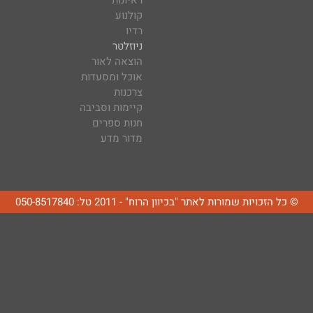
ראיונות
קולנוע
רדיו
ניוזלטר
הוצאה לאור
אוכל ומסעדות
צרכנות
קיימות וסביבה
חנות ספרים
מדור מדע
© כל הזכויות שמורות לאתר "בכיוון הרוח" - 2011 טל: 050-8517840