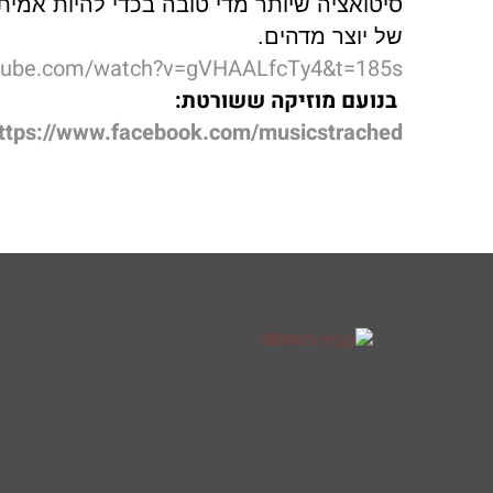
סיטואציה שיותר מדי טובה בכדי להיות אמי
של יוצר מדהים.
utube.com/watch?v=gVHAALfcTy4&t=185s
בנועם מוזיקה ששורטת:
ttps://www.facebook.com/musicstrached