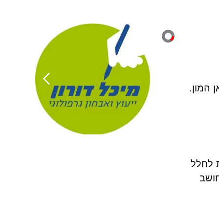
 המון.
 לחלל
חושב