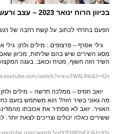
בכיוון הרוח ינואר 2023 – עצב ורעש, חמלה ואהבה/ בנועם מוזיקה ששורטת
הפעם בחרתי לכתוב על קשת רחבה של רגשות
1.
גילי אסרף – פרצופים.: מילים ולחן: גילי א
מסוג השירים שיש בהם שליחות, מכיוון שאם ה
השיר הזה חשוף, מטיח וכואב. בעגה המקצועית
w.youtube.com/watch?v=x-uTWXL9iIc&t=42s
2.
יואב חסיס – ממלכה חדשה – מילים ולחן: 
מה גאוני בשיר הזה? הוא משתמש בזעם כחו
האוויר. יואב לא מסתיר את אכזבתו מהמדינה
ששירים כאלה יכולים וצריכים לצאת יותר. למ
w.youtube.com/watch?v=0OTz6B2vEjU&t=92s