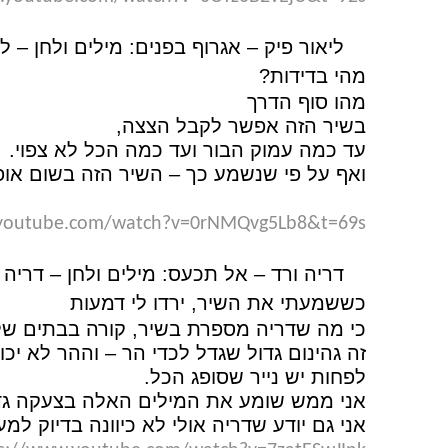
3.
ליאור פיק – אגרוף בפנים: מילים ולחן – לי
מהי בדידות?
מהו סוף הדרך
בשיר הזה אפשר לקבל הצצה,
עד כמה עמוק הבור ועד כמה הכל לא צפוי.
ואף על פי שנשמע כך – השיר הזה בשום אופן
.youtube.com/watch?v=0rNMQvg5Lb8&t=69s
4.
דריה ורד – אל תכעס: מילים ולחן – דריה ו
כששמעתי את השיר, ירדו לי דמעות
כי מה שדריה מספרת בשיר, קורה בבתים של 
זה גהינום גדול שגדל לכדי הר – וההר לא יכ
לפחות יש נייר שסופג הכל.
אני ממש שומע את המילים האלה בצעקה גדו
אני גם יודע שדריה אולי לא כיוונה בדיוק ל