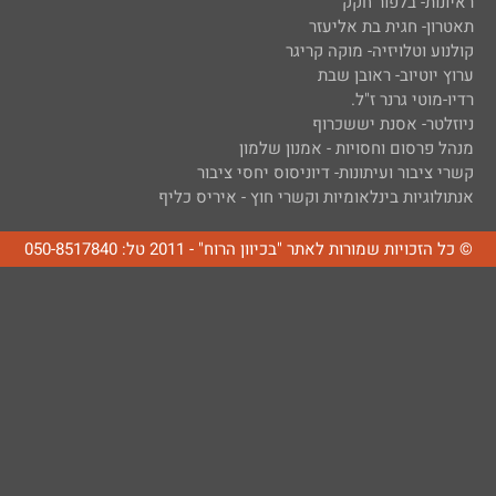
ראיונות- בלפור חקק
תאטרון- חגית בת אליעזר
קולנוע וטלויזיה- מוקה קריגר
ערוץ יוטיוב- ראובן שבת
רדיו-מוטי גרנר ז"ל.
ניוזלטר- אסנת יששכרוף
מנהל פרסום וחסויות - אמנון שלמון
קשרי ציבור ועיתונות- דיוניסוס יחסי ציבור
אנתולוגיות בינלאומיות וקשרי חוץ - איריס כליף
© כל הזכויות שמורות לאתר "בכיוון הרוח" - 2011 טל: 050-8517840