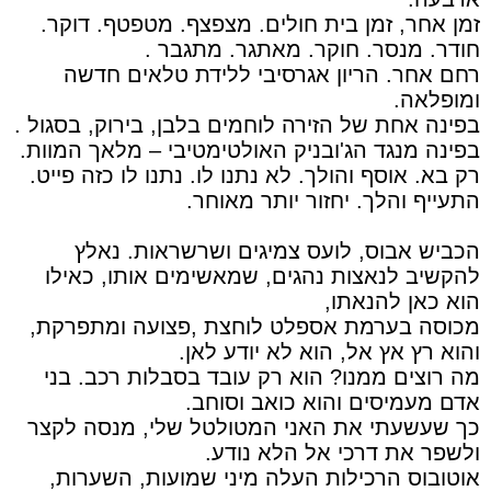
זמן אחר, זמן בית חולים. מצפצף. מטפטף. דוקר.
חודר. מנסר. חוקר. מאתגר. מתגבר .
רחם אחר. הריון אגרסיבי ללידת טלאים חדשה
ומופלאה.
בפינה אחת של הזירה לוחמים בלבן, בירוק, בסגול .
בפינה מנגד הג'ובניק האולטימטיבי – מלאך המוות.
רק בא. אוסף והולך. לא נתנו לו. נתנו לו כזה פייט.
התעייף והלך. יחזור יותר מאוחר.
הכביש אבוס, לועס צמיגים ושרשראות. נאלץ
להקשיב לנאצות נהגים, שמאשימים אותו, כאילו
הוא כאן להנאתו,
מכוסה בערמת אספלט לוחצת ,פצועה ומתפרקת,
והוא רץ אץ אל, הוא לא יודע לאן.
מה רוצים ממנו? הוא רק עובד בסבלות רכב. בני
אדם מעמיסים והוא כואב וסוחב.
כך שעשעתי את האני המטולטל שלי, מנסה לקצר
ולשפר את דרכי אל הלא נודע.
אוטובוס הרכילות העלה מיני שמועות, השערות,