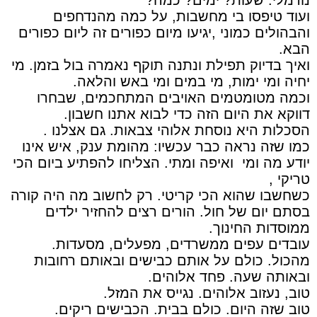
ועוד טיפסו בי מחשבות, על כמה מהנדחפים
והבהולים כמוני ,יגיעו מיום כפורים זה ליום כפורים
הבא.
ואיך בדיוק תפילת ונתנה תוקף נאמרה בול בזמן. מי
יחיה ומי ימות, מי במים ומי באש והלאה.
וכמה מטומטמים האויבים המתחכמים, שבחרו
דווקא את היום הזה כדי לבוא אתנו חשבון.
הסכלות היא נוסחת אלוהי צבאות. גם אצלנו .
כמו שזה נראה כבר עכשיו: מהומת ענק, איש אינו
יודע מה ומי ואיפה ומתי. הצליחו להפתיע ביום הכי
טריקי ,
כשחשבו שהוא הכי קריטי. רק לחשוב מה היה קורה
בסתם יום של חול. הורים רצים להחזיר ילדים
ממוסדות החינוך.
עובדים עפים ממשרדים, מפעלים, מסעדות.
מהכול. כולם על אותם כבישים ובאותם רחובות
ובאותה שעה. פחד אלוהים.
טוב, נעזוב אלוהים. נגייס את המזל.
טוב שזה היום. כולם בבית. הכבישים ריקים.