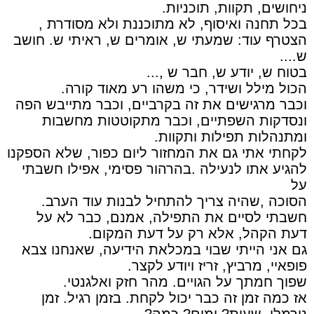
ניחושים, תקוות, תוכניות.
בכל תחנה ואיסוף, לא מתוכננת ולא מסודרת ,
הצטרף עוד: שמעתי ש, אומרים ש, ראיתי ש. חושב
ש....
בטוח ש, יודע ש, חבר ש ,...
הכול מילל ושידר, כי משהו רע מאוד קורה.
וכבר מרגישים את זה בקרביים, וכבר מתייבש הפה
ונסדקות השפתיים, וכבר מתקוטטות מחשבות
ומתנהלות תפילות ותקוות.
לקחתי אתי גם את המחזור ליום כפור, שלא הספקנו
להגיע אתו לנעילה .בהרהור פסימי, אפילו חשבתי
על
הסוכה ,שהיה צריך להתחיל לבנות עוד הערב.
חשבתי לסיים את התפילה, אמנם, כבר לא על
דעת הקהל, אלא רק על דעת המקום.
גם אני הייתי שבוי במכלאת הידיעה, שאנחנו צבא
פופאיי, מרביץ, זריז ויודע לקצר.
שפוך חמתך על הגויים. מהר חזק ואלגנטי.
אז כמה זמן זה כבר יכול לקחת. בזמן רגיל. זמן
נורמלי. שעות? ימים? כמה?