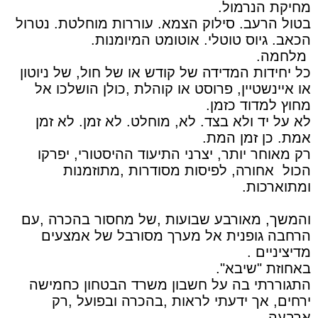
מחיקת הנרמול.
בטול הרעב. סילוק הצמא. עוררות מוחלטת. נטרול
הכאב. גיוס טוטלי. אוטומט המיומנות.
מלחמה.
כל יחידות המדידה של קודש או של חול, של ניוטון
או איינשטיין, פרוסט או קוהלת ,כולן הושלכו אל
מחוץ למדוד כזמן.
לא על יד ולא בצד. לא, מוחלט. לא זמן. לא זמן
אמת. כן זמן המת.
רק מאוחר יותר, יצרני התיעוד ההיסטורי, יפרקו
הכול אחורה, לפיסות מסודרות ,מתוזמנות
ומתוארכות.
והמשך, מאורבע שבועות ,של מחסור בהכרה ,עם
הרחבה גופנית אל מערך מסורבל של אמצעים
מדיציניים .
באחוזת "שיבא".
התגוררתי בה על חשבון משרד הבטחון כחמישה
ירחים, אך ידעתי לראות ,בהכרה ובפועל ,רק
ארבעה.