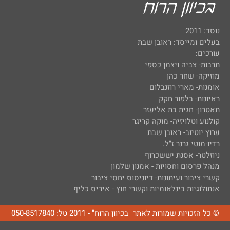
נוסד: 2011
בעלים ומייסד: ראובן שבת
עורכים:
תרבות- צביה ויצמן כספי
מוזיקה- שחר כהן
אומנות- מארי רוזנבלום
ראיונות- בלפור חקק
תאטרון- חגית בת אליעזר
קולנוע וטלויזיה- מוקה קריגר
ערוץ יוטיוב- ראובן שבת
רדיו-מוטי גרנר ז"ל.
ניוזלטר- אסנת יששכרוף
מנהל פרסום וחסויות - אמנון שלמון
קשרי ציבור ועיתונות- דיוניסוס יחסי ציבור
אנתולוגיות בינלאומיות וקשרי חוץ - איריס כליף
© כל הזכויות שמורות לאתר "בכיוון הרוח" - 2011 טל: 050-8517840