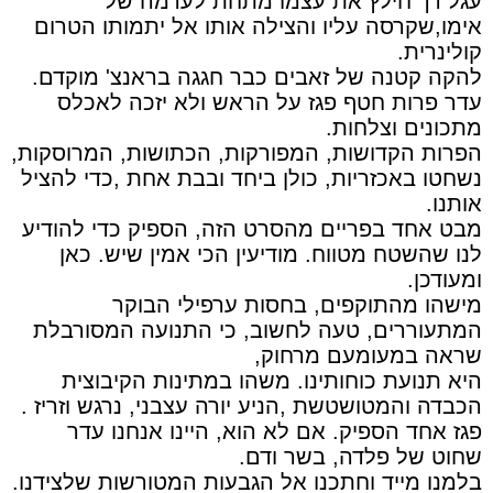
עגל רך חילץ את עצמו מתחת לערמה של
אימו,שקרסה עליו והצילה אותו אל יתמותו הטרום
קולינרית.
להקה קטנה של זאבים כבר חגגה בראנצ' מוקדם.
עדר פרות חטף פגז על הראש ולא יזכה לאכלס
מתכונים וצלחות.
הפרות הקדושות, המפורקות, הכתושות, המרוסקות,
נשחטו באכזריות, כולן ביחד ובבת אחת ,כדי להציל
אותנו.
מבט אחד בפריים מהסרט הזה, הספיק כדי להודיע
לנו שהשטח מטווח. מודיעין הכי אמין שיש. כאן
ומעודכן.
מישהו מהתוקפים, בחסות ערפילי הבוקר
המתעוררים, טעה לחשוב, כי התנועה המסורבלת
שראה במעומעם מרחוק,
היא תנועת כוחותינו. משהו במתינות הקיבוצית
הכבדה והמטושטשת ,הניע יורה עצבני, נרגש וזריז .
פגז אחד הספיק. אם לא הוא, היינו אנחנו עדר
שחוט של פלדה, בשר ודם.
בלמנו מייד וחתכנו אל הגבעות המטורשות שלצידנו.